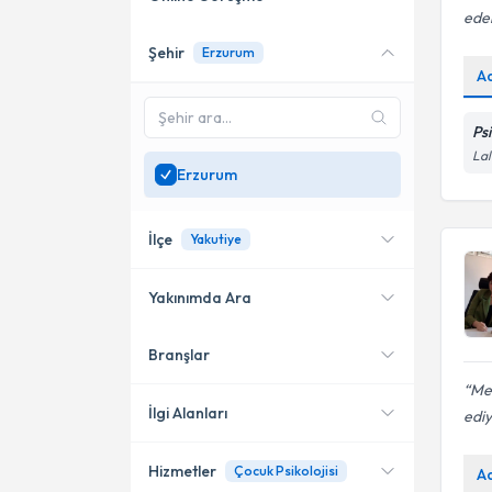
eder
Şehir
Erzurum
Online danışmanlık sunan
A
uzmanları göster
Sadece
Erzurum
Ps
bölgesinde uzman ara
Lal
Erzurum
İlçe
Yakutiye
Yakınımda Ara
Branşlar
Konumuma yakın uzmanları
Yakutiye
göster
Me
Palandöken
İlgi Alanları
ediy
Hizmetler
Çocuk Psikolojisi
A
Psikoloji