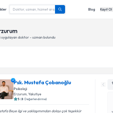
ikler
Blog
Kayıt Ol
Erzurum
i
uygulayan doktor - uzman bulundu
Psk. Mustafa Çobanoğlu
Psikoloji
Erzurum
, Yakutiye
5
(
8
Değerlendirme)
tafa Beye ilgi ve yaklaşımımdan dolayı çok teşekkür