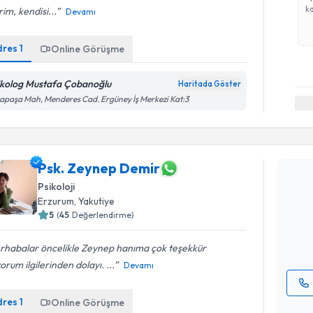
ka
im, kendisi...
Devamı
dres
1
Online Görüşme
ikolog Mustafa Çobanoğlu
Haritada Göster
apaşa Mah, Menderes Cad. Ergüney İş Merkezi Kat:3
Randevu T
Psk. Zeynep Demir
Psk. Zeyn
Psikoloji
bu uzmandan
Erzurum
, Yakutiye
posta ile bi
5
(
45
Değerlendirme)
E-posta Ad
rhabalar öncelikle Zeynep hanıma çok teşekkür
orum ilgilerinden dolayı. ...
Devamı
dres
1
Online Görüşme
Kişisel