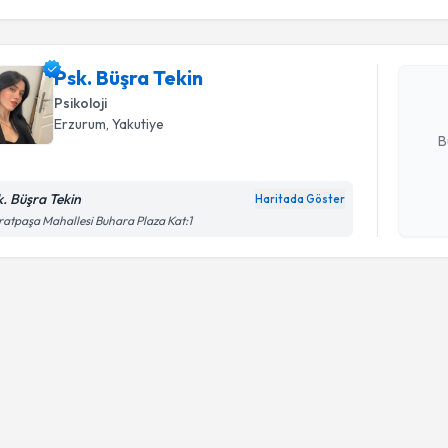
Psk. Büşra
uzmandan ra
Psk. Büşra Tekin
posta ile bi
Psikoloji
E-posta Ad
Erzurum
, Yakutiye
B
k. Büşra Tekin
Haritada Göster
Kişisel
atpaşa Mahallesi Buhara Plaza Kat:1
okudum
işlenm