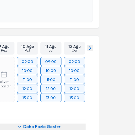
 ve kişisel verilerimin belirtilen kapsamda
esini kabul ediyorum.
Takvim Talebini Gönder
9 Ağu
10 Ağu
11 Ağu
12 Ağu
Paz
Pzt
Sal
Çar
09:00
09:00
09:00
10:00
10:00
10:00
11:00
11:00
11:00
Takvim
palıdır
12:00
12:00
12:00
13:00
13:00
13:00
akvimi Talebi
Daha Fazla Göster