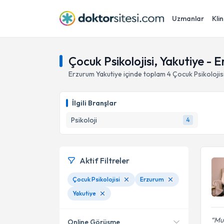
Uzmanlar
Klin
Çocuk Psikolojisi, Yakutiye - 
Erzurum
Yakutiye
içinde toplam
4
Çocuk Psikolojis
İlgili Branşlar
Psikoloji
4
Aktif Filtreler
Çocuk Psikolojisi
Erzurum
Yakutiye
Mus
Online Görüşme