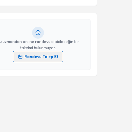
 Tekin
için randevu takvimi talebi oluşturun. Size bu
ndevu almanız için bir takvim hazırlandığında e-
lgilendireceğiz.
resiniz
u uzmandan online randevu alabileceğin bir
takvimi bulunmuyor.
Randevu Talep Et
 verilerimin işlenmesine ilişkin
Aydınlatma Metni
'ni
 ve kişisel verilerimin belirtilen kapsamda
esini kabul ediyorum.
Takvim Talebini Gönder