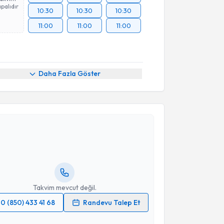
palıdır
10:30
10:30
10:30
11:00
11:00
11:00
Daha Fazla Göster
akvimi Talebi
ep Demir
için randevu takvimi talebi oluşturun. Size
 randevu almanız için bir takvim hazırlandığında e-
lgilendireceğiz.
resiniz
Takvim mevcut değil.
0 (850) 433 41 68
Randevu Talep Et
 verilerimin işlenmesine ilişkin
Aydınlatma Metni
'ni