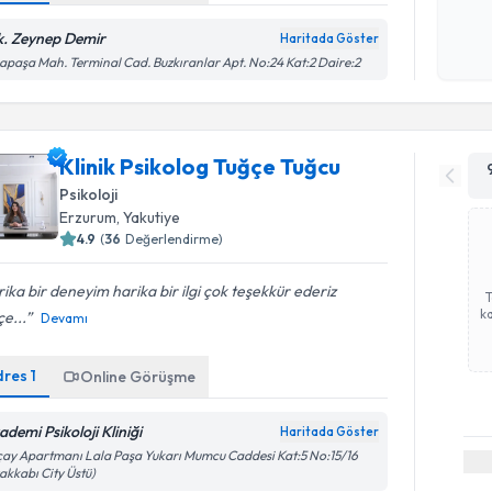
okudum
işlenm
k. Zeynep Demir
Haritada Göster
apaşa Mah. Terminal Cad. Buzkıranlar Apt. No:24 Kat:2 Daire:2
Klinik Psikolog Tuğçe Tuğcu
Psikoloji
Erzurum
, Yakutiye
4.9
(
36
Değerlendirme)
ika bir deneyim harika bir ilgi çok teşekkür ederiz
ka
e...
Devamı
dres
1
Online Görüşme
ademi Psikoloji Kliniği
Haritada Göster
Randevu T
ay Apartmanı Lala Paşa Yukarı Mumcu Caddesi Kat:5 No:15/16
akkabı City Üstü)