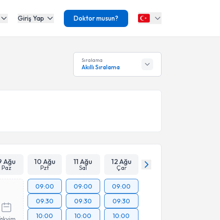
Giriş Yap
Doktor musun?
Sıralama
Akıllı Sıralama
9 Ağu
10 Ağu
11 Ağu
12 Ağu
Paz
Pzt
Sal
Çar
09:00
09:00
09:00
09:30
09:30
09:30
10:00
10:00
10:00
Takvim