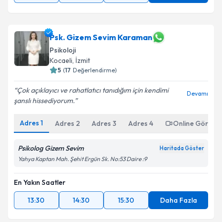
Psk. Gizem Sevim Karaman
Psikoloji
Kocaeli
, İzmit
5
(
17
Değerlendirme)
Çok açıklayıcı ve rahatlatıcı tanıdığım için kendimi
Devamı
şanslı hissediyorum.
Adres
1
Adres
2
Adres
3
Adres
4
Online Görüşm
Psikolog Gizem Sevim
Haritada Göster
Yahya Kaptan Mah. Şehit Ergün Sk. No:53 Daire :9
En Yakın Saatler
13:30
14:30
15:30
Daha Fazla