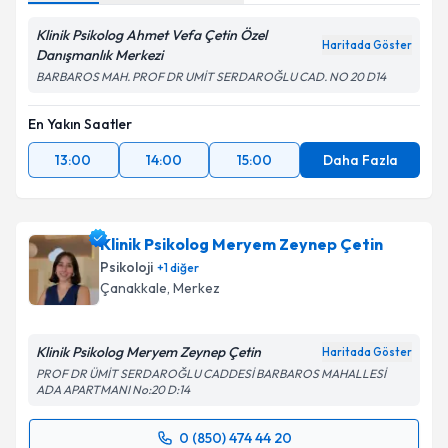
Klinik Psikolog Ahmet Vefa Çetin Özel
Haritada Göster
Danışmanlık Merkezi
BARBAROS MAH. PROF DR UMİT SERDAROĞLU CAD. NO 20 D14
En Yakın Saatler
13:00
14:00
15:00
Daha Fazla
Klinik Psikolog Meryem Zeynep Çetin
Psikoloji
+
1
diğer
Çanakkale
, Merkez
Klinik Psikolog Meryem Zeynep Çetin
Haritada Göster
PROF DR ÜMİT SERDAROĞLU CADDESİ BARBAROS MAHALLESİ
ADA APARTMANI No:20 D:14
0 (850) 474 44 20