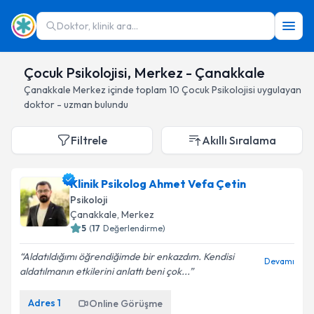
Doktor, klinik ara...
Çocuk Psikolojisi, Merkez - Çanakkale
Çanakkale
Merkez
içinde toplam
10
Çocuk Psikolojisi
uygulayan
doktor - uzman bulundu
Filtrele
Akıllı Sıralama
Klinik Psikolog Ahmet Vefa Çetin
Psikoloji
Çanakkale
, Merkez
5
(
17
Değerlendirme)
Aldatıldığımı öğrendiğimde bir enkazdım. Kendisi
Devamı
aldatılmanın etkilerini anlattı beni çok...
Adres
1
Online Görüşme