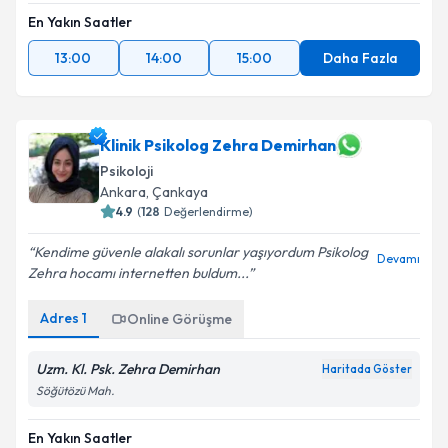
En Yakın Saatler
13:00
14:00
15:00
Daha Fazla
Klinik Psikolog Zehra Demirhan
Psikoloji
Ankara
, Çankaya
4.9
(
128
Değerlendirme)
Kendime güvenle alakalı sorunlar yaşıyordum Psikolog
Devamı
Zehra hocamı internetten buldum...
Adres
1
Online Görüşme
Uzm. Kl. Psk. Zehra Demirhan
Haritada Göster
Söğütözü Mah.
En Yakın Saatler