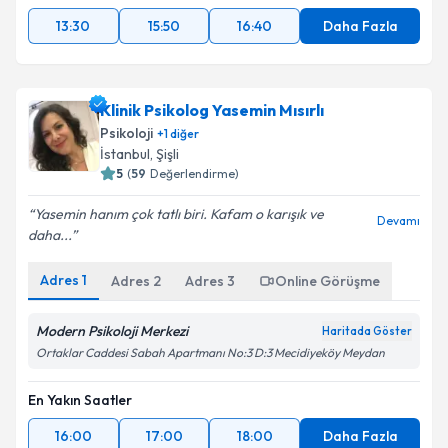
13:30
15:50
16:40
Daha Fazla
Klinik Psikolog Yasemin Mısırlı
Psikoloji
+
1
diğer
İstanbul
, Şişli
5
(
59
Değerlendirme)
Yasemin hanım çok tatlı biri. Kafam o karışık ve
Devamı
daha...
Adres
1
Adres
2
Adres
3
Online Görüşme
Modern Psikoloji Merkezi
Haritada Göster
Ortaklar Caddesi Sabah Apartmanı No:3 D:3 Mecidiyeköy Meydan
En Yakın Saatler
16:00
17:00
18:00
Daha Fazla