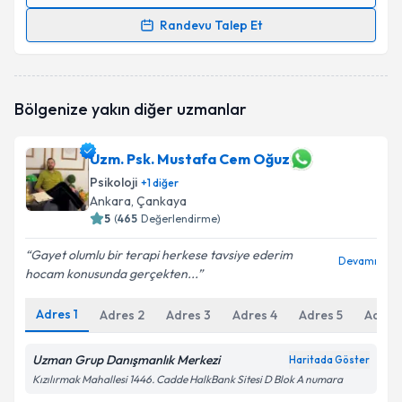
Randevu Takvimi Talebi
Randevu Talep Et
Klinik Psikolog Meryem Zeynep Çetin
için randevu
takvimi talebi oluşturun. Size bu uzmandan randevu
almanız için bir takvim hazırlandığında e-posta ile
Bölgenize yakın diğer uzmanlar
bilgilendireceğiz.
E-posta Adresiniz
Uzm. Psk. Mustafa Cem Oğuz
Psikoloji
+
1
diğer
Ankara
, Çankaya
5
(
465
Değerlendirme)
Kişisel verilerimin işlenmesine ilişkin
Aydınlatma
Gayet olumlu bir terapi herkese tavsiye ederim
Metni
'ni okudum ve kişisel verilerimin belirtilen
Devamı
hocam konusunda gerçekten...
kapsamda işlenmesini kabul ediyorum.
Adres
1
Adres
2
Adres
3
Adres
4
Adres
5
Adres
Takvim Talebini Gönder
Uzman Grup Danışmanlık Merkezi
Haritada Göster
Kızılırmak Mahallesi 1446. Cadde HalkBank Sitesi D Blok A numara