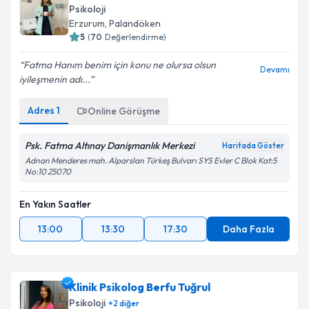
Psikoloji
Erzurum
, Palandöken
5
(
70
Değerlendirme)
Fatma Hanım benim için konu ne olursa olsun
Devamı
iyileşmenin adı...
Adres
1
Online Görüşme
Psk. Fatma Altınay Danişmanlık Merkezi
Haritada Göster
Adnan Menderes mah. Alparslan Türkeş Bulvarı SYS Evler C Blok Kat:5
No:10 25070
En Yakın Saatler
13:00
13:30
17:30
Daha Fazla
Klinik Psikolog Berfu Tuğrul
Psikoloji
+
2
diğer