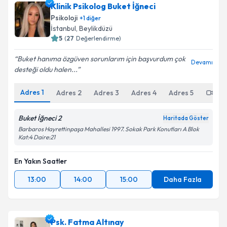
Klinik Psikolog Buket İğneci
Psikoloji
+
1
diğer
İstanbul
, Beylikdüzü
5
(
27
Değerlendirme)
Buket hanıma özgüven sorunlarım için başvurdum çok
Devamı
desteği oldu halen...
Adres
1
Adres
2
Adres
3
Adres
4
Adres
5
Onl
Buket İğneci 2
Haritada Göster
Barbaros Hayrettinpaşa Mahallesi 1997. Sokak Park Konutları A Blok
Kat:4 Daire:21
En Yakın Saatler
13:00
14:00
15:00
Daha Fazla
Psk. Fatma Altınay