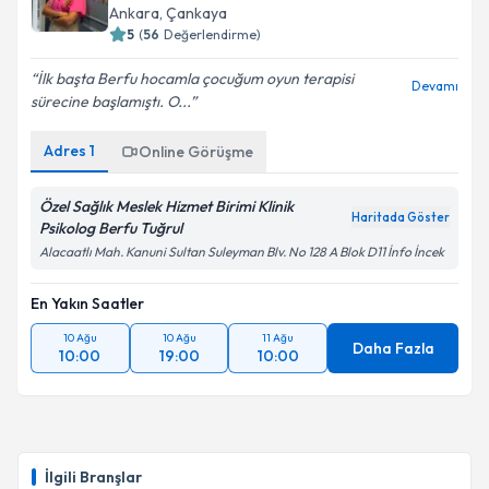
Ankara
, Çankaya
5
(
56
Değerlendirme)
İlk başta Berfu hocamla çocuğum oyun terapisi
Devamı
sürecine başlamıştı. O...
Adres
1
Online Görüşme
Özel Sağlık Meslek Hizmet Birimi Klinik
Haritada Göster
Psikolog Berfu Tuğrul
Alacaatlı Mah. Kanuni Sultan Suleyman Blv. No 128 A Blok D11 İnfo İncek
En Yakın Saatler
10 Ağu
10 Ağu
11 Ağu
Daha Fazla
10:00
19:00
10:00
İlgili Branşlar