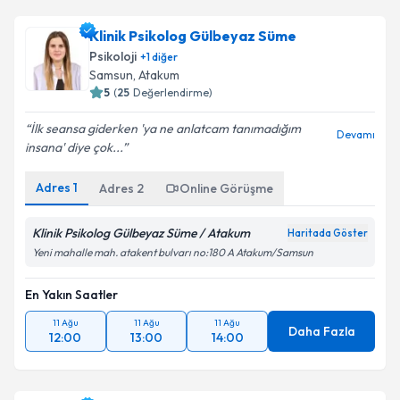
Klinik Psikolog Gülbeyaz Süme
Psikoloji
+
1
diğer
Samsun
, Atakum
5
(
25
Değerlendirme)
İlk seansa giderken 'ya ne anlatcam tanımadığım
Devamı
insana' diye çok...
Adres
1
Adres
2
Online Görüşme
Klinik Psikolog Gülbeyaz Süme / Atakum
Haritada Göster
Yeni mahalle mah. atakent bulvarı no:180 A Atakum/Samsun
En Yakın Saatler
11 Ağu
11 Ağu
11 Ağu
Daha Fazla
12:00
13:00
14:00