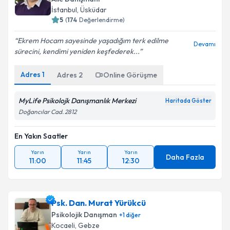
İstanbul
, Üsküdar
5
(
174
Değerlendirme)
Ekrem Hocam sayesinde yaşadığım terk edilme
Devamı
sürecini, kendimi yeniden keşfederek...
Adres
1
Adres
2
Online Görüşme
MyLife Psikolojk Danışmanlık Merkezi
Haritada Göster
Doğancılar Cad. 2812
En Yakın Saatler
Yarın
Yarın
Yarın
Daha Fazla
11:00
11:45
12:30
Psk. Dan. Murat Yürükcü
Psikolojik Danışman
+
1
diğer
Kocaeli
, Gebze