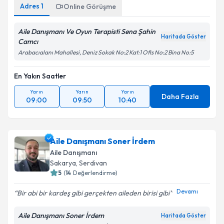
Adres
1
Online Görüşme
Aile Danışmanı Ve Oyun Terapisti Sena Şahin
Haritada Göster
Camcı
Arabacıalanı Mahallesi, Deniz Sokak No:2 Kat:1 Ofis No:2 Bina No:5
En Yakın Saatler
Yarın
Yarın
Yarın
Daha Fazla
09:00
09:50
10:40
Aile Danışmanı Soner İrdem
Aile Danışmanı
Sakarya
, Serdivan
5
(
14
Değerlendirme)
Devamı
Bir abi bir kardeş gibi gerçekten aileden birisi gibi
Aile Danışmanı Soner İrdem
Haritada Göster