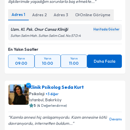
ilişkilerimde yaşadığım sorunlarla baş etmekte...
Adres
1
Adres
2
Adres
3
Online Görüşme
Uzm. Kl. Psk. Onur Cansız Kliniği
Haritada Göster
Sultan Selim Mah. Sultan Selim Cad. No:57 D:4
En Yakın Saatler
Yarın
Yarın
Yarın
Daha Fazla
09:00
10:00
11:00
Klinik Psikolog Seda Kurt
Psikoloji
+
3
diğer
İstanbul
, Bakırköy
5
(
4
Değerlendirme)
Kızımla annesi hiç anlaşamıyordu. Kızım annesine kötü
Devamı
davranıyordu, internetten buldum...