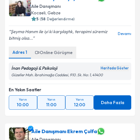
Aile Danışmanı
E-posta Adresiniz
Kocaeli
, Gebze
5
(
58
Değerlendirme)
Şeyma Hanım ile iyi ki karşılaştık, terapimi süremiz
Devamı
Kişisel verilerimin işlenmesine ilişkin
Aydınlatma
bitmiş olsa...
Metni
'ni okudum ve kişisel verilerimin belirtilen
kapsamda işlenmesini kabul ediyorum.
Adres
1
Online Görüşme
İnan Pedagoji & Psikoloji
Haritada Göster
Takvim Talebini Gönder
Güzeller Mah. İbrahimağa Caddesi, 910. Sk. No: 1, 41400
En Yakın Saatler
Yarın
Yarın
Yarın
Daha Fazla
10:00
11:00
12:00
Aile Danışmanı Ekrem Çulfa
Aile Danışmanı