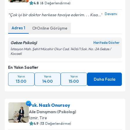
4.8
(
6
Değerlendirme)
Devamı
Çok iyi bir doktor herkese tavsiye ederim. . . Kısa...
Adres
1
Online Görüşme
Gebze Psikoloji
Haritada Göster
İstasyon Mah. Şehit Mücahir Okur Cad. 1406/1 Sok. No : 2A Gebze /
Kocaeli
En Yakın Saatler
Yarın
Yarın
Yarın
Daha Fazla
13:00
14:00
15:00
Psk. Nazlı Onursoy
Aile Danışmanı (Psikolog)
İzmir
, Tire
4.9
(
13
Değerlendirme)