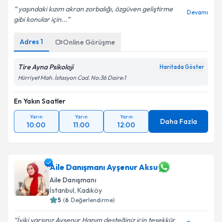
yaşındaki kızım akran zorbalığı, özgüven geliştirme
Devamı
gibi konular için...
Adres
1
Online Görüşme
Tire Ayna Psikoloji
Haritada Göster
Hürriyet Mah. İstasyon Cad. No:36 Daire:1
En Yakın Saatler
Yarın
Yarın
Yarın
Daha Fazla
10:00
11:00
12:00
Aile Danışmanı Ayşenur Aksu
Aile Danışmanı
İstanbul
, Kadıköy
5
(
6
Değerlendirme)
İyiki varsınız Ayşenur Hanım desteğiniz için teşekkür