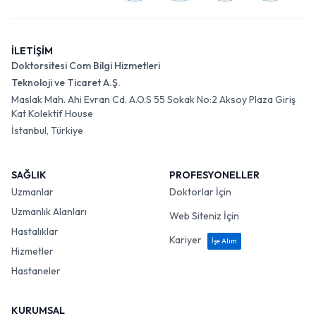
İLETİŞİM
Doktorsitesi Com Bilgi Hizmetleri
Teknoloji ve Ticaret A.Ş.
Maslak Mah. Ahi Evran Cd. A.O.S 55 Sokak No:2 Aksoy Plaza Giriş
Kat Kolektif House
İstanbul, Türkiye
SAĞLIK
PROFESYONELLER
Uzmanlar
Doktorlar İçin
Uzmanlık Alanları
Web Siteniz İçin
Hastalıklar
Kariyer
İşe Alım
Hizmetler
Hastaneler
KURUMSAL