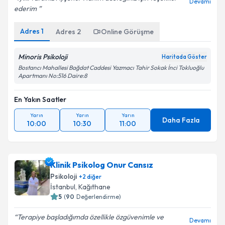
Devamı
ederim ️
Adres
1
Adres
2
Online Görüşme
Minoris Psikoloji
Haritada Göster
Bostancı Mahallesi Bağdat Caddesi Yazmacı Tahir Sokak İnci Tokluoğlu
Apartmanı No:516 Daire:8
En Yakın Saatler
Yarın
Yarın
Yarın
Daha Fazla
10:00
10:30
11:00
Klinik Psikolog Onur Cansız
Psikoloji
+
2
diğer
İstanbul
, Kağıthane
5
(
90
Değerlendirme)
Terapiye başladığımda özellikle özgüvenimle ve
Devamı