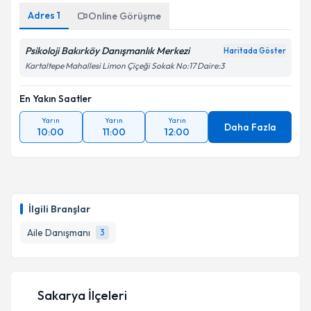
Adres
1
Online Görüşme
Psikoloji Bakırköy Danışmanlık Merkezi
Haritada Göster
Kartaltepe Mahallesi Limon Çiçeği Sokak No:17 Daire:3
En Yakın Saatler
Yarın
Yarın
Yarın
Daha Fazla
10:00
11:00
12:00
İlgili Branşlar
Aile Danışmanı
3
Sakarya İlçeleri