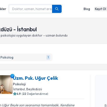
ikler
Blog
Kayıt Ol
kdüzü - İstanbul
psikolojisi
uygulayan doktor - uzman bulundu
k Psikolog
1
Randevu T
Uzm. Psk. Uğur Çelik
Uzm. Psk. 
Psikoloji
bu uzmandan
İstanbul
, Beylikdüzü
posta ile bi
4.9
(
22
Değerlendirme)
E-posta Ad
 Uğur Beyle son seansımızı tamamladık. Kendisine
B