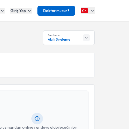
Giriş Yap
Doktor musun?
Sıralama
Akıllı Sıralama
akvimi Talebi
Uğur Çelik
için randevu takvimi talebi oluşturun. Size
 randevu almanız için bir takvim hazırlandığında e-
lgilendireceğiz.
resiniz
u uzmandan online randevu alabileceğin bir