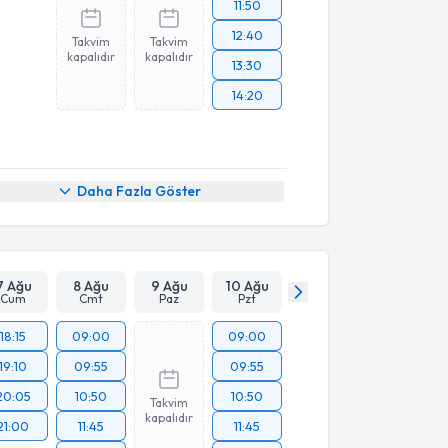
11:50
12:40
Takvim
Takvim
kapalıdır
kapalıdır
13:30
14:20
Daha Fazla Göster
7 Ağu
8 Ağu
9 Ağu
10 Ağu
Cum
Cmt
Paz
Pzt
18:15
09:00
09:00
19:10
09:55
09:55
20:05
10:50
10:50
Takvim
kapalıdır
21:00
11:45
11:45