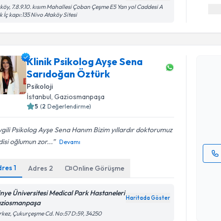
köy, 7.8.9.10. kısım Mahallesi Çoban Çeşme E5 Yan yol Caddesi A
k İç kapı:135 Nivo Ataköy Sitesi
Randevu T
Klinik Psikolog Ayşe Sena
Sarıdoğan Öztürk
Klinik Ps
Psikoloji
takvimi tal
İstanbul
, Gaziosmanpaşa
bir takvim 
5
(
2
Değerlendirme)
E-posta Ad
gili Psikolog Ayşe Sena Hanım Bizim yıllardır doktorumuz
isi oğlumun zor...
Devamı
dres
1
Adres
2
Online Görüşme
Kişisel
okudum
işlenm
tinye Üniversitesi Medical Park Hastaneleri
Haritada Göster
ziosmanpaşa
kez, Çukurçeşme Cd. No:57 D:59, 34250