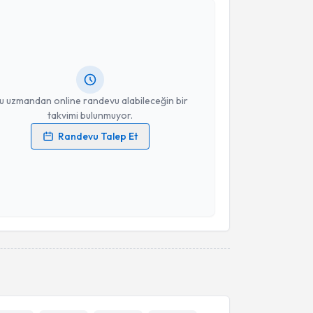
Takvim Talebini Gönder
kolog Engin Deniz
için randevu takvimi talebi
Size bu uzmandan randevu almanız için bir takvim
ında e-posta ile bilgilendireceğiz.
resiniz
u uzmandan online randevu alabileceğin bir
takvimi bulunmuyor.
Randevu Talep Et
 verilerimin işlenmesine ilişkin
Aydınlatma Metni
'ni
 ve kişisel verilerimin belirtilen kapsamda
esini kabul ediyorum.
Takvim Talebini Gönder