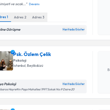
miyeti ve sıcak...
Devamı
Kişisel
dres
1
Adres
2
Adres
3
okudum
işlenm
Randevu T
line Görüşme
Haritada Göster
Psk. Özle
uzmandan ra
Psk. Özlem Çelik
posta ile bi
Psikoloji
E-posta Ad
İstanbul
, Beylikdüzü
B
ya Psikoloji
Haritada Göster
Kişisel
baros Hayrettin Paşa Mahallesi 1997 Sokak No:9 Daire:20
okudum
işlenm
Randevu T