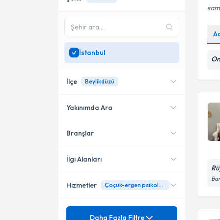
sami
A
İstanbul
On
İlçe
Beylikdüzü
Yakınımda Ara
Branşlar
Konumuma yakın uzmanları
Bakırköy
göster
Kadıköy
İlgi Alanları
Rü
Üsküdar
Bar
Hizmetler
Çoçuk-ergen psikolojisi
Psikoloji
Ataşehir
Klinik Psikolog
Mezuniyet
Aile Danışmanlığı
Daha Fazla Filtre
Başakşehir