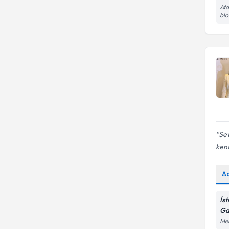
Ata
blo
Sev
kend
A
İs
Ga
Mer