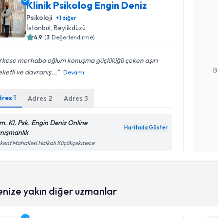
Klinik Psikolog Engin Deniz
Psikoloji
Klinik Psi
+
1
diğer
İstanbul
, Beylikdüzü
oluşturun. 
hazırlandığ
4.9
(
3
Değerlendirme)
E-posta Ad
rkese merhaba oğlum konuşma güçlülüğü çeken aşırı
B
ketli ve davranış...
Devamı
dres
1
Adres
2
Adres
3
Kişisel
okudum
m. Kl. Psk. Engin Deniz Online
işlenm
Haritada Göster
nışmanlık
kent Mahallesi Halkalı Küçükçekmece
enize yakın diğer uzmanlar