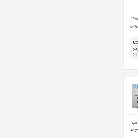
Sem
orta
Kl
BA
DO
İşi
seçm