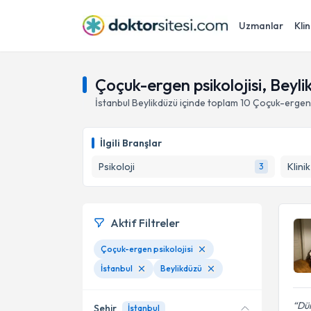
Uzmanlar
Klin
Çoçuk-ergen psikolojisi, Beyli
İstanbul
Beylikdüzü
içinde toplam
10
Çoçuk-ergen 
İlgili Branşlar
Psikoloji
Klini
3
Aktif Filtreler
Çoçuk-ergen psikolojisi
İstanbul
Beylikdüzü
Dün
Şehir
İstanbul