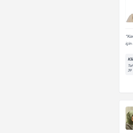
Kar
için
Kl
Tah
39