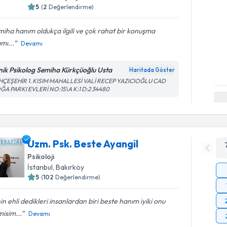
5
(
2
Değerlendirme)
iha hanım oldukça ilgili ve çok rahat bir konuşma
mı...
Devamı
inik Psikolog Semiha Kürkçüoğlu Usta
Haritada Göster
HÇEŞEHİR 1. KISIM MAHALLESİ VALİ RECEP YAZICIOĞLU CAD
ĞA PARKI EVLERİ NO:15\A K:1 D:2 34480
Uzm. Psk. Beste Ayangil
Psikoloji
İstanbul
, Bakırköy
5
(
102
Değerlendirme)
nin ehli dedikleri insanlardan biri beste hanım iyiki onu
isim...
Devamı