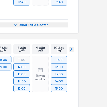
12:40
12:40
Daha Fazla Göster
7 Ağu
8 Ağu
9 Ağu
10 Ağu
Cum
Cmt
Paz
Pzt
18:00
11:00
11:00
19:00
12:00
12:00
13:00
13:00
Takvim
kapalıdır
14:00
14:00
15:00
15:00