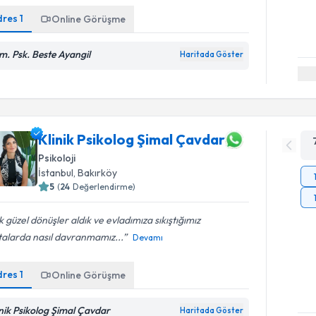
dres
1
Online Görüşme
m. Psk. Beste Ayangil
Haritada Göster
Klinik Psikolog Şimal Çavdar
Psikoloji
İstanbul
, Bakırköy
5
(
24
Değerlendirme)
 güzel dönüşler aldık ve evladımıza sıkıştığımız
talarda nasıl davranmamız...
Devamı
dres
1
Online Görüşme
inik Psikolog Şimal Çavdar
Haritada Göster