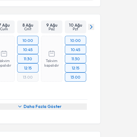
7 Ağu
8 Ağu
9 Ağu
10 Ağu
Cum
Cmt
Paz
Pzt
10:00
10:00
10:45
10:45
11:30
11:30
Takvim
Takvim
palıdır
kapalıdır
12:15
12:15
13:00
13:00
Daha Fazla Göster
akvimi Talebi
kolog Dilara İpekçi Pars
için randevu takvimi talebi
Size bu uzmandan randevu almanız için bir takvim