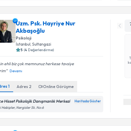
Uzm. Psk. Hayriye Nur
Akbaşoğlu
Psikoloji
İstanbul
, Sultangazi
5
(
4
Değerlendirme)
ka
nin ehli biz çok memnunuz herkese tavsiye
rim
Devamı
dres
1
Adres
2
Online Görüşme
ice Hisset Psikolojik Danışmanlık Merkezi
Haritada Göster
Randevu T
i Habipler, Nergisler Sk. No:6
Klinik Psi
oluşturun. 