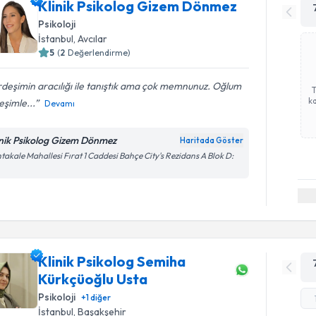
Klinik Psikolog Gizem Dönmez
Psikoloji
İstanbul
, Avcılar
5
(
2
Değerlendirme)
deşimin aracılığı ile tanıştık ama çok memnunuz. Oğlum
ka
 eşimle...
Devamı
inik Psikolog Gizem Dönmez
Haritada Göster
takale Mahallesi Fırat 1 Caddesi Bahçe City's Rezidans A Blok D:
Klinik Psikolog Semiha
Kürkçüoğlu Usta
Psikoloji
+
1
diğer
İstanbul
, Başakşehir