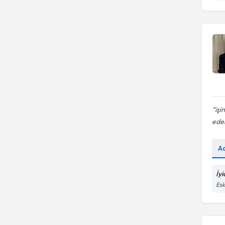
işi
ede
A
İy
Esk