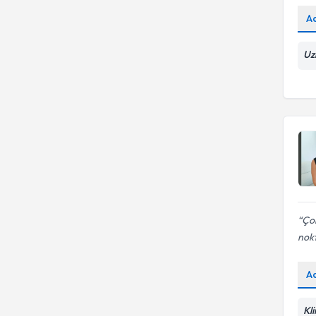
A
Uz
Çok
nok
A
Kl