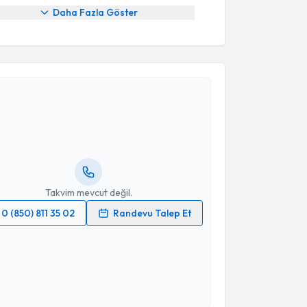
Daha Fazla Göster
akvimi Talebi
ikolog Ayşe Sena Sarıdoğan Öztürk
için randevu
ebi oluşturun. Size bu uzmandan randevu almanız için
hazırlandığında e-posta ile bilgilendireceğiz.
resiniz
Takvim mevcut değil.
0 (850) 811 35 02
Randevu Talep Et
 verilerimin işlenmesine ilişkin
Aydınlatma Metni
'ni
 ve kişisel verilerimin belirtilen kapsamda
esini kabul ediyorum.
Takvim Talebini Gönder