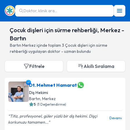
Doktor, klinik ara...
Çocuk dişleri için sürme rehberliği, Merkez -
Bartın
Bartın
Merkez
içinde toplam
3
Çocuk dişleri için sürme
rehberliği
uygulayan doktor - uzman bulundu
Filtrele
Akıllı Sıralama
Dt. Mehmet Hamarat
Diş Hekimi
Bartın
, Merkez
5
(
1
Değerlendirme)
Titiz, profesyonel, güler yüzlü bir diş hekimi. Dişçi
Devamı
korkunuzu tamamen...