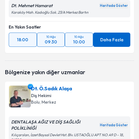
Dt. Mehmet Hamarat
Haritada Göster
Karaköy Mah. Kadıoğlu Sok. 23/A Merkez Bartın
En Yakın Saatler
10 Ağu
10 Ağu
18:00
Daha Fazla
09:30
10:00
Bölgenize yakın diğer uzmanlar
Dt. Ö.Sadık Alaşa
Diş Hekimi
Bolu
, Merkez
DENTALAŞA AĞIZ VE DİŞ SAĞLIĞI
Haritada Göster
POLİKLİNİĞİ
Kılıçarslan, İzzet Baysal Devlet Hst. Blv. USTAOĞLU APT NO.49 D - 18,