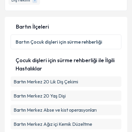
Diş Hekimi
E-posta Adresiniz
Bartın İlçeleri
Kişisel verilerimin işlenmesine ilişkin
Aydınlatma
Metni
'ni okudum ve kişisel verilerimin belirtilen
Bartın
Çocuk dişleri için sürme rehberliği
kapsamda işlenmesini kabul ediyorum.
Çocuk dişleri için sürme rehberliği ile İlgili
Takvim Talebini Gönder
Hastalıklar
Bartın Merkez 20 Lik Diş Çekimi
Bartın Merkez 20 Yaş Dişi
Bartın Merkez Abse ve kist operasyonları
Bartın Merkez Ağız içi Kemik Düzeltme