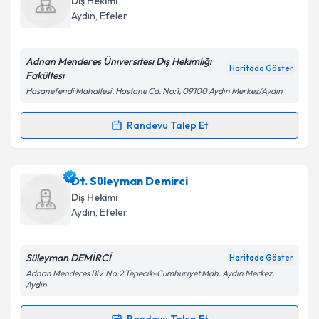
Takvim Talebini Gönder
Diş Hekimi
takvim hazırlandığında e-posta ile bilgilendireceğiz.
Aydın
, Efeler
E-posta Adresiniz
Adnan Menderes Ünıversıtesı Dış Hekımlığı
Haritada Göster
Fakültesı
Hasanefendi Mahallesi, Hastane Cd. No:1, 09100 Aydın Merkez/Aydın
Kişisel verilerimin işlenmesine ilişkin
Aydınlatma
Metni
'ni okudum ve kişisel verilerimin belirtilen
Randevu Talep Et
Randevu Takvimi Talebi
kapsamda işlenmesini kabul ediyorum.
Dt. Beral Afacan
için randevu takvimi talebi
Dt. Süleyman Demirci
Takvim Talebini Gönder
oluşturun. Size bu uzmandan randevu almanız için bir
Diş Hekimi
takvim hazırlandığında e-posta ile bilgilendireceğiz.
Aydın
, Efeler
E-posta Adresiniz
Süleyman DEMİRCİ
Haritada Göster
Adnan Menderes Blv. No:2 Tepecik-Cumhuriyet Mah. Aydın Merkez,
Aydın
Kişisel verilerimin işlenmesine ilişkin
Aydınlatma