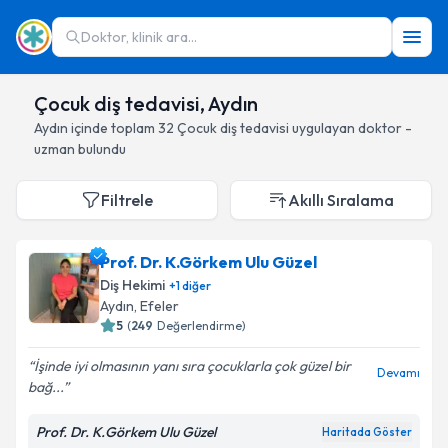
Doktor, klinik ara...
Çocuk diş tedavisi, Aydın
Aydın
içinde toplam
32
Çocuk diş tedavisi
uygulayan doktor -
uzman bulundu
Filtrele
Akıllı Sıralama
Prof. Dr. K.Görkem Ulu Güzel
Diş Hekimi
+
1
diğer
Aydın
, Efeler
5
(
249
Değerlendirme)
İşinde iyi olmasının yanı sıra çocuklarla çok güzel bir
Devamı
bağ...
Prof. Dr. K.Görkem Ulu Güzel
Haritada Göster