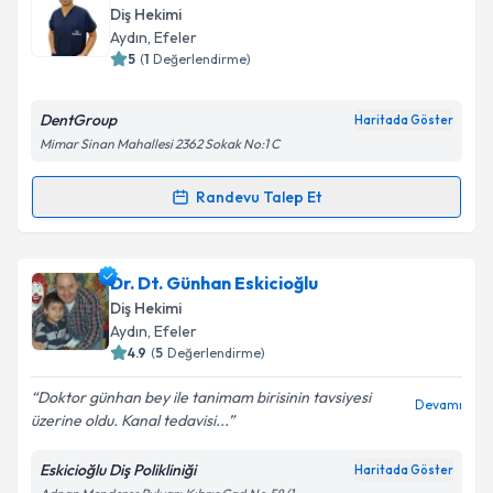
talebi oluşturun. Size bu uzmandan randevu almanız
Diş Hekimi
için bir takvim hazırlandığında e-posta ile
Aydın
, Efeler
bilgilendireceğiz.
5
(
1
Değerlendirme)
E-posta Adresiniz
DentGroup
Haritada Göster
Mimar Sinan Mahallesi 2362 Sokak No:1 C
Randevu Talep Et
Randevu Takvimi Talebi
Kişisel verilerimin işlenmesine ilişkin
Aydınlatma
Metni
'ni okudum ve kişisel verilerimin belirtilen
kapsamda işlenmesini kabul ediyorum.
Dt. Çağlar Çırak
için randevu takvimi talebi
Dr. Dt. Günhan Eskicioğlu
oluşturun. Size bu uzmandan randevu almanız için bir
Diş Hekimi
Takvim Talebini Gönder
takvim hazırlandığında e-posta ile bilgilendireceğiz.
Aydın
, Efeler
4.9
(
5
Değerlendirme)
E-posta Adresiniz
Doktor günhan bey ile tanimam birisinin tavsiyesi
Devamı
üzerine oldu. Kanal tedavisi...
Eskicioğlu Diş Polikliniği
Haritada Göster
Kişisel verilerimin işlenmesine ilişkin
Aydınlatma