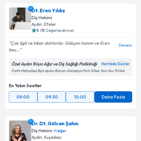
Dt. Eren Yıldız
Diş Hekimi
Aydın
, Efeler
5
(
15
Değerlendirme)
Çok ilgili ve kibar doktorlar. Gökçen hanım ve Eren
Devamı
bey...
Özel Aydın Rüya Ağız ve Diş Sağlığı Polikliniği
Haritada Göster
Fatih Mahallesi Batı Aydın Bulvarı Kamelya Park Sitesi Yani No:70/AA
En Yakın Saatler
09:00
09:30
10:00
Daha Fazla
Dr. Dt. Gülcan Şahin
Diş Hekimi
+
1
diğer
Aydın
, Kuşadası