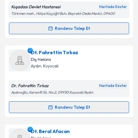
Kuşadası Devlet Hastanesi
Haritada Göster
Türkmen mah., Hülya Koçyiğit Bulv. Bayraklı Dede Mevkii, 09400
Kişisel verilerimin işlenmesine ilişkin
Aydınlatma
Randevu Talep Et
Randevu Takvimi Talebi
Metni
'ni okudum ve kişisel verilerimin belirtilen
kapsamda işlenmesini kabul ediyorum.
Dt. Revaylin Bilgin
için randevu takvimi talebi
Dt. Fahrettin Tırkaz
oluşturun. Size bu uzmandan randevu almanız için bir
Takvim Talebini Gönder
Diş Hekimi
takvim hazırlandığında e-posta ile bilgilendireceğiz.
Aydın
, Kuyucak
E-posta Adresiniz
Dr. Fahrettin Tırkaz
Haritada Göster
Aydınoğlu, Karanfil Sk. No:2, 09930 Kuyucak/Aydın
Kişisel verilerimin işlenmesine ilişkin
Aydınlatma
Randevu Talep Et
Randevu Takvimi Talebi
Metni
'ni okudum ve kişisel verilerimin belirtilen
kapsamda işlenmesini kabul ediyorum.
Dt. Fahrettin Tırkaz
için randevu takvimi talebi
Dt. Beral Afacan
oluşturun. Size bu uzmandan randevu almanız için bir