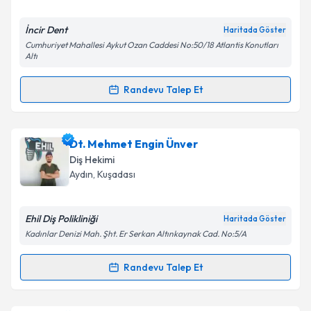
E-posta Adresiniz
İncir Dent
Haritada Göster
Cumhuriyet Mahallesi Aykut Ozan Caddesi No:50/18 Atlantis Konutları
Altı
Kişisel verilerimin işlenmesine ilişkin
Aydınlatma
Randevu Talep Et
Metni
'ni okudum ve kişisel verilerimin belirtilen
Randevu Takvimi Talebi
kapsamda işlenmesini kabul ediyorum.
Dt. Eren Baktemen
için randevu takvimi talebi
Dt. Mehmet Engin Ünver
Takvim Talebini Gönder
oluşturun. Size bu uzmandan randevu almanız için bir
Diş Hekimi
takvim hazırlandığında e-posta ile bilgilendireceğiz.
Aydın
, Kuşadası
E-posta Adresiniz
Ehil Diş Polikliniği
Haritada Göster
Kadınlar Denizi Mah. Şht. Er Serkan Altınkaynak Cad. No:5/A
Kişisel verilerimin işlenmesine ilişkin
Aydınlatma
Randevu Talep Et
Randevu Takvimi Talebi
Metni
'ni okudum ve kişisel verilerimin belirtilen
kapsamda işlenmesini kabul ediyorum.