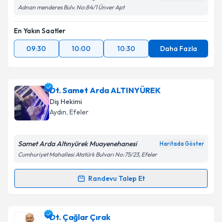
Adnan menderes Bulv. No:84/1 Ünver Apt
En Yakın Saatler
09:30
10:00
10:30
Daha Fazla
Dt. Samet Arda ALTINYÜREK
Diş Hekimi
Aydın
, Efeler
Samet Arda Altınyürek Muayenehanesi
Haritada Göster
Cumhuriyet Mahallesi Atatürk Bulvarı No:75/23, Efeler
Randevu Talep Et
Randevu Takvimi Talebi
Dt. Samet Arda ALTINYÜREK
için randevu takvimi
Dt. Çağlar Çırak