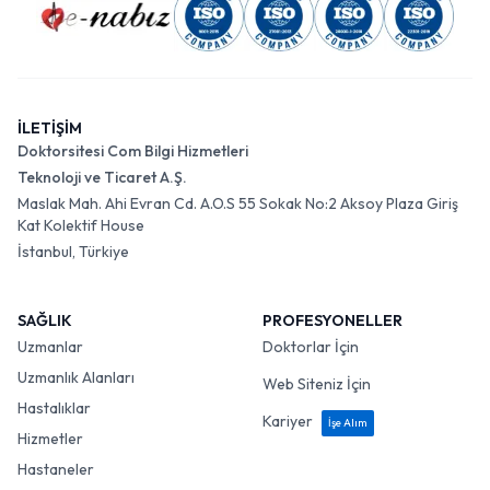
İLETİŞİM
Doktorsitesi Com Bilgi Hizmetleri
Teknoloji ve Ticaret A.Ş.
Maslak Mah. Ahi Evran Cd. A.O.S 55 Sokak No:2 Aksoy Plaza Giriş
Kat Kolektif House
İstanbul, Türkiye
SAĞLIK
PROFESYONELLER
Uzmanlar
Doktorlar İçin
Uzmanlık Alanları
Web Siteniz İçin
Hastalıklar
Kariyer
İşe Alım
Hizmetler
Hastaneler