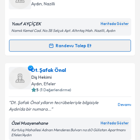
için bir takvim hazırlandığında e-posta ile
Aydın
, Nazilli
bilgilendireceğiz.
E-posta Adresiniz
Yusuf AYÇİÇEK
Haritada Göster
Namık Kemal Cad. No:38 Selçuk Apt. Altıntaş Mah. Nazilli, Aydın
Randevu Talep Et
Randevu Takvimi Talebi
Kişisel verilerimin işlenmesine ilişkin
Aydınlatma
Metni
'ni okudum ve kişisel verilerimin belirtilen
kapsamda işlenmesini kabul ediyorum.
Dt. Yusuf Ayçiçek
için randevu takvimi talebi
Dt. Şafak Önal
oluşturun. Size bu uzmandan randevu almanız için bir
Diş Hekimi
takvim hazırlandığında e-posta ile bilgilendireceğiz.
Takvim Talebini Gönder
Aydın
, Efeler
5
(
1
Değerlendirme)
E-posta Adresiniz
Dt. Şafak Önal yılların tecrübeleriyle bilgisiyle
Devamı
Aydın'da bir numara...
Özel Muayenehane
Haritada Göster
Kişisel verilerimin işlenmesine ilişkin
Aydınlatma
Kurtuluş Mahallesi Adnan Menderes Bulvarı no:60 Gülistan Apartmanı
Metni
'ni okudum ve kişisel verilerimin belirtilen
Efeler/Aydın
kapsamda işlenmesini kabul ediyorum.