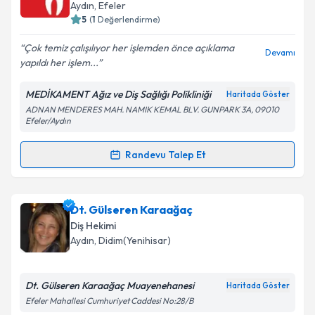
hazırlandığında e-posta ile bilgilendireceğiz.
Aydın
, Efeler
5
(
1
Değerlendirme)
E-posta Adresiniz
Çok temiz çalışılıyor her işlemden önce açıklama
Devamı
yapıldı her işlem...
MEDİKAMENT Ağız ve Diş Sağlığı Polikliniği
Haritada Göster
Kişisel verilerimin işlenmesine ilişkin
Aydınlatma
ADNAN MENDERES MAH. NAMIK KEMAL BLV. GUNPARK 3A, 09010
Metni
'ni okudum ve kişisel verilerimin belirtilen
Efeler/Aydın
kapsamda işlenmesini kabul ediyorum.
Randevu Talep Et
Randevu Takvimi Talebi
Takvim Talebini Gönder
Dt. Mehmet Altınbaşak
için randevu takvimi talebi
Dt. Gülseren Karaağaç
oluşturun. Size bu uzmandan randevu almanız için bir
Diş Hekimi
takvim hazırlandığında e-posta ile bilgilendireceğiz.
Aydın
, Didim(Yenihisar)
E-posta Adresiniz
Dt. Gülseren Karaağaç Muayenehanesi
Haritada Göster
Efeler Mahallesi Cumhuriyet Caddesi No:28/B