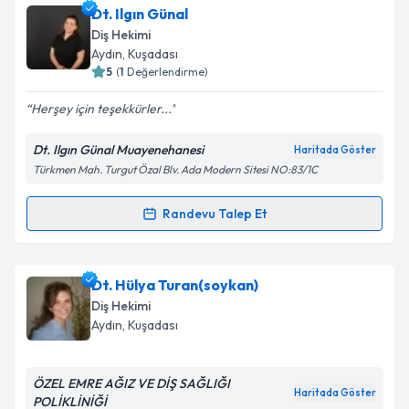
Dt. Mehmet Engin Ünver
için randevu takvimi talebi
Dt. Ilgın Günal
oluşturun. Size bu uzmandan randevu almanız için bir
Takvim Talebini Gönder
Diş Hekimi
takvim hazırlandığında e-posta ile bilgilendireceğiz.
Aydın
, Kuşadası
5
(
1
Değerlendirme)
E-posta Adresiniz
Herşey için teşekkürler...
Dt. Ilgın Günal Muayenehanesi
Haritada Göster
Türkmen Mah. Turgut Özal Blv. Ada Modern Sitesi NO:83/1C
Kişisel verilerimin işlenmesine ilişkin
Aydınlatma
Metni
'ni okudum ve kişisel verilerimin belirtilen
kapsamda işlenmesini kabul ediyorum.
Randevu Talep Et
Randevu Takvimi Talebi
Takvim Talebini Gönder
Dt. Ilgın Günal
için randevu takvimi talebi oluşturun.
Dt. Hülya Turan(soykan)
Size bu uzmandan randevu almanız için bir takvim
Diş Hekimi
hazırlandığında e-posta ile bilgilendireceğiz.
Aydın
, Kuşadası
E-posta Adresiniz
ÖZEL EMRE AĞIZ VE DİŞ SAĞLIĞI
Haritada Göster
POLİKLİNİĞİ