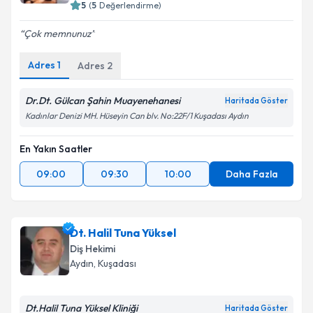
5
(
5
Değerlendirme)
Çok memnunuz
Adres
1
Adres
2
Dr.Dt. Gülcan Şahin Muayenehanesi
Haritada Göster
Kadınlar Denizi MH. Hüseyin Can blv. No:22F/1 Kuşadası Aydın
En Yakın Saatler
09:00
09:30
10:00
Daha Fazla
Dt. Halil Tuna Yüksel
Diş Hekimi
Aydın
, Kuşadası
Dt.Halil Tuna Yüksel Kliniği
Haritada Göster