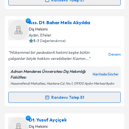
Randevu Talep Et
Metni
'ni okudum ve kişisel verilerimin belirtilen
Randevu Takvimi Talebi
kapsamda işlenmesini kabul ediyorum.
Dt. Süleyman Demirci
için randevu takvimi talebi
Ass. Dt. Bahar Melis Akyıldız
Takvim Talebini Gönder
oluşturun. Size bu uzmandan randevu almanız için bir
Diş Hekimi
takvim hazırlandığında e-posta ile bilgilendireceğiz.
Aydın
, Efeler
5
(
1
Değerlendirme)
E-posta Adresiniz
Mükemmel bir pedodonti hekimi keşke bütün
Devamı
çalışanlar böyle hakkını verebilseler.Kızımın...
Adnan Menderes Ünıversıtesı Dış Hekımlığı
Kişisel verilerimin işlenmesine ilişkin
Aydınlatma
Haritada Göster
Fakültesı
Metni
'ni okudum ve kişisel verilerimin belirtilen
Hasanefendi Mahallesi, Hastane Cd. No:1, 09100 Aydın Merkez/Aydın
kapsamda işlenmesini kabul ediyorum.
Randevu Talep Et
Randevu Takvimi Talebi
Takvim Talebini Gönder
Ass. Dt. Bahar Melis Akyıldız
için randevu takvimi
Dt. Yusuf Ayçiçek
talebi oluşturun. Size bu uzmandan randevu almanız
Diş Hekimi