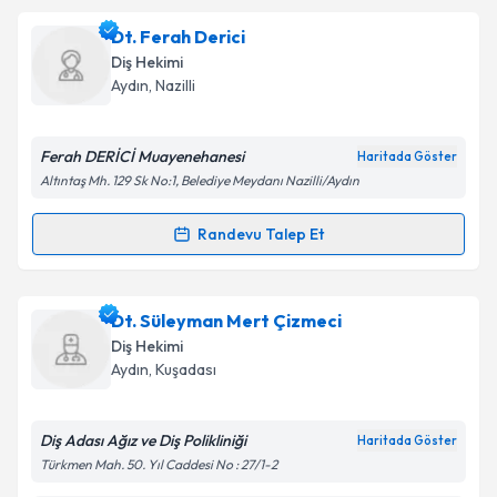
Takvim Talebini Gönder
Dt. Işıl Oktay
için randevu takvimi talebi oluşturun.
Dt. Ferah Derici
Size bu uzmandan randevu almanız için bir takvim
Diş Hekimi
hazırlandığında e-posta ile bilgilendireceğiz.
Aydın
, Nazilli
E-posta Adresiniz
Ferah DERİCİ Muayenehanesi
Haritada Göster
Altıntaş Mh. 129 Sk No:1, Belediye Meydanı Nazilli/Aydın
Kişisel verilerimin işlenmesine ilişkin
Aydınlatma
Randevu Talep Et
Randevu Takvimi Talebi
Metni
'ni okudum ve kişisel verilerimin belirtilen
kapsamda işlenmesini kabul ediyorum.
Dt. Ferah Derici
için randevu takvimi talebi
Dt. Süleyman Mert Çizmeci
oluşturun. Size bu uzmandan randevu almanız için bir
Takvim Talebini Gönder
Diş Hekimi
takvim hazırlandığında e-posta ile bilgilendireceğiz.
Aydın
, Kuşadası
E-posta Adresiniz
Diş Adası Ağız ve Diş Polikliniği
Haritada Göster
Türkmen Mah. 50. Yıl Caddesi No : 27/1-2