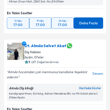
Mimar Sinan Mah. 2360 Sok. No:3/A Efeler
En Yakın Saatler
12 Ağu
19 Ağu
26 Ağu
Daha Fazla
17:00
17:00
17:00
Dt. Almıla Selvet Akat
Diş Hekimi
Aydın
, Efeler
5
(
27
Değerlendirme)
Almıla hocamdan çok memnunuz kendisine teşekkür
Devamı
ederim
Almıla Diş kliniği
Haritada Göster
kardeş apartman, Kurtuluş, Adnan Menderes Blv. no:94 A blok daire:1,
Efeler/Aydın
En Yakın Saatler