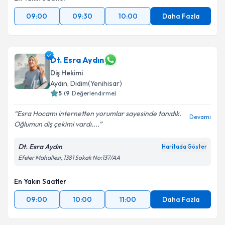
09:00
09:30
10:00
Daha Fazla
Dt. Esra Aydın
Diş Hekimi
Aydın
, Didim(Yenihisar)
5
(
9
Değerlendirme)
Esra Hocamı internetten yorumlar sayesinde tanıdık.
Devamı
Oğlumun diş çekimi vardı....
Dt. Esra Aydın
Haritada Göster
Efeler Mahallesi, 1381 Sokak No:137/AA
En Yakın Saatler
09:00
10:00
11:00
Daha Fazla