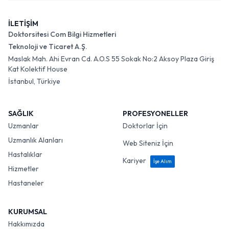
İLETİŞİM
Doktorsitesi Com Bilgi Hizmetleri
Teknoloji ve Ticaret A.Ş.
Maslak Mah. Ahi Evran Cd. A.O.S 55 Sokak No:2 Aksoy Plaza Giriş
Kat Kolektif House
İstanbul, Türkiye
SAĞLIK
PROFESYONELLER
Uzmanlar
Doktorlar İçin
Uzmanlık Alanları
Web Siteniz İçin
Hastalıklar
Kariyer
İşe Alım
Hizmetler
Hastaneler
KURUMSAL
Hakkımızda