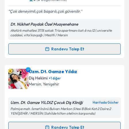
E-posta Adresiniz
Çok deneyimli,çok başarılı,çok güvenilir.
Dt. Nükhet Paydak Özel Muayenehane
Atatürk mahallesi 3178 sokak Tria apartmanı kat: 6 no:12 ( universite
Kişisel verilerimin işlenmesine ilişkin
Aydınlatma
caddesi, vitol kavşağı ) Mezitli / Mersin
Metni
'ni okudum ve kişisel verilerimin belirtilen
kapsamda işlenmesini kabul ediyorum.
Randevu Talep Et
Randevu Takvimi Talebi
Takvim Talebini Gönder
Dt. Nükhet Paydak
için randevu takvimi talebi
Uzm. Dt. Gamze Yıldız
oluşturun. Size bu uzmandan randevu almanız için bir
Diş Hekimi
+
1
diğer
takvim hazırlandığında e-posta ile bilgilendireceğiz.
Mersin
, Yenişehir
E-posta Adresiniz
Uzm. Dt. Gamze YILDIZ Çocuk Diş Kliniği
Haritada Göster
Palmiye mah. İsmet İnönü Bulvarı Merkon Sitesi B Blok Kat:2 Daire:2
YENİŞEHİR / MERSİN (Sahilde hilton otelinin karşısında)
Kişisel verilerimin işlenmesine ilişkin
Aydınlatma
Randevu Talep Et
Metni
'ni okudum ve kişisel verilerimin belirtilen