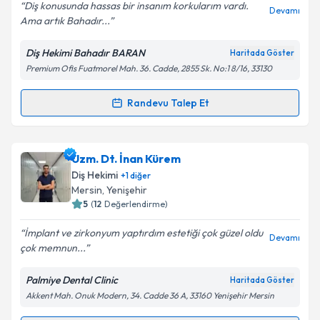
Diş konusunda hassas bir insanım korkularım vardı.
Devamı
Ama artık Bahadır...
Diş Hekimi Bahadır BARAN
Haritada Göster
Kişisel verilerimin işlenmesine ilişkin
Aydınlatma
Premium Ofis Fuatmorel Mah. 36. Cadde, 2855 Sk. No:1 8/16, 33130
Metni
'ni okudum ve kişisel verilerimin belirtilen
kapsamda işlenmesini kabul ediyorum.
Randevu Talep Et
Randevu Takvimi Talebi
Takvim Talebini Gönder
Dt. Bahadır Baran
için randevu takvimi talebi
Uzm. Dt. İnan Kürem
oluşturun. Size bu uzmandan randevu almanız için bir
Diş Hekimi
+
1
diğer
takvim hazırlandığında e-posta ile bilgilendireceğiz.
Mersin
, Yenişehir
5
(
12
Değerlendirme)
E-posta Adresiniz
İmplant ve zirkonyum yaptırdım estetiği çok güzel oldu
Devamı
çok memnun...
Palmiye Dental Clinic
Haritada Göster
Kişisel verilerimin işlenmesine ilişkin
Aydınlatma
Akkent Mah. Onuk Modern, 34. Cadde 36 A, 33160 Yenişehir Mersin
Metni
'ni okudum ve kişisel verilerimin belirtilen
kapsamda işlenmesini kabul ediyorum.