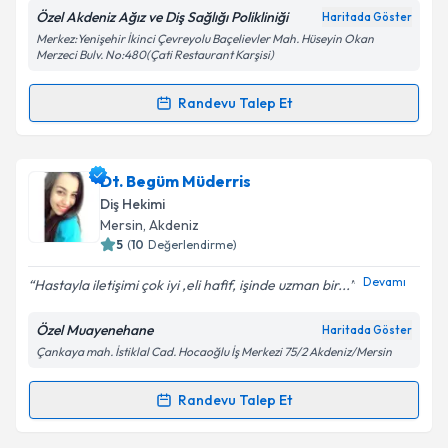
Özel Akdeniz Ağız ve Diş Sağlığı Polikliniği
Haritada Göster
Merkez:Yenişehir İkinci Çevreyolu Baçelievler Mah. Hüseyin Okan
Kişisel verilerimin işlenmesine ilişkin
Aydınlatma
Merzeci Bulv. No:480(Çati Restaurant Karşisi)
Metni
'ni okudum ve kişisel verilerimin belirtilen
kapsamda işlenmesini kabul ediyorum.
Randevu Talep Et
Randevu Takvimi Talebi
Takvim Talebini Gönder
Dt. Elif cemre Güven
için randevu takvimi talebi
Dt. Begüm Müderris
oluşturun. Size bu uzmandan randevu almanız için bir
Diş Hekimi
takvim hazırlandığında e-posta ile bilgilendireceğiz.
Mersin
, Akdeniz
5
(
10
Değerlendirme)
E-posta Adresiniz
Devamı
Hastayla iletişimi çok iyi ,eli hafif, işinde uzman bir...
Özel Muayenehane
Haritada Göster
Çankaya mah. İstiklal Cad. Hocaoğlu İş Merkezi 75/2 Akdeniz/Mersin
Kişisel verilerimin işlenmesine ilişkin
Aydınlatma
Metni
'ni okudum ve kişisel verilerimin belirtilen
kapsamda işlenmesini kabul ediyorum.
Randevu Talep Et
Randevu Takvimi Talebi