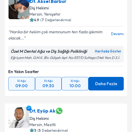
Dt. Aksel Barbur
Diş Hekimi
Mersin
, Yenişehir
4.9
(
7
Değerlendirme)
Harika bir hekim çok memnunum ten fazla işlemim
Devamı
olacak...
Özel M Dental Ağız ve Diş Sağlığı Polikliniği
Haritada Göster
Eğriçam Mah. G.M.K. Blv. Gülşah Apt. No:537/D Sultaşa Oteli Yanı D.S.İ.
En Yakın Saatler
10 Ağu
10 Ağu
10 Ağu
Daha Fazla
09:00
09:30
10:00
Dt. Eyüp Ak
Diş Hekimi
Mersin
, Mezitli
5
(
5
Değerlendirme)