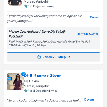
takvim hazırlandığında e-posta ile bilgilendireceğiz.
Mersin
, Yenişehir
5
(
1
Değerlendirme)
E-posta Adresiniz
yaşındayım dişci korkumu yenmeme ve ağrısız bir
Devamı
çekim yaptığını...
Mersin Özel Akdeniz Ağız ve Diş Sağlığı
Kişisel verilerimin işlenmesine ilişkin
Aydınlatma
Haritada Göster
Polikliniği
Metni
'ni okudum ve kişisel verilerimin belirtilen
Fatih Medikal Park Karşısı, Fatih, Gazi Mustafa Kemal Blv. No:627,
kapsamda işlenmesini kabul ediyorum.
33200 Mezitli/Mersin, Türkiye
Randevu Talep Et
Takvim Talebini Gönder
Randevu Takvimi Talebi
Dt. Ali Can Anay
için randevu takvimi talebi oluşturun.
Dt. Elif cemre Güven
Size bu uzmandan randevu almanız için bir takvim
Diş Hekimi
hazırlandığında e-posta ile bilgilendireceğiz.
Mersin
, Yenişehir
4.8
(
1
Değerlendirme)
E-posta Adresiniz
Devamı
Su ana kadar gittigim en iyi doktor hem cok tatli...