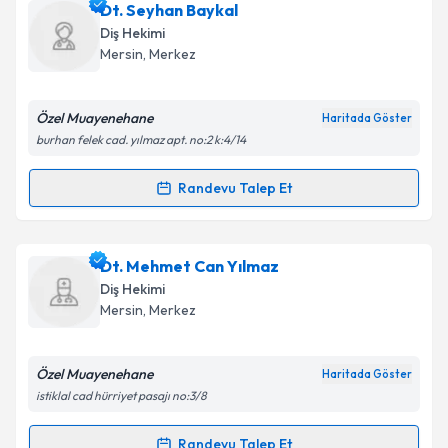
Dt. Mehser Kuru
için randevu takvimi talebi
Dt. Seyhan Baykal
oluşturun. Size bu uzmandan randevu almanız için bir
Diş Hekimi
takvim hazırlandığında e-posta ile bilgilendireceğiz.
Mersin
, Merkez
E-posta Adresiniz
Özel Muayenehane
Haritada Göster
burhan felek cad. yılmaz apt. no:2 k:4/14
Kişisel verilerimin işlenmesine ilişkin
Aydınlatma
Randevu Talep Et
Randevu Takvimi Talebi
Metni
'ni okudum ve kişisel verilerimin belirtilen
kapsamda işlenmesini kabul ediyorum.
Dt. Seyhan Baykal
için randevu takvimi talebi
Dt. Mehmet Can Yılmaz
oluşturun. Size bu uzmandan randevu almanız için bir
Takvim Talebini Gönder
Diş Hekimi
takvim hazırlandığında e-posta ile bilgilendireceğiz.
Mersin
, Merkez
E-posta Adresiniz
Özel Muayenehane
Haritada Göster
istiklal cad hürriyet pasajı no:3/8
Kişisel verilerimin işlenmesine ilişkin
Aydınlatma
Randevu Talep Et