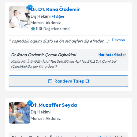
Takvim Talebini Gönder
Dt. Begüm Müderris
için randevu takvimi talebi
Dr. Dt. Rana Özdemir
oluşturun. Size bu uzmandan randevu almanız için bir
Diş Hekimi
+
1
diğer
takvim hazırlandığında e-posta ile bilgilendireceğiz.
Mersin
, Akdeniz
5
(
5
Değerlendirme)
E-posta Adresiniz
Devamı
yaşındaki oğlum düştü ve ön süt dişleri diş etinden...
Dr.Rana Özdemir Çocuk Dişhekimi
Haritada Göster
Kültür Mh.İnönü Blv.İclal Tan Sok.Güven Apt.No.2 K.2 D.4 Çamlıbel
Kişisel verilerimin işlenmesine ilişkin
Aydınlatma
(Çamlıbel Burger King Üzeri)
Metni
'ni okudum ve kişisel verilerimin belirtilen
kapsamda işlenmesini kabul ediyorum.
Randevu Talep Et
Randevu Takvimi Talebi
Takvim Talebini Gönder
Dr. Dt. Rana Özdemir
için randevu takvimi talebi
Dt. Muzaffer Seyda
oluşturun. Size bu uzmandan randevu almanız için bir
Diş Hekimi
takvim hazırlandığında e-posta ile bilgilendireceğiz.
Mersin
, Akdeniz
E-posta Adresiniz