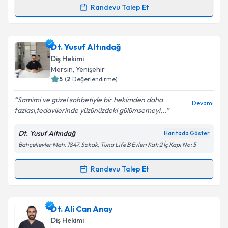
Randevu Talep Et
Randevu Takvimi Talebi
Takvim Talebini Gönder
Uzm. Dt. İnan Kürem
için randevu takvimi talebi
Dt. Yusuf Altındağ
oluşturun. Size bu uzmandan randevu almanız için bir
Diş Hekimi
takvim hazırlandığında e-posta ile bilgilendireceğiz.
Mersin
, Yenişehir
5
(
2
Değerlendirme)
E-posta Adresiniz
Samimi ve güzel sohbetiyle bir hekimden daha
Devamı
fazlası,tedavilerinde yüzünüzdeki gülümsemeyi...
Dt. Yusuf Altındağ
Haritada Göster
Kişisel verilerimin işlenmesine ilişkin
Aydınlatma
Bahçelievler Mah. 1847. Sokak, Tuna Life B Evleri Kat: 2 İç Kapı No: 5
Metni
'ni okudum ve kişisel verilerimin belirtilen
kapsamda işlenmesini kabul ediyorum.
Randevu Talep Et
Randevu Takvimi Talebi
Takvim Talebini Gönder
Dt. Yusuf Altındağ
için randevu takvimi talebi
Dt. Ali Can Anay
oluşturun. Size bu uzmandan randevu almanız için bir
Diş Hekimi