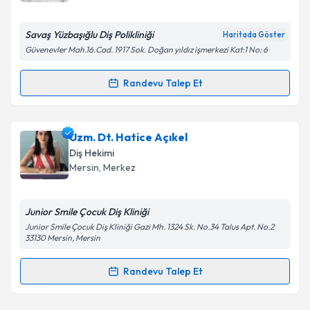
E-posta Adresiniz
Savaş Yüzbaşığlu Diş Polikliniği
Haritada Göster
Güvenevler Mah.16.Cad. 1917 Sok. Doğan yıldız işmerkezi Kat:1 No: 6
Kişisel verilerimin işlenmesine ilişkin
Aydınlatma
Randevu Talep Et
Randevu Takvimi Talebi
Metni
'ni okudum ve kişisel verilerimin belirtilen
kapsamda işlenmesini kabul ediyorum.
Dt. Savaş Yüzbaşıoğlu
için randevu takvimi talebi
Uzm. Dt. Hatice Açıkel
oluşturun. Size bu uzmandan randevu almanız için bir
Takvim Talebini Gönder
Diş Hekimi
takvim hazırlandığında e-posta ile bilgilendireceğiz.
Mersin
, Merkez
E-posta Adresiniz
Junior Smile Çocuk Diş Kliniği
Junior Smile Çocuk Diş Kliniği Gazi Mh. 1324 Sk. No.34 Talus Apt. No.2
33130 Mersin, Mersin
Kişisel verilerimin işlenmesine ilişkin
Aydınlatma
Randevu Talep Et
Metni
'ni okudum ve kişisel verilerimin belirtilen
Randevu Takvimi Talebi
kapsamda işlenmesini kabul ediyorum.