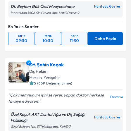
Dt. Beyhan Gök Özel Muayenehane
Haritada Göster
İnönü Mah.1406 Sk. Güven Apt. Kat:3 Daire: 9
En Yakın Saatler
Yarın
Yarın
Yarın
Daha Fazla
09:30
10:30
11:30
Dt. Şahin Koçak
Diş Hekimi
Mersin
, Yenişehir
5
(
659
Değerlendirme)
Çok memnunum işini severek yapan doktor herkese
Devamı
tavsiye ediyorum
Özel Koçak ART Dental Ağız ve Diş Sağlığı
Haritada Göster
Polikliniği
GMK Bulvarı No: 371 Hakan apt. Kat:3/7