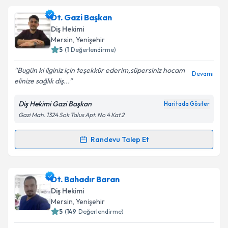
Dt. Ayşe Yıldırım Mucuk
için randevu takvimi talebi
Dt. Gazi Başkan
Takvim Talebini Gönder
oluşturun. Size bu uzmandan randevu almanız için bir
Diş Hekimi
takvim hazırlandığında e-posta ile bilgilendireceğiz.
Mersin
, Yenişehir
5
(
1
Değerlendirme)
E-posta Adresiniz
Bugün ki ilginiz için teşekkür ederim,süpersiniz hocam
Devamı
elinize sağlık diş...
Diş Hekimi Gazi Başkan
Haritada Göster
Kişisel verilerimin işlenmesine ilişkin
Aydınlatma
Gazi Mah. 1324 Sok Talus Apt. No 4 Kat 2
Metni
'ni okudum ve kişisel verilerimin belirtilen
kapsamda işlenmesini kabul ediyorum.
Randevu Talep Et
Randevu Takvimi Talebi
Takvim Talebini Gönder
Dt. Gazi Başkan
için randevu takvimi talebi oluşturun.
Dt. Bahadır Baran
Size bu uzmandan randevu almanız için bir takvim
Diş Hekimi
hazırlandığında e-posta ile bilgilendireceğiz.
Mersin
, Yenişehir
5
(
149
Değerlendirme)
E-posta Adresiniz