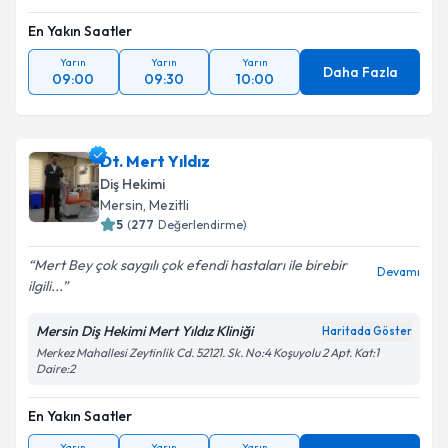
En Yakın Saatler
Yarın
Yarın
Yarın
Daha Fazla
09:00
09:30
10:00
Dt. Mert Yıldız
Diş Hekimi
Mersin
, Mezitli
5
(
277
Değerlendirme)
Mert Bey çok saygılı çok efendi hastaları ile birebir
Devamı
ilgili...
Mersin Diş Hekimi Mert Yıldız Kliniği
Haritada Göster
Merkez Mahallesi Zeytinlik Cd. 52121. Sk. No:4 Koşuyolu 2 Apt. Kat:1
Daire:2
En Yakın Saatler
Yarın
Yarın
Yarın