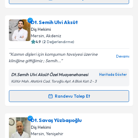
Randevu Takvimi Talebi
kapsamda işlenmesini kabul ediyorum.
Uzm. Dt. Gamze Yıldız
için randevu takvimi talebi
Dt. Semih Ulvi Aksüt
Takvim Talebini Gönder
oluşturun. Size bu uzmandan randevu almanız için bir
Diş Hekimi
takvim hazırlandığında e-posta ile bilgilendireceğiz.
Mersin
, Akdeniz
4.9
(
2
Değerlendirme)
E-posta Adresiniz
Kızımın dişleri için komşumun tavsiyesi üzerine
Devamı
kliniğine gittiğimiz ; Semih...
Dt.Semih Ulvi Aksüt Özel Muayenehanesi
Haritada Göster
Kişisel verilerimin işlenmesine ilişkin
Aydınlatma
Kültür Mah. Atatürk Cad. Toroğlu Apt. A Blok Kat: 2 - 3
Metni
'ni okudum ve kişisel verilerimin belirtilen
kapsamda işlenmesini kabul ediyorum.
Randevu Talep Et
Randevu Takvimi Talebi
Takvim Talebini Gönder
Dt. Semih Ulvi Aksüt
için randevu takvimi talebi
Dt. Savaş Yüzbaşıoğlu
oluşturun. Size bu uzmandan randevu almanız için bir
Diş Hekimi
takvim hazırlandığında e-posta ile bilgilendireceğiz.
Mersin
, Yenişehir