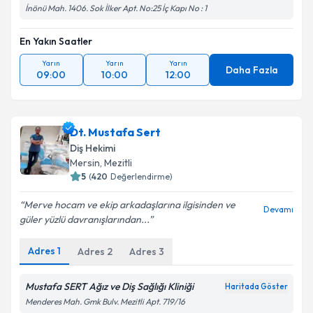
İnönü Mah. 1406. Sok İlker Apt. No:25 İç Kapı No : 1
En Yakın Saatler
Yarın
Yarın
Yarın
Daha Fazla
09:00
10:00
12:00
Dt. Mustafa Sert
Diş Hekimi
Mersin
, Mezitli
5
(
420
Değerlendirme)
Merve hocam ve ekip arkadaşlarına ilgisinden ve
Devamı
güler yüzlü davranışlarından...
Adres
1
Adres
2
Adres
3
Mustafa SERT Ağız ve Diş Sağlığı Kliniği
Haritada Göster
Menderes Mah. Gmk Bulv. Mezitli Apt. 719/16