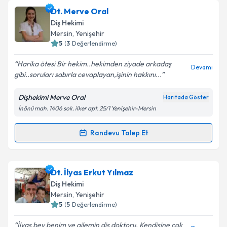
Uzm. Dt. Hatice Açıkel
için randevu takvimi talebi
Dt. Merve Oral
Takvim Talebini Gönder
oluşturun. Size bu uzmandan randevu almanız için bir
Diş Hekimi
takvim hazırlandığında e-posta ile bilgilendireceğiz.
Mersin
, Yenişehir
5
(
3
Değerlendirme)
E-posta Adresiniz
Harika ötesi Bir hekim..hekimden ziyade arkadaş
Devamı
gibi..soruları sabırla cevaplayan,işinin hakkını...
Dişhekimi Merve Oral
Haritada Göster
Kişisel verilerimin işlenmesine ilişkin
Aydınlatma
İnönü mah. 1406 sok. ilker apt. 25/1 Yenişehir-Mersin
Metni
'ni okudum ve kişisel verilerimin belirtilen
kapsamda işlenmesini kabul ediyorum.
Randevu Talep Et
Randevu Takvimi Talebi
Takvim Talebini Gönder
Dt. Merve Oral
için randevu takvimi talebi oluşturun.
Dt. İlyas Erkut Yılmaz
Size bu uzmandan randevu almanız için bir takvim
Diş Hekimi
hazırlandığında e-posta ile bilgilendireceğiz.
Mersin
, Yenişehir
5
(
5
Değerlendirme)
E-posta Adresiniz
İlyas bey benim ve ailemin diş doktoru. Kendisine çok