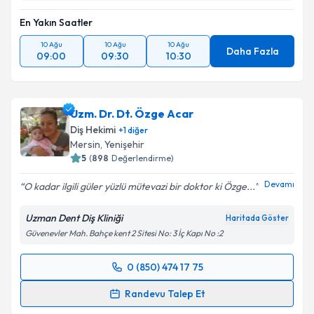
En Yakın Saatler
10 Ağu
10 Ağu
10 Ağu
Daha Fazla
09:00
09:30
10:30
Uzm. Dr. Dt. Özge Acar
Diş Hekimi
+
1
diğer
Mersin
, Yenişehir
5
(
898
Değerlendirme)
Devamı
O kadar ilgili güler yüzlü mütevazi bir doktor ki Özge...
Uzman Dent Diş Kliniği
Haritada Göster
Güvenevler Mah. Bahçe kent 2 Sitesi No: 3 İç Kapı No :2
0 (850) 474 17 75
Randevu Takvimi Talebi
Randevu Talep Et