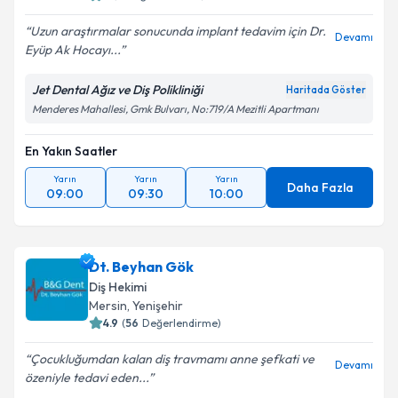
Uzun araştırmalar sonucunda implant tedavim için Dr.
Devamı
Eyüp Ak Hocayı...
Jet Dental Ağız ve Diş Polikliniği
Haritada Göster
Menderes Mahallesi, Gmk Bulvarı, No:719/A Mezitli Apartmanı
En Yakın Saatler
Yarın
Yarın
Yarın
Daha Fazla
09:00
09:30
10:00
Dt. Beyhan Gök
Diş Hekimi
Mersin
, Yenişehir
4.9
(
56
Değerlendirme)
Çocukluğumdan kalan diş travmamı anne şefkati ve
Devamı
özeniyle tedavi eden...