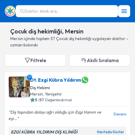
Doktor, klinik ara...
Çocuk diş hekimliği, Mersin
Mersin
içinde toplam
37
Çocuk diş hekimliği
uygulayan doktor -
uzman bulundu
Filtrele
Akıllı Sıralama
Dt. Ezgi Kübra Yıldırım
Diş Hekimi
Mersin
, Yenişehir
5
(
57
Değerlendirme)
Diş taşından dolayı ağrı olduğu için Ezgi Hanım ve
Devamı
eşi...
EZGİ KÜBRA YILDIRIM DİŞ KLİNİĞİ
Haritada Göster