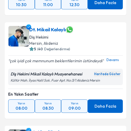
Daha Fazla
10:30
11:00
12:30
Dt. Mikail Kalaylı
Diş Hekimi
Mersin
, Akdeniz
5
(
40
Değerlendirme)
Devamı
çok iyidi çok memnunum beklentilerimin üstündeydi
Diş Hekimi Mikail Kalaylı Muayenehanesi
Haritada Göster
Kültür Mah. İlyas Halil Sok. Fuar Apt. No:3/1 Akdeniz Mersin
En Yakın Saatler
Yarın
Yarın
Yarın
Daha Fazla
08:00
08:30
09:00