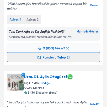
Hilal hanım işini tecrübesi ile güven vererek yapan bir
Devamı
doktor.
Adres
1
Adres
2
Tual Dent Ağız ve Diş Sağlığı Polikliniği
Haritada Göster
Kurtuluş Mah. Gönenli Mehmet Efendi Cad. No:7/A
0 (850) 474 67 53
Randevu Takvimi Talebi
Randevu Talep Et
Dt. Hilal Gökçakıroğlu
için randevu takvimi talebi
oluşturun. Size bu uzmandan randevu almanız için bir
takvim hazırlandığında e-posta ile bilgilendireceğiz.
Uzm. Dt. Aylin Otugüzel
Diş Hekimi
+
2
diğer
E-posta Adresiniz
Sivas
, Merkez
5
(
30
Değerlendirme)
Sivas’ta işini hakkıyla yapan tek çocuk hekimimiz Aylin
Devamı