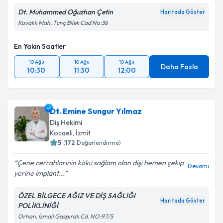
Dt. Muhammed Oğuzhan Çetin
Haritada Göster
Kavaklı Mah. Tunç Bilek Cad No:36
En Yakın Saatler
10 Ağu
10 Ağu
10 Ağu
Daha Fazla
10:30
11:30
12:00
Dt. Emine Sungur Yılmaz
Diş Hekimi
Kocaeli
, İzmit
5
(
172
Değerlendirme)
Çene cerrahlarinin kökü sağlam olan dişi hemen çekip
Devamı
yerine implant...
ÖZEL BİLGECE AĞIZ VE DİŞ SAĞLIĞI
Haritada Göster
POLİKLİNİĞİ
Orhan, İsmail Gaspıralı Cd. NO:97/5