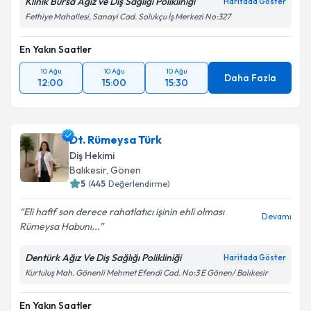
Klinik Bursa Ağız ve Diş Sağlığı Polikliniği
Haritada Göster
Fethiye Mahallesi, Sanayi Cad. Solukçu İş Merkezi No:327
En Yakın Saatler
10 Ağu
10 Ağu
10 Ağu
Daha Fazla
12:00
15:00
15:30
Dt. Rümeysa Türk
Diş Hekimi
Balıkesir
, Gönen
5
(
445
Değerlendirme)
Eli hafif son derece rahatlatıcı işinin ehli olması
Devamı
Rümeysa Habunı...
Dentürk Ağız Ve Diş Sağlığı Polikliniği
Haritada Göster
Kurtuluş Mah. Gönenli Mehmet Efendi Cad. No:3 E Gönen/ Balıkesir
En Yakın Saatler