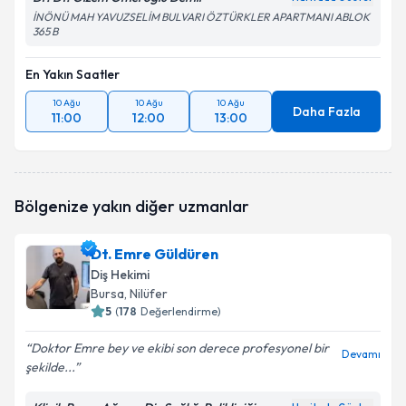
İNÖNÜ MAH YAVUZSELİM BULVARI ÖZTÜRKLER APARTMANI ABLOK
365 B
En Yakın Saatler
10 Ağu
10 Ağu
10 Ağu
Daha Fazla
11:00
12:00
13:00
Bölgenize yakın diğer uzmanlar
Dt. Emre Güldüren
Diş Hekimi
Bursa
, Nilüfer
5
(
178
Değerlendirme)
Doktor Emre bey ve ekibi son derece profesyonel bir
Devamı
şekilde...