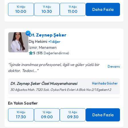
10 Ağu
11 Ağu
11 Ağu
Daha Fazla
10:00
10:30
11:00
Dt. Zeynep Şeker
Diş Hekimi
+
1
diğer
İzmir
, Menemen
5
(
515
Değerlendirme)
İşinde inanılmaz profesyonel, ilgili ve güler yüzlü bir
Devamı
doktor. Tedavi...
Dt. Zeynep Şeker Özel Muayenehanesi
Haritada Göster
30 Ağustos Mah. 7120 Sok. Oyka Park Evleri A Blok No:2/1 Egekent 2
En Yakın Saatler
10 Ağu
12 Ağu
12 Ağu
Daha Fazla
17:30
09:00
09:30