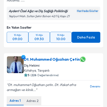
hocamız. ....
Kişisel verilerimin işlenmesine ilişkin
Aydınlatma
Metni
'ni okudum ve kişisel verilerimin belirtilen
Aydent Özel Ağız ve Diş Sağlığı Polikliniği
Haritada Göster
kapsamda işlenmesini kabul ediyorum.
Yeşilyurt Mah. Sultan Şehir Bulvarı 42/1 İç Kapı: Z1
Takvim Talebini Gönder
En Yakın Saatler
10 Ağu
10 Ağu
10 Ağu
Daha Fazla
09:00
09:30
10:00
Dt. Muhammed Oğuzhan Çetin
Diş Hekimi
Kütahya
, Tavşanlı
5
(
226
Değerlendirme)
Dt. muhammet Oğuzhan çetin. Dt. ifakat afra
Devamı
armağan ve klinik...
Adres
1
Adres
2