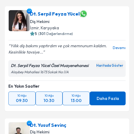
Dt. Serpil Feyza Yücel
Diş Hekimi
İzmir
, Karşıyaka
5
(
301
Değerlendirme)
Yıllık diş bakımı yaptırdım ve çok memnunum kaldım.
Devamı
Kesinlikle tavsiye...
Dt. Serpil Feyza Yücel Özel Muayenehanesi
Haritada Göster
Alaybey Mahallesi 1673 Sokak No:1/A
En Yakın Saatler
10 Ağu
10 Ağu
10 Ağu
Daha Fazla
09:30
10:30
13:00
Dt. Yusuf Sevinç
Diş Hekimi