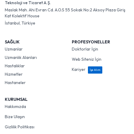
Teknoloji ve Ticaret A.Ş.
Maslak Mah. Ahi Evran Cd. A.O.S 55 Sokak No:2 Aksoy Plaza Giriş
Kat Kolektif House
İstanbul, Türkiye
SAĞLIK
PROFESYONELLER
Uzmanlar
Doktorlar İçin
Uzmanlık Alanları
Web Siteniz İçin
Hastalıklar
Kariyer
İşe Alım
Hizmetler
Hastaneler
KURUMSAL
Hakkımızda
Bize Ulaşın
Gizlilik Politikası