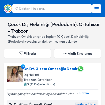
Doktor, klinik ara...
Çocuk Diş Hekimliği (Pedodonti), Ortahisar
- Trabzon
Trabzon
Ortahisar
içinde toplam
10
Çocuk Diş Hekimliği
(Pedodonti)
uygulayan doktor - uzman bulundu
Filtrele
Akıllı Sıralama
Dr. Dt. Gizem Ömeroğlu Demir
Diş Hekimi
Trabzon
, Ortahisar
5
(
15
Değerlendirme)
Devamı
İşinde çok iyi ve hastası ile ilgili bir doktor. Her...
Dr. Dt. Gizem Ömeroğlu Demir
Haritada Göster