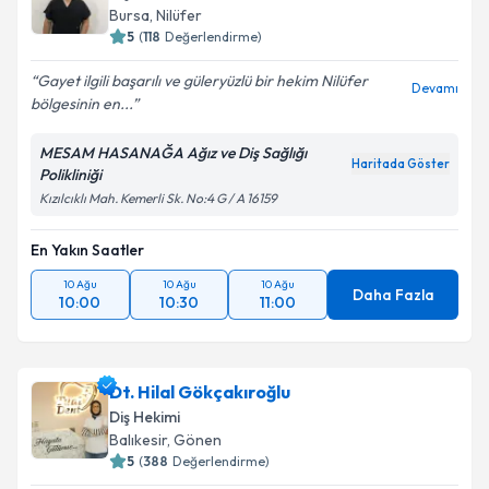
Bursa
, Nilüfer
5
(
118
Değerlendirme)
Gayet ilgili başarılı ve güleryüzlü bir hekim Nilüfer
Devamı
bölgesinin en...
MESAM HASANAĞA Ağız ve Diş Sağlığı
Haritada Göster
Polikliniği
Kızılcıklı Mah. Kemerli Sk. No:4 G / A 16159
En Yakın Saatler
10 Ağu
10 Ağu
10 Ağu
Daha Fazla
10:00
10:30
11:00
Dt. Hilal Gökçakıroğlu
Diş Hekimi
Balıkesir
, Gönen
5
(
388
Değerlendirme)