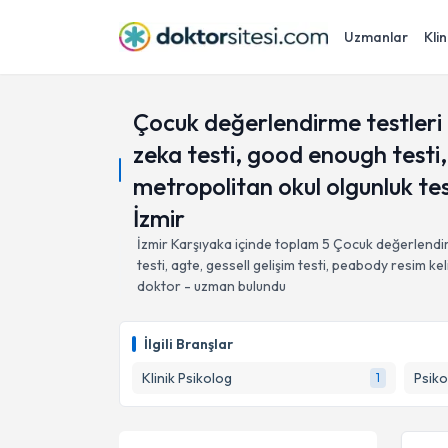
Uzmanlar
Klin
Çocuk değerlendirme testleri (
zeka testi, good enough testi, 
metropolitan okul olgunluk testi
İzmir
İzmir
Karşıyaka
içinde toplam
5
Çocuk değerlendirm
testi, agte, gessell gelişim testi, peabody resim keli
doktor - uzman bulundu
İlgili Branşlar
Klinik Psikolog
Psiko
1