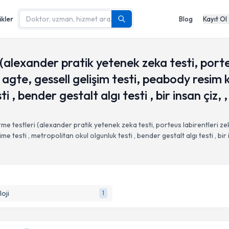
ikler
Blog
Kayıt Ol
alexander pratik yetenek zeka testi, porteu
agte, gessell gelişim testi, peabody resim k
 , bender gestalt algı testi , bir insan çiz, 
e testleri (alexander pratik yetenek zeka testi, porteus labirentleri z
me testi , metropolitan okul olgunluk testi , bender gestalt algı testi , bir
loji
1