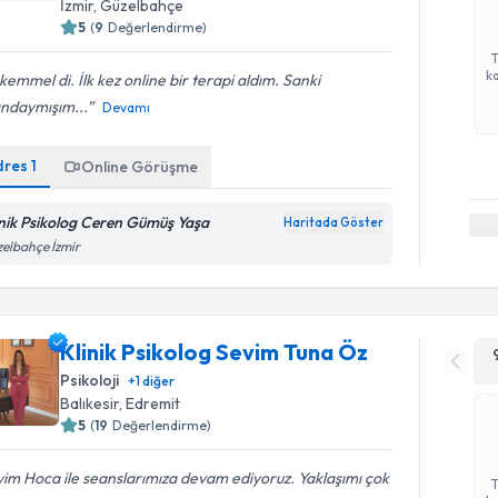
İzmir
, Güzelbahçe
5
(
9
Değerlendirme)
ka
emmel di. İlk kez online bir terapi aldım. Sanki
ındaymışım...
Devamı
dres
1
Online Görüşme
inik Psikolog Ceren Gümüş Yaşa
Haritada Göster
elbahçe İzmir
Klinik Psikolog Sevim Tuna Öz
Psikoloji
+
1
diğer
Balıkesir
, Edremit
5
(
19
Değerlendirme)
im Hoca ile seanslarımıza devam ediyoruz. Yaklaşımı çok