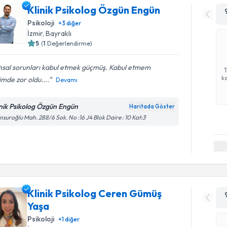
Klinik Psikolog Özgün Engün
Psikoloji
+
3
diğer
İzmir
, Bayraklı
5
(
1
Değerlendirme)
hsal sorunları kabul etmek güçmüş. Kabul etmem
ka
mde zor oldu....
Devamı
inik Psikolog Özgün Engün
Haritada Göster
suroğlu Mah. 288/6 Sok. No :16 J4 Blok Daire : 10 Kat:3
Klinik Psikolog Ceren Gümüş
Yaşa
Psikoloji
+
1
diğer