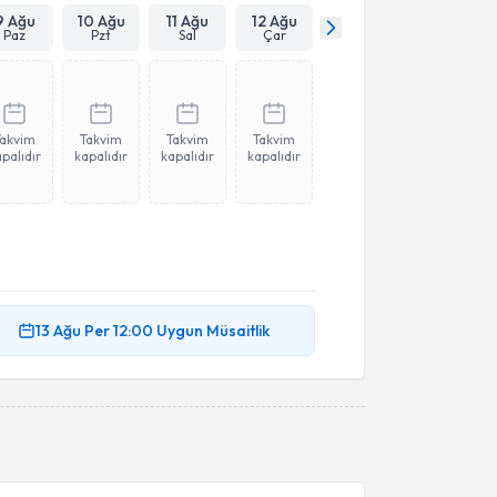
9 Ağu
10 Ağu
11 Ağu
12 Ağu
Paz
Pzt
Sal
Çar
Takvim
Takvim
Takvim
Takvim
palıdır
kapalıdır
kapalıdır
kapalıdır
13 Ağu
Per
12:00
Uygun Müsaitlik