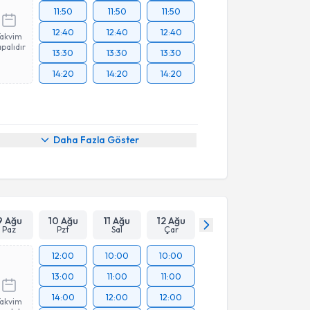
11:50
11:50
11:50
12:40
12:40
12:40
Takvim
palıdır
13:30
13:30
13:30
14:20
14:20
14:20
Daha Fazla Göster
9 Ağu
10 Ağu
11 Ağu
12 Ağu
Paz
Pzt
Sal
Çar
12:00
10:00
10:00
13:00
11:00
11:00
14:00
12:00
12:00
Takvim