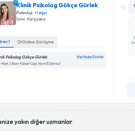
Klinik Psikolog Gökçe Gürlek
Psikoloji
+
1
diğer
İzmir
, Karşıyaka
dres
1
Online Görüşme
ka
inik Psikolog Gökçe Gürlek
Haritada Göster
ı Mah. Okan Yüksel Cad. No:43 Daire:2
enize yakın diğer uzmanlar