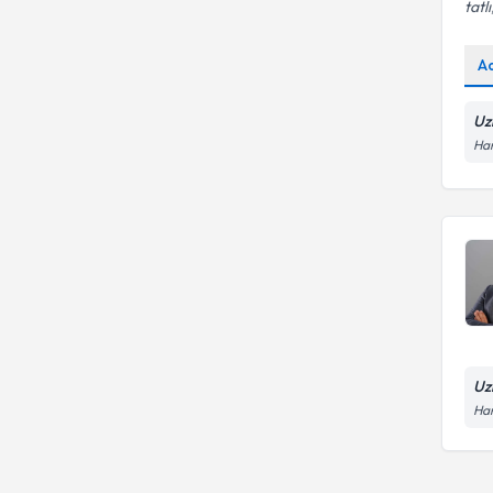
tatl
A
Uz
Ham
Uz
Ham