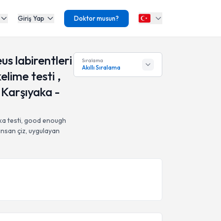
Giriş Yap
Doktor musun?
s labirentleri
Sıralama
Akıllı Sıralama
elime testi ,
, Karşıyaka -
eka testi, good enough
 insan çiz,
uygulayan