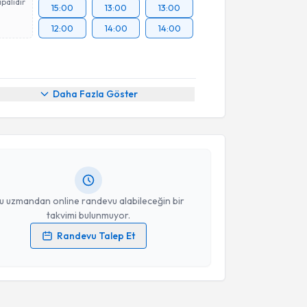
palıdır
15:00
13:00
13:00
12:00
14:00
14:00
akvimi Talebi
Daha Fazla Göster
kolog Barış Yılmaz
için randevu takvimi talebi
Size bu uzmandan randevu almanız için bir takvim
ında e-posta ile bilgilendireceğiz.
resiniz
u uzmandan online randevu alabileceğin bir
takvimi bulunmuyor.
Randevu Talep Et
 verilerimin işlenmesine ilişkin
Aydınlatma Metni
'ni
 ve kişisel verilerimin belirtilen kapsamda
esini kabul ediyorum.