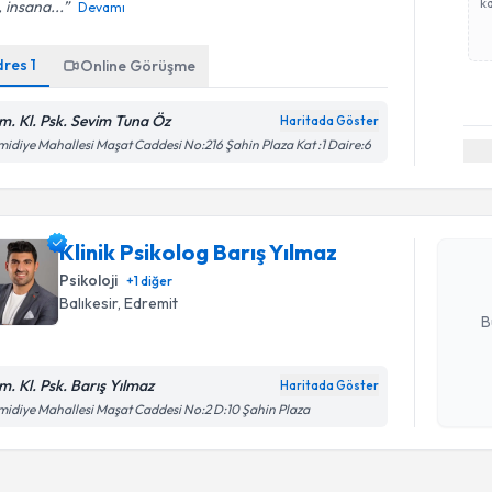
ka
ı, insana...
Devamı
dres
1
Online Görüşme
m. Kl. Psk. Sevim Tuna Öz
Haritada Göster
Randevu T
idiye Mahallesi Maşat Caddesi No:216 Şahin Plaza Kat :1 Daire:6
Klinik Psi
oluşturun. 
Klinik Psikolog Barış Yılmaz
hazırlandığ
Psikoloji
+
1
diğer
E-posta Ad
Balıkesir
, Edremit
B
m. Kl. Psk. Barış Yılmaz
Haritada Göster
Kişisel
idiye Mahallesi Maşat Caddesi No:2 D:10 Şahin Plaza
okudum
işlenm