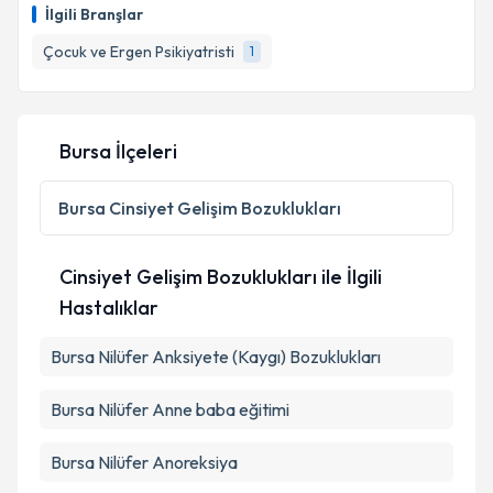
İlgili Branşlar
E-posta Adresiniz
Çocuk ve Ergen Psikiyatristi
1
Kişisel verilerimin işlenmesine ilişkin
Aydınlatma
Bursa İlçeleri
Metni
'ni okudum ve kişisel verilerimin belirtilen
kapsamda işlenmesini kabul ediyorum.
Bursa
Cinsiyet Gelişim Bozuklukları
Takvim Talebini Gönder
Cinsiyet Gelişim Bozuklukları ile İlgili
Hastalıklar
Bursa Nilüfer Anksiyete (Kaygı) Bozuklukları
Bursa Nilüfer Anne baba eğitimi
Bursa Nilüfer Anoreksiya