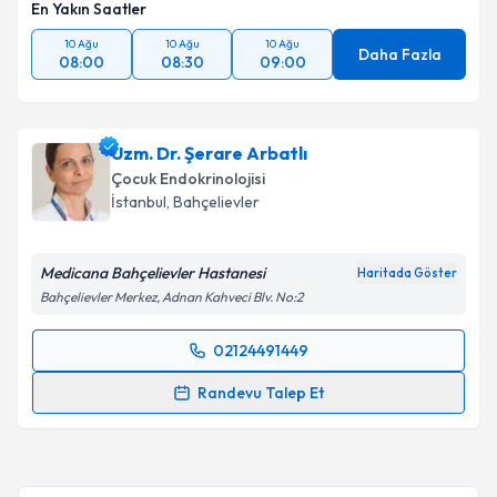
En Yakın Saatler
10 Ağu
10 Ağu
10 Ağu
Daha Fazla
08:00
08:30
09:00
Uzm. Dr. Şerare Arbatlı
Çocuk Endokrinolojisi
İstanbul
, Bahçelievler
Medicana Bahçelievler Hastanesi
Haritada Göster
Bahçelievler Merkez, Adnan Kahveci Blv. No:2
02124491449
Randevu Takvimi Talebi
Randevu Talep Et
Uzm. Dr. Şerare Arbatlı
için randevu takvimi talebi
oluşturun. Size bu uzmandan randevu almanız için bir
takvim hazırlandığında e-posta ile bilgilendireceğiz.