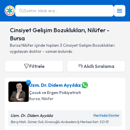
Doktor, klinik ara...
Cinsiyet Gelişim Bozuklukları, Nilüfer -
Bursa
Bursa
Nilüfer
içinde toplam
3
Cinsiyet Gelişim Bozuklukları
uygulayan doktor - uzman bulundu
Filtrele
Akıllı Sıralama
Uzm. Dr. Didem Ayyıldız
Çocuk ve Ergen Psikiyatristi
Bursa
, Nilüfer
Uzm. Dr. Didem Ayyıldız
Haritada Göster
Barış Mah. Sümer Sok.Sinanoğlu Acıbadem İş Merkezi Kat : 5 D:15