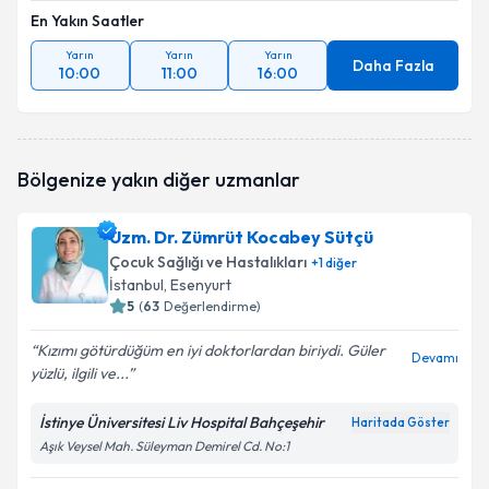
En Yakın Saatler
Yarın
Yarın
Yarın
Daha Fazla
10:00
11:00
16:00
Bölgenize yakın diğer uzmanlar
Uzm. Dr. Zümrüt Kocabey Sütçü
Çocuk Sağlığı ve Hastalıkları
+
1
diğer
İstanbul
, Esenyurt
5
(
63
Değerlendirme)
Kızımı götürdüğüm en iyi doktorlardan biriydi. Güler
Devamı
yüzlü, ilgili ve...
İstinye Üniversitesi Liv Hospital Bahçeşehir
Haritada Göster
Aşık Veysel Mah. Süleyman Demirel Cd. No:1