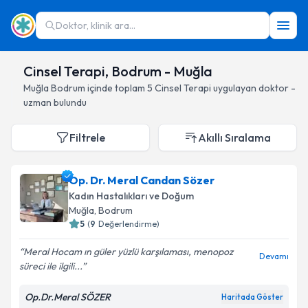
Doktor, klinik ara...
Cinsel Terapi, Bodrum - Muğla
Muğla
Bodrum
içinde toplam
5
Cinsel Terapi
uygulayan doktor -
uzman bulundu
Filtrele
Akıllı Sıralama
Op. Dr. Meral Candan Sözer
Kadın Hastalıkları ve Doğum
Muğla
, Bodrum
5
(
9
Değerlendirme)
Meral Hocam ın güler yüzlü karşılaması, menopoz
Devamı
süreci ile ilgili...
Op.Dr.Meral SÖZER
Haritada Göster