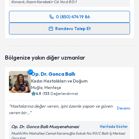
Konacık, Kazım Karabekir Cd. No:6 B D:1
0 (850) 474 19 86
Randevu Takvimi Talebi
Randevu Talep Et
Op. Dr. Meral Candan Sözer
için randevu takvimi
talebi oluşturun. Size bu uzmandan randevu almanız
için bir takvim hazırlandığında e-posta ile
Bölgenize yakın diğer uzmanlar
bilgilendireceğiz.
E-posta Adresiniz
Op. Dr. Gonca Ballı
Kadın Hastalıkları ve Doğum
Muğla
, Menteşe
4.9
(
133
Değerlendirme)
Kişisel verilerimin işlenmesine ilişkin
Aydınlatma
Hastalarına değer veren, işini özenle yapan ve güven
Metni
'ni okudum ve kişisel verilerimin belirtilen
Devamı
veren bir...
kapsamda işlenmesini kabul ediyorum.
Op. Dr. Gonca Ballı Muayenehanesi
Haritada Göster
Takvim Talebini Gönder
Muslihittin Mahallesi Cemal Karamuğla Sokak No:90/C Ballı İş Merkezi
Giriş Kat