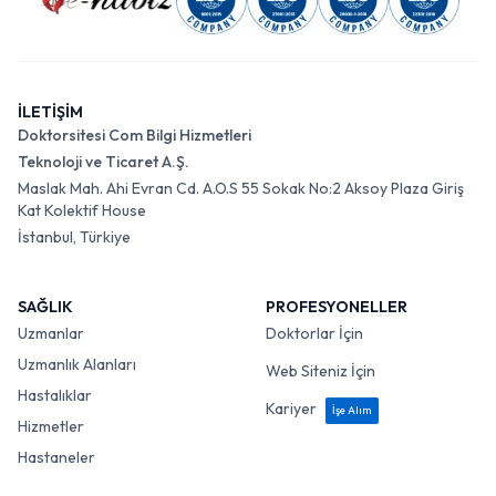
İLETİŞİM
Doktorsitesi Com Bilgi Hizmetleri
Teknoloji ve Ticaret A.Ş.
Maslak Mah. Ahi Evran Cd. A.O.S 55 Sokak No:2 Aksoy Plaza Giriş
Kat Kolektif House
İstanbul, Türkiye
SAĞLIK
PROFESYONELLER
Uzmanlar
Doktorlar İçin
Uzmanlık Alanları
Web Siteniz İçin
Hastalıklar
Kariyer
İşe Alım
Hizmetler
Hastaneler