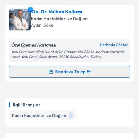
Op. Dr. Volkan Kolbaşı
Kadın Hastalıkları ve Doğum
Aydın
, Söke
Özel Egemed Hastanesı
Haritada Göster
Yeni Cami Mahallesi Nihat Aşkın Caddesi No 7 Söke-bodrum Karayolu
Üzeri, Yeni Cami, Söke Aydın, 09230 Söke/Aydın, Turkey
Randevu Talep Et
Randevu Takvimi Talebi
Op. Dr. Volkan Kolbaşı
için randevu takvimi talebi
oluşturun. Size bu uzmandan randevu almanız için bir
İlgili Branşlar
takvim hazırlandığında e-posta ile bilgilendireceğiz.
Kadın Hastalıkları ve Doğum
1
E-posta Adresiniz