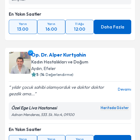
En Yakın Saatler
Yarın
Yarın
11 Ağu
Daha Fazla
13:00
16:00
12:00
Op. Dr. Alper Kurtşahin
Kadın Hastalıkları ve Doğum
Aydın
, Efeler
5
(
14
Değerlendirme)
yıldır çocuk sahibi olamıyorduk ve doktor doktor
Devamı
gezdik ama...
Özel Ege Liva Hastanesi
Haritada Göster
Adnan Menderes, 533. Sk. No:4, 09100
En Yakın Saatler
Yarın
Yarın
Yarın