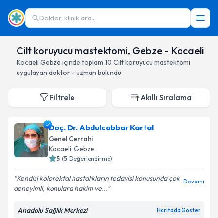
Doktor, klinik ara...
Cilt koruyucu mastektomi, Gebze - Kocaeli
Kocaeli
Gebze
içinde toplam
10
Cilt koruyucu mastektomi
uygulayan doktor - uzman bulundu
Filtrele
Akıllı Sıralama
Doç. Dr. Abdulcabbar Kartal
Genel Cerrahi
Kocaeli
, Gebze
5
(
5
Değerlendirme)
Kendisi kolorektal hastalıkların tedavisi konusunda çok
Devamı
deneyimli, konulara hakim ve...
Anadolu Sağlık Merkezi
Haritada Göster