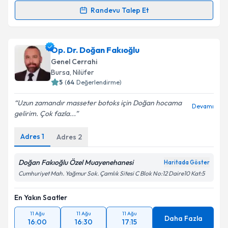
Randevu Talep Et
Randevu Takvimi Talebi
Takvim Talebini Gönder
Prof. Dr. Ömer Günal
için randevu takvimi talebi
Op. Dr. Doğan Fakıoğlu
oluşturun. Size bu uzmandan randevu almanız için bir
Genel Cerrahi
takvim hazırlandığında e-posta ile bilgilendireceğiz.
Bursa
, Nilüfer
5
(
64
Değerlendirme)
E-posta Adresiniz
Uzun zamandır masseter botoks için Doğan hocama
Devamı
gelirim. Çok fazla...
Adres
1
Adres
2
Kişisel verilerimin işlenmesine ilişkin
Aydınlatma
Metni
'ni okudum ve kişisel verilerimin belirtilen
kapsamda işlenmesini kabul ediyorum.
Doğan Fakıoğlu Özel Muayenehanesi
Haritada Göster
Cumhuriyet Mah. Yağmur Sok. Çamlık Sitesi C Blok No:12 Daire10 Kat:5
Takvim Talebini Gönder
En Yakın Saatler
11 Ağu
11 Ağu
11 Ağu
Daha Fazla
16:00
16:30
17:15