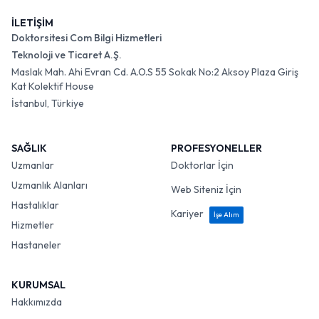
İLETİŞİM
Doktorsitesi Com Bilgi Hizmetleri
Teknoloji ve Ticaret A.Ş.
Maslak Mah. Ahi Evran Cd. A.O.S 55 Sokak No:2 Aksoy Plaza Giriş
Kat Kolektif House
İstanbul, Türkiye
SAĞLIK
PROFESYONELLER
Uzmanlar
Doktorlar İçin
Uzmanlık Alanları
Web Siteniz İçin
Hastalıklar
Kariyer
İşe Alım
Hizmetler
Hastaneler
KURUMSAL
Hakkımızda