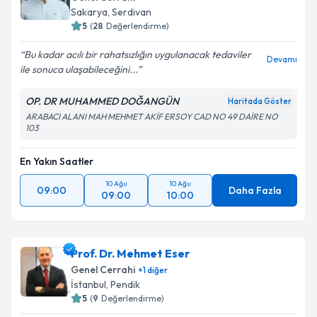
E-posta Adresiniz
Sakarya
, Serdivan
5
(
28
Değerlendirme)
Bu kadar acılı bir rahatsızlığın uygulanacak tedaviler
Devamı
ile sonuca ulaşabileceğini...
Kişisel verilerimin işlenmesine ilişkin
Aydınlatma
Metni
'ni okudum ve kişisel verilerimin belirtilen
OP. DR MUHAMMED DOĞANGÜN
Haritada Göster
kapsamda işlenmesini kabul ediyorum.
ARABACI ALANI MAH MEHMET AKİF ERSOY CAD NO 49 DAİRE NO
103
Takvim Talebini Gönder
En Yakın Saatler
10 Ağu
10 Ağu
09:00
Daha Fazla
09:00
10:00
Prof. Dr. Mehmet Eser
Genel Cerrahi
+
1
diğer
İstanbul
, Pendik
5
(
9
Değerlendirme)