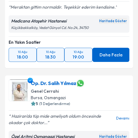
Meraktan gittim normaldir. Teşekkür ederim kendisine.
Medicana Ataşehir Hastanesi
Haritada Göster
Küçükbakkalköy, Vedat Günyol Cd. No:24, 34750
En Yakın Saatler
10 Ağu
10 Ağu
10 Ağu
Daha Fazla
18:00
18:30
19:00
Op. Dr. Salih Yılmaz
Genel Cerrahi
Bursa
, Osmangazi
5
(
1
Değerlendirme)
Haziran'da tüp mide ameliyatı oldum öncesinde
Devamı
okadar çok doktor...
Özel Aritmi Osmangazi Hastanesi
Haritada Göster