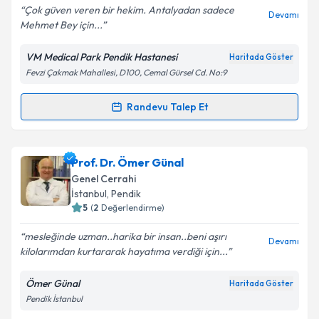
Çok güven veren bir hekim. Antalyadan sadece
Devamı
Mehmet Bey için...
VM Medical Park Pendik Hastanesi
Haritada Göster
Fevzi Çakmak Mahallesi, D100, Cemal Gürsel Cd. No:9
Randevu Talep Et
Randevu Takvimi Talebi
Prof. Dr. Mehmet Eser
için randevu takvimi talebi
Prof. Dr. Ömer Günal
oluşturun. Size bu uzmandan randevu almanız için bir
Genel Cerrahi
takvim hazırlandığında e-posta ile bilgilendireceğiz.
İstanbul
, Pendik
5
(
2
Değerlendirme)
E-posta Adresiniz
mesleğinde uzman..harika bir insan..beni aşırı
Devamı
kilolarımdan kurtararak hayatıma verdiği için...
Ömer Günal
Haritada Göster
Kişisel verilerimin işlenmesine ilişkin
Aydınlatma
Pendik İstanbul
Metni
'ni okudum ve kişisel verilerimin belirtilen
kapsamda işlenmesini kabul ediyorum.