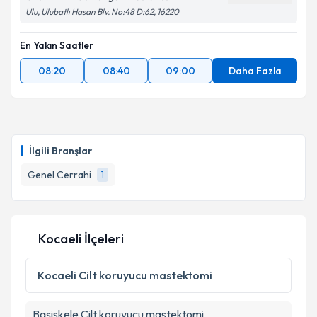
Ulu, Ulubatlı Hasan Blv. No:48 D:62, 16220
En Yakın Saatler
08:20
08:40
09:00
Daha Fazla
İlgili Branşlar
Genel Cerrahi
1
Kocaeli İlçeleri
Kocaeli
Cilt koruyucu mastektomi
Başiskele
Cilt koruyucu mastektomi