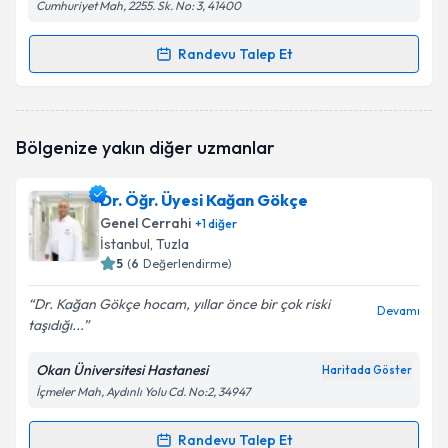
Cumhuriyet Mah, 2255. Sk. No: 3, 41400
Randevu Talep Et
Randevu Takvimi Talebi
Doç. Dr. Abdulcabbar Kartal
için randevu takvimi
Bölgenize yakın diğer uzmanlar
talebi oluşturun. Size bu uzmandan randevu almanız
için bir takvim hazırlandığında e-posta ile
bilgilendireceğiz.
Dr. Öğr. Üyesi Kağan Gökçe
Genel Cerrahi
+
1
diğer
E-posta Adresiniz
İstanbul
, Tuzla
5
(
6
Değerlendirme)
Dr. Kağan Gökçe hocam, yıllar önce bir çok riski
Devamı
taşıdığı...
Kişisel verilerimin işlenmesine ilişkin
Aydınlatma
Metni
'ni okudum ve kişisel verilerimin belirtilen
kapsamda işlenmesini kabul ediyorum.
Okan Üniversitesi Hastanesi
Haritada Göster
İçmeler Mah, Aydınlı Yolu Cd. No:2, 34947
Takvim Talebini Gönder
Randevu Talep Et