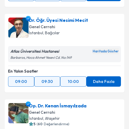
Dr. Öğr. Üyesi Nesimi Mecit
Genel Cerrahi
İstanbul
, Bağcılar
Atlas Üniversitesi Hastanesi
Haritada Göster
Barbaros, Hoca Ahmet Yesevi Cd. No:149
En Yakın Saatler
09:00
09:30
10:00
Daha Fazla
Op. Dr. Kenan İsmayılzada
Genel Cerrahi
İstanbul
, Ataşehir
5
(
60
Değerlendirme)