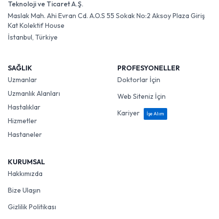
Teknoloji ve Ticaret A.Ş.
Maslak Mah. Ahi Evran Cd. A.O.S 55 Sokak No:2 Aksoy Plaza Giriş
Kat Kolektif House
İstanbul, Türkiye
SAĞLIK
PROFESYONELLER
Uzmanlar
Doktorlar İçin
Uzmanlık Alanları
Web Siteniz İçin
Hastalıklar
Kariyer
İşe Alım
Hizmetler
Hastaneler
KURUMSAL
Hakkımızda
Bize Ulaşın
Gizlilik Politikası