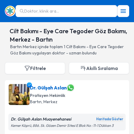
Doktor, klinik ara...
Cilt Bakımı - Eye Care Tegoder Göz Bakımı,
Merkez - Bartın
Bartın
Merkez
içinde toplam
1
Cilt Bakımı - Eye Care Tegoder
Göz Bakımı
uygulayan doktor - uzman bulundu
Filtrele
Akıllı Sıralama
Dr. Gülşah Aslan
Pratisyen Hekimlik
Bartın
, Merkez
Dr. Gülşah Aslan Muayenehanesi
Haritada Göster
Kemer Köprü, 886. Sk. Gözen Demir Sitesi E Blok No : 11-1 Dükkan 3