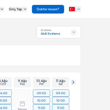
Giriş Yap
Doktor musun?
Sıralama
Akıllı Sıralama
8 Ağu
9 Ağu
10 Ağu
11 Ağu
Cmt
Paz
Pzt
Sal
14:00
09:00
09:00
15:00
10:00
10:00
16:00
11:00
11:00
Takvim