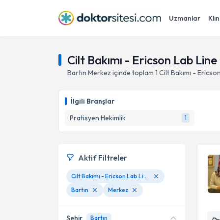
Uzmanlar
Klin
Cilt Bakımı - Ericson Lab Line
Bartın
Merkez
içinde toplam
1
Cilt Bakımı - Ericso
İlgili Branşlar
Pratisyen Hekimlik
1
Aktif Filtreler
Cilt Bakımı - Ericson Lab Line Correction [ BTX - HA ]
Bartın
Merkez
Şehir
Bartın