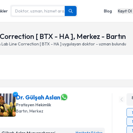
ikler
Blog
Kayıt Ol
 Correction [ BTX - HA ], Merkez - Bartın
n Lab Line Correction [ BTX - HA ]
uygulayan doktor - uzman bulundu
Dr. Gülşah Aslan
Pratisyen Hekimlik
Bartın
, Merkez