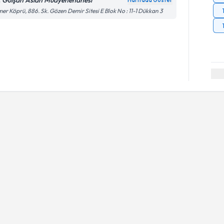
. Gülşah Aslan Muayenehanesi
Haritada Göster
er Köprü, 886. Sk. Gözen Demir Sitesi E Blok No : 11-1 Dükkan 3