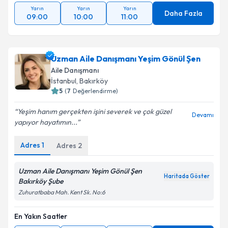
Yarın
Yarın
Yarın
Daha Fazla
09:00
10:00
11:00
Uzman Aile Danışmanı Yeşim Gönül Şen
Aile Danışmanı
İstanbul
, Bakırköy
5
(
7
Değerlendirme)
Yeşim hanım gerçekten işini severek ve çok güzel
Devamı
yapıyor hayatımın...
Adres
1
Adres
2
Uzman Aile Danışmanı Yeşim Gönül Şen
Haritada Göster
Bakırköy Şube
Zuhuratbaba Mah. Kent Sk. No:6
En Yakın Saatler