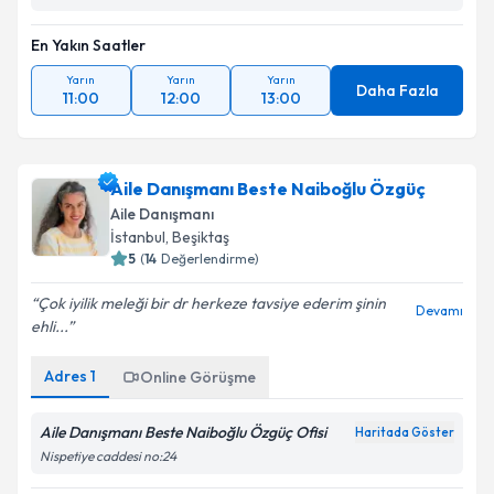
En Yakın Saatler
Yarın
Yarın
Yarın
Daha Fazla
11:00
12:00
13:00
Aile Danışmanı Beste Naiboğlu Özgüç
Aile Danışmanı
İstanbul
, Beşiktaş
5
(
14
Değerlendirme)
Çok iyilik meleği bir dr herkeze tavsiye ederim şinin
Devamı
ehli...
Adres
1
Online Görüşme
Aile Danışmanı Beste Naiboğlu Özgüç Ofisi
Haritada Göster
Nispetiye caddesi no:24