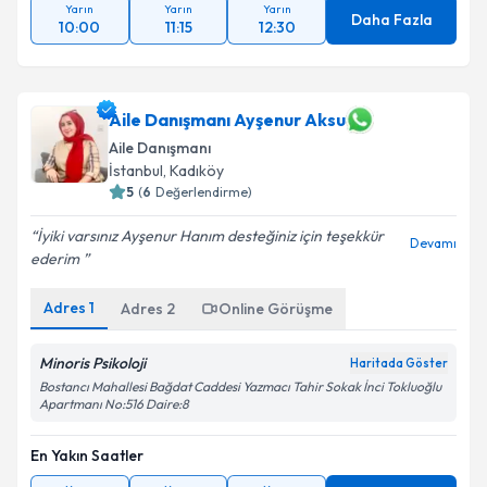
Yarın
Yarın
Yarın
Daha Fazla
10:00
11:15
12:30
Aile Danışmanı Ayşenur Aksu
Aile Danışmanı
İstanbul
, Kadıköy
5
(
6
Değerlendirme)
İyiki varsınız Ayşenur Hanım desteğiniz için teşekkür
Devamı
ederim ️
Adres
1
Adres
2
Online Görüşme
Minoris Psikoloji
Haritada Göster
Bostancı Mahallesi Bağdat Caddesi Yazmacı Tahir Sokak İnci Tokluoğlu
Apartmanı No:516 Daire:8
En Yakın Saatler