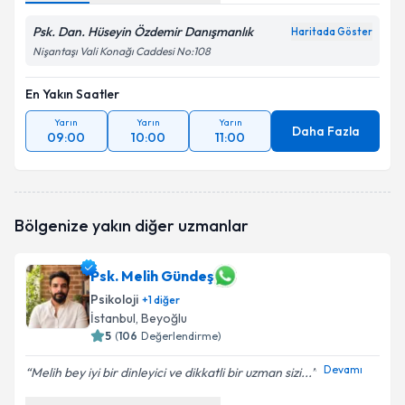
Psk. Dan. Hüseyin Özdemir Danışmanlık
Haritada Göster
Nişantaşı Vali Konağı Caddesi No:108
En Yakın Saatler
Yarın
Yarın
Yarın
Daha Fazla
09:00
10:00
11:00
Bölgenize yakın diğer uzmanlar
Psk. Melih Gündeş
Psikoloji
+
1
diğer
İstanbul
, Beyoğlu
5
(
106
Değerlendirme)
Devamı
Melih bey iyi bir dinleyici ve dikkatli bir uzman sizi...