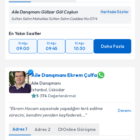
Aile Danışmanı Gülizar Göl Coşkun
Haritada Göster
Sultan Selim Mahallesi Sultan Selim Caddesi No:57/4
En Yakın Saatler
10 Ağu
10 Ağu
10 Ağu
Daha Fazla
09:00
09:45
10:30
Aile Danışmanı Ekrem Çulfa
Aile Danışmanı
İstanbul
, Üsküdar
5
(
174
Değerlendirme)
Ekrem Hocam sayesinde yaşadığım terk edilme
Devamı
sürecini, kendimi yeniden keşfederek...
Adres
1
Adres
2
Online Görüşme