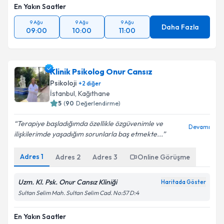
En Yakın Saatler
9 Ağu
9 Ağu
9 Ağu
Daha Fazla
09:00
10:00
11:00
Klinik Psikolog Onur Cansız
Psikoloji
+
2
diğer
İstanbul
, Kağıthane
5
(
90
Değerlendirme)
Terapiye başladığımda özellikle özgüvenimle ve
Devamı
ilişkilerimde yaşadığım sorunlarla baş etmekte...
Adres
1
Adres
2
Adres
3
Online Görüşme
Uzm. Kl. Psk. Onur Cansız Kliniği
Haritada Göster
Sultan Selim Mah. Sultan Selim Cad. No:57 D:4
En Yakın Saatler