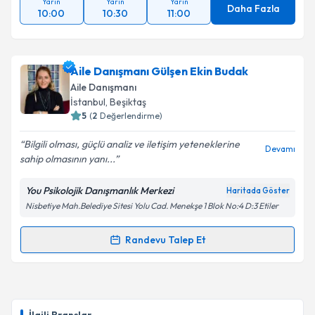
Yarın
Yarın
Yarın
Daha Fazla
10:00
10:30
11:00
Aile Danışmanı Gülşen Ekin Budak
Aile Danışmanı
İstanbul
, Beşiktaş
5
(
2
Değerlendirme)
Bilgili olması, güçlü analiz ve iletişim yeteneklerine
Devamı
sahip olmasının yanı...
You Psikolojik Danışmanlık Merkezi
Haritada Göster
Nisbetiye Mah.Belediye Sitesi Yolu Cad. Menekşe 1 Blok No:4 D:3 Etiler
Randevu Talep Et
Randevu Takvimi Talebi
Aile Danışmanı Gülşen Ekin Budak
için randevu
takvimi talebi oluşturun. Size bu uzmandan randevu