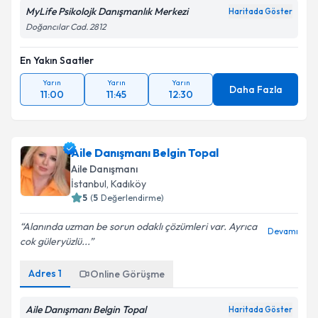
MyLife Psikolojk Danışmanlık Merkezi
Haritada Göster
Doğancılar Cad. 2812
En Yakın Saatler
Yarın
Yarın
Yarın
Daha Fazla
11:00
11:45
12:30
Aile Danışmanı Belgin Topal
Aile Danışmanı
İstanbul
, Kadıköy
5
(
5
Değerlendirme)
Alanında uzman be sorun odaklı çözümleri var. Ayrıca
Devamı
cok güleryüzlü...
Adres
1
Online Görüşme
Aile Danışmanı Belgin Topal
Haritada Göster