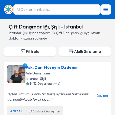
Doktor, klinik ara...
Çift Danışmanlığı, Şişli - İstanbul
İstanbul
Şişli
içinde toplam
10
Çift Danışmanlığı
uygulayan
doktor - uzman bulundu
Filtrele
Akıllı Sıralama
Psk. Dan. Hüseyin Özdemir
Aile Danışmanı
İstanbul
, Şişli
5
(
12
Değerlendirme)
İçten ,samimi ,Farklı bir bakış açısından bakmamız
Devamı
gerektiğini belirterek bize...
Adres
1
Online Görüşme