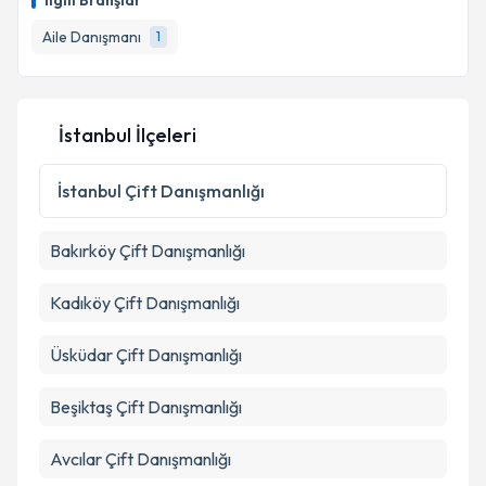
İlgili Branşlar
almanız için bir takvim hazırlandığında e-posta ile
bilgilendireceğiz.
Aile Danışmanı
1
E-posta Adresiniz
İstanbul İlçeleri
Kişisel verilerimin işlenmesine ilişkin
Aydınlatma
İstanbul
Çift Danışmanlığı
Metni
'ni okudum ve kişisel verilerimin belirtilen
kapsamda işlenmesini kabul ediyorum.
Bakırköy
Çift Danışmanlığı
Takvim Talebini Gönder
Kadıköy
Çift Danışmanlığı
Üsküdar
Çift Danışmanlığı
Beşiktaş
Çift Danışmanlığı
Avcılar
Çift Danışmanlığı