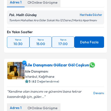
Adres
1
Online Görüşme
Psk. Melih Gündeş
Haritada Göster
Tomtom Mahallesi Ara Güler Sokak No:12 Daire:2 Markiz Apartmanı
En Yakın Saatler
Yarın
Yarın
Yarın
Daha Fazla
10:30
15:00
17:00
Aile Danışmanı Gülizar Göl Coşkun
Aile Danışmanı
İstanbul
, Kağıthane
5
(
62
Değerlendirme)
Kendime olan inancımı ve güvenimi bana tekrar
Devamı
kazandırdığı için, güler...
Adres
1
Online Görüşme