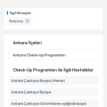
talebi oluşturun. Size bu uzmandan randevu almanız
için bir takvim hazırlandığında e-posta ile
bilgilendireceğiz.
İlgili Branşlar
E-posta Adresiniz
Radyoloji
2
Ankara İlçeleri
Kişisel verilerimin işlenmesine ilişkin
Aydınlatma
Metni
'ni okudum ve kişisel verilerimin belirtilen
kapsamda işlenmesini kabul ediyorum.
Ankara
Check-Up Programları
Takvim Talebini Gönder
Check-Up Programları ile İlgili Hastalıklar
Ankara Çankaya Biyopsi (Meme)
Ankara Çankaya Biyopsi
Ankara Çankaya Görüntüleme eşliğinde biopsi