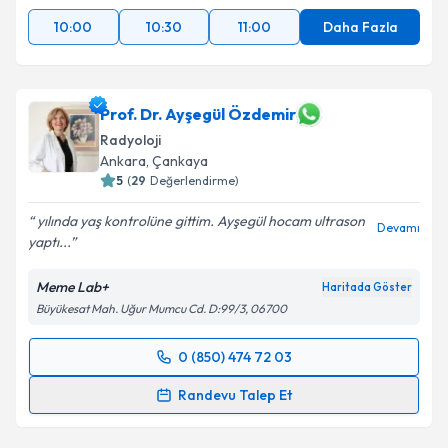
10:00
10:30
11:00
Daha Fazla
Prof. Dr. Ayşegül Özdemir
Radyoloji
Ankara
, Çankaya
5
(
29
Değerlendirme)
yılında yaş kontrolüne gittim. Ayşegül hocam ultrason
Devamı
yaptı...
Meme Lab+
Haritada Göster
Büyükesat Mah. Uğur Mumcu Cd. D:99/3, 06700
0 (850) 474 72 03
Randevu Takvimi Talebi
Randevu Talep Et
Prof. Dr. Ayşegül Özdemir
için randevu takvimi