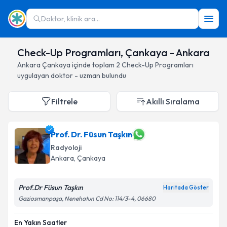
Doktor, klinik ara...
Check-Up Programları, Çankaya - Ankara
Ankara
Çankaya
içinde toplam
2
Check-Up Programları
uygulayan doktor - uzman bulundu
Filtrele
Akıllı Sıralama
Prof. Dr. Füsun Taşkın
Radyoloji
Ankara
, Çankaya
Prof.Dr Füsun Taşkın
Haritada Göster
Gaziosmanpaşa, Nenehatun Cd No: 114/3-4, 06680
En Yakın Saatler