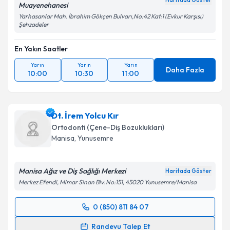
Haritada Göster
Muayenehanesi
Yarhasanlar Mah. İbrahim Gökçen Bulvarı,No:42 Kat:1 (Evkur Karşısı)
Şehzadeler
En Yakın Saatler
Yarın
Yarın
Yarın
Daha Fazla
10:00
10:30
11:00
Dt. İrem Yolcu Kır
Ortodonti (Çene-Diş Bozuklukları)
Manisa
, Yunusemre
Manisa Ağız ve Diş Sağlığı Merkezi
Haritada Göster
Merkez Efendi, Mimar Sinan Blv. No:151, 45020 Yunusemre/Manisa
0 (850) 811 84 07
Randevu Takvimi Talebi
Randevu Talep Et