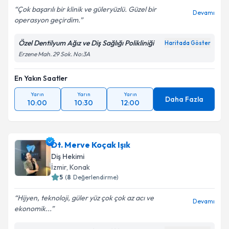
Çok başarılı bir klinik ve güleryüzlü. Güzel bir
Devamı
operasyon geçirdim.
Özel Dentilyum Ağız ve Diş Sağlığı Polikliniği
Haritada Göster
Erzene Mah. 29 Sok. No:3A
En Yakın Saatler
Yarın
Yarın
Yarın
Daha Fazla
10:00
10:30
12:00
Dt. Merve Koçak Işık
Diş Hekimi
İzmir
, Konak
5
(
8
Değerlendirme)
Hijyen, teknoloji, güler yüz çok çok az acı ve
Devamı
ekonomik...