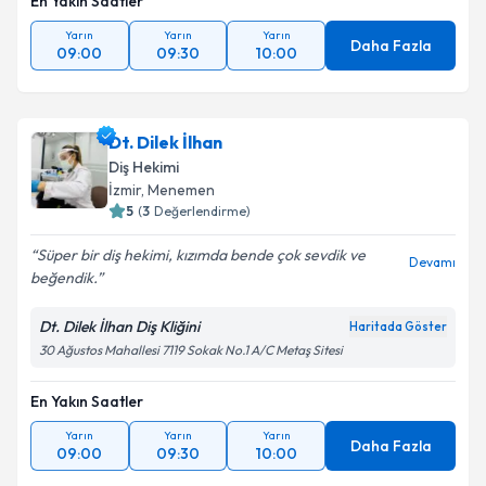
En Yakın Saatler
Yarın
Yarın
Yarın
Daha Fazla
09:00
09:30
10:00
Dt. Dilek İlhan
Diş Hekimi
İzmir
, Menemen
5
(
3
Değerlendirme)
Süper bir diş hekimi, kızımda bende çok sevdik ve
Devamı
beğendik.
Dt. Dilek İlhan Diş Kliğini
Haritada Göster
30 Ağustos Mahallesi 7119 Sokak No.1 A/C Metaş Sitesi
En Yakın Saatler
Yarın
Yarın
Yarın
Daha Fazla
09:00
09:30
10:00