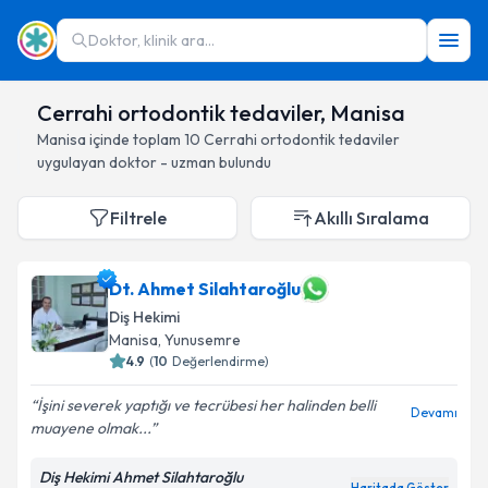
Doktor, klinik ara...
Cerrahi ortodontik tedaviler, Manisa
Manisa
içinde toplam
10
Cerrahi ortodontik tedaviler
uygulayan doktor - uzman bulundu
Filtrele
Akıllı Sıralama
Dt. Ahmet Silahtaroğlu
Diş Hekimi
Manisa
, Yunusemre
4.9
(
10
Değerlendirme)
İşini severek yaptığı ve tecrübesi her halinden belli
Devamı
muayene olmak...
Diş Hekimi Ahmet Silahtaroğlu