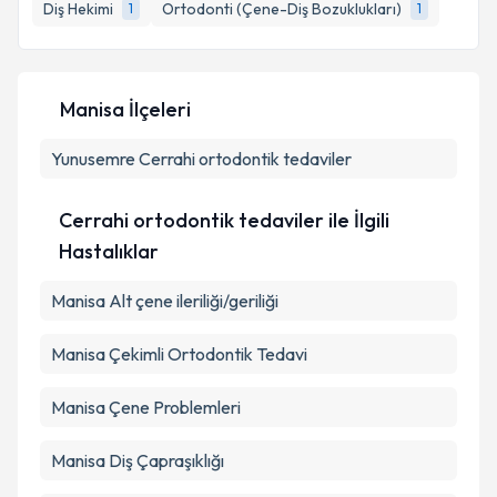
Diş Hekimi
Ortodonti (Çene-Diş Bozuklukları)
1
1
Kişisel verilerimin işlenmesine ilişkin
Aydınlatma
Manisa İlçeleri
Metni
'ni okudum ve kişisel verilerimin belirtilen
kapsamda işlenmesini kabul ediyorum.
Yunusemre
Cerrahi ortodontik tedaviler
Takvim Talebini Gönder
Cerrahi ortodontik tedaviler ile İlgili
Hastalıklar
Manisa Alt çene ileriliği/geriliği
Manisa Çekimli Ortodontik Tedavi
Manisa Çene Problemleri
Manisa Diş Çapraşıklığı