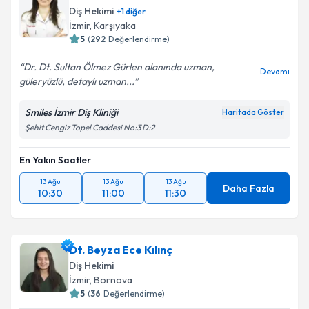
Diş Hekimi
+
1
diğer
İzmir
, Karşıyaka
5
(
292
Değerlendirme)
Dr. Dt. Sultan Ölmez Gürlen alanında uzman,
Devamı
güleryüzlü, detaylı uzman...
Smiles İzmir Diş Kliniği
Haritada Göster
Şehit Cengiz Topel Caddesi No:3 D:2
En Yakın Saatler
13 Ağu
13 Ağu
13 Ağu
Daha Fazla
10:30
11:00
11:30
Dt. Beyza Ece Kılınç
Diş Hekimi
İzmir
, Bornova
5
(
36
Değerlendirme)