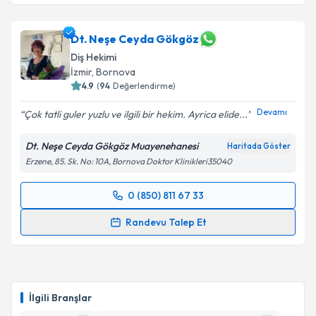
Dt. Neşe Ceyda Gökgöz
Diş Hekimi
İzmir
, Bornova
4.9
(
94
Değerlendirme)
Devamı
Çok tatli guler yuzlu ve ilgili bir hekim. Ayrica elide...
Dt. Neşe Ceyda Gökgöz Muayenehanesi
Haritada Göster
Erzene, 85. Sk. No: 10A, Bornova Doktor Klinikleri35040
0 (850) 811 67 33
Randevu Takvimi Talebi
Randevu Talep Et
Dt. Neşe Ceyda Gökgöz
için randevu takvimi talebi
oluşturun. Size bu uzmandan randevu almanız için bir
takvim hazırlandığında e-posta ile bilgilendireceğiz.
İlgili Branşlar
E-posta Adresiniz