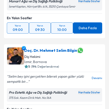
Monart Ağız ve Diş Sağlığı Polikliniği
Haritada Göster
İsmet Kaptan, Hürriyet Blv. 6/A, 35210 Çankaya/İzmir
En Yakın Saatler
Yarın
Yarın
Yarın
Daha Fazla
09:00
09:30
10:00
Doç. Dr. Mehmet Selim Bilgin
Diş Hekimi
İzmir
, Bornova
5
(
194
Değerlendirme)
Selim bey işini gerçekten bilerek yapan güler yüzlü
Devamı
sempatik bir...
Pro Estetik Ağız ve Diş Sağlığı Polikliniği
Haritada Göster
375 Sok. Kazım Dirik Mah. No:16A