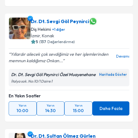
Dr. Dt. Sevgi Göl Peynirci
Diş Hekimi
+
1
diğer
İzmir
, Konak
5
(
137
Değerlendirme)
Yıllardır ailecek çok sevdiğimiz ve her işlemlerinden
Devamı
memnun kaldığımız Onkan...
Dr. Dt. Sevgi Göl Peynirci Özel Muayenehane
Haritada Göster
İtalya sok. No:10/1 Daire:1
En Yakın Saatler
Yarın
Yarın
Yarın
Daha Fazla
10:00
14:30
15:00
Dr. Dt. Sultan Ölmez Gürlen