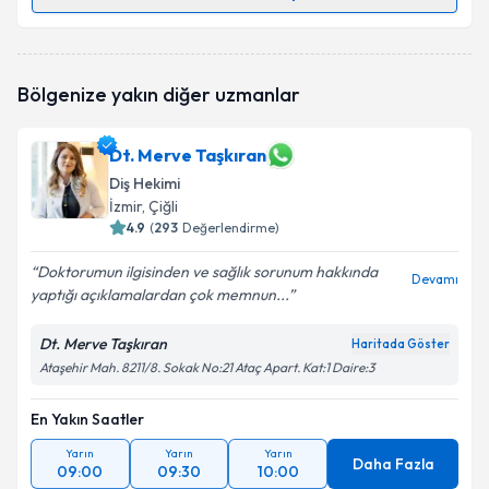
Dt. İrem Yolcu Kır
için randevu takvimi talebi
oluşturun. Size bu uzmandan randevu almanız için bir
takvim hazırlandığında e-posta ile bilgilendireceğiz.
Bölgenize yakın diğer uzmanlar
E-posta Adresiniz
Dt. Merve Taşkıran
Diş Hekimi
İzmir
, Çiğli
Kişisel verilerimin işlenmesine ilişkin
4.9
(
293
Değerlendirme)
Aydınlatma
Metni
'ni okudum ve kişisel verilerimin belirtilen
Doktorumun ilgisinden ve sağlık sorunum hakkında
kapsamda işlenmesini kabul ediyorum.
Devamı
yaptığı açıklamalardan çok memnun...
Takvim Talebini Gönder
Dt. Merve Taşkıran
Haritada Göster
Ataşehir Mah. 8211/8. Sokak No:21 Ataç Apart. Kat:1 Daire:3
En Yakın Saatler
Yarın
Yarın
Yarın
Daha Fazla
09:00
09:30
10:00