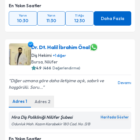
Takvim Talebini Gönder
En Yakın Saatler
Yarın
Yarın
11 Ağu
Daha Fazla
10:30
11:30
12:30
Dr. Dt. Halil İbrahim Önal
Diş Hekimi
+
1
diğer
Bursa
, Nilüfer
4.9
(
466
Değerlendirme)
Diğer uzmana göre daha iletişime açık, sabırlı ve
Devamı
hoşgörülü. Soru...
Adres
1
Adres
2
Hira Diş Polikliniği Nilüfer Şubesi
Haritada Göster
Odunluk Mah. Kazım Karabekir 180 Cad. No :3/B
En Yakın Saatler