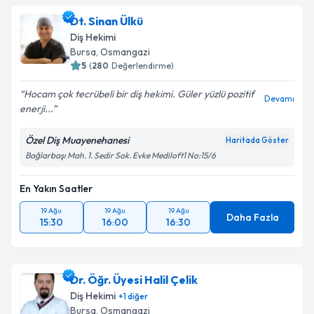
Dt. Sinan Ülkü
Diş Hekimi
Bursa
, Osmangazi
5
(
280
Değerlendirme)
Hocam çok tecrübeli bir diş hekimi. Güler yüzlü pozitif
Devamı
enerji...
Özel Diş Muayenehanesi
Haritada Göster
Bağlarbaşı Mah. 1. Sedir Sok. Evke Mediloft1 No:15/6
En Yakın Saatler
19 Ağu
19 Ağu
19 Ağu
Daha Fazla
15:30
16:00
16:30
Dr. Öğr. Üyesi Halil Çelik
Diş Hekimi
+
1
diğer
Bursa
, Osmangazi