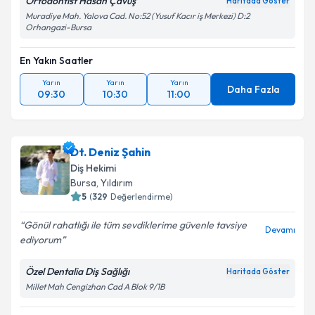
Ortodontist Hasan Çavuş
Haritada Göster
Muradiye Mah. Yalova Cad. No:52 (Yusuf Kacır iş Merkezi) D:2
Orhangazi-Bursa
En Yakın Saatler
Yarın
Yarın
Yarın
Daha Fazla
09:30
10:30
11:00
Dt. Deniz Şahin
Diş Hekimi
Bursa
, Yıldırım
5
(
329
Değerlendirme)
Gönül rahatlığı ile tüm sevdiklerime güvenle tavsiye
Devamı
ediyorum
Özel Dentalia Diş Sağlığı
Haritada Göster
Millet Mah Cengizhan Cad A Blok 9/1B