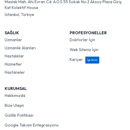
Maslak Mah. Ahi Evran Cd. A.O.S 55 Sokak No:2 Aksoy Plaza Giriş
Kat Kolektif House
İstanbul, Türkiye
SAĞLIK
PROFESYONELLER
Uzmanlar
Doktorlar İçin
Uzmanlık Alanları
Web Siteniz İçin
Hastalıklar
Kariyer
İşe Alım
Hizmetler
Hastaneler
KURUMSAL
Hakkımızda
Bize Ulaşın
Gizlilik Politikası
Google Takvim Entegrasyonu