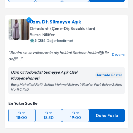
Uzm. Dt. Sümeyye Aşık
Ortodonti (Çene-Diş Bozuklukları)
Bursa
, Nilüfer
5
(
284
Değerlendirme)
Benim ve sevdiklerimin diş hekimi Sadece hekimliği ile
Devamı
değil...
Uzm Ortodondist Sümeyye Aşık Özel
Haritada Göster
Muayenehanesi
Barış Mahallesi Fatih Sultan Mehmet Bulvarı Yükselen Park Bulvar2 sitesi
No:11 Ofis:5
En Yakın Saatler
Yarın
Yarın
Yarın
Daha Fazla
18:00
18:30
19:00