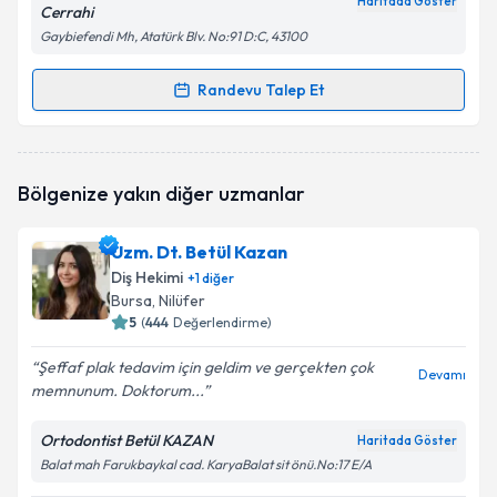
Haritada Göster
Cerrahi
Gaybiefendi Mh, Atatürk Blv. No:91 D:C, 43100
Randevu Talep Et
Randevu Takvimi Talebi
Uzm. Dr. Dt. Mustafa Taha Yaşar
için randevu
Bölgenize yakın diğer uzmanlar
takvimi talebi oluşturun. Size bu uzmandan randevu
almanız için bir takvim hazırlandığında e-posta ile
bilgilendireceğiz.
Uzm. Dt. Betül Kazan
Diş Hekimi
+
1
diğer
E-posta Adresiniz
Bursa
, Nilüfer
5
(
444
Değerlendirme)
Şeffaf plak tedavim için geldim ve gerçekten çok
Devamı
memnunum. Doktorum...
Kişisel verilerimin işlenmesine ilişkin
Aydınlatma
Metni
'ni okudum ve kişisel verilerimin belirtilen
kapsamda işlenmesini kabul ediyorum.
Ortodontist Betül KAZAN
Haritada Göster
Balat mah Farukbaykal cad. KaryaBalat sit önü.No:17 E/A