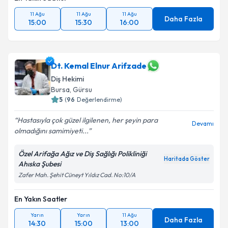
11 Ağu
11 Ağu
11 Ağu
Daha Fazla
15:00
15:30
16:00
Dt. Kemal Elnur Arifzade
Diş Hekimi
Bursa
, Gürsu
5
(
96
Değerlendirme)
Hastasıyla çok güzel ilgilenen, her şeyin para
Devamı
olmadığını samimiyeti...
Özel Arifağa Ağız ve Diş Sağlığı Polikliniği
Haritada Göster
Ahıska Şubesi
Zafer Mah. Şehit Cüneyt Yıldız Cad. No:10/A
En Yakın Saatler
Yarın
Yarın
11 Ağu
Daha Fazla
14:30
15:00
13:00