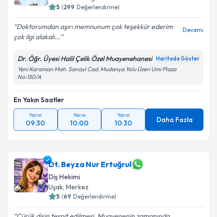
5
(
299
Değerlendirme)
Doktorumdan aşırı memnunum çok teşekkür ederim
Devamı
çok ilgi alakalı...
Dr. Öğr. Üyesi Halil Çelik Özel Muayenehanesi
Haritada Göster
Yeni Karaman Mah. Sanayi Cad. Mudanya Yolu Üzeri Umi Plaza
No:150/A
En Yakın Saatler
Yarın
Yarın
Yarın
Daha Fazla
09:30
10:00
10:30
Dt. Beyza Nur Ertuğrul
Diş Hekimi
Uşak
, Merkez
5
(
69
Değerlendirme)
Çürük dişin tespit edilmesi. Muayenenin zamanında