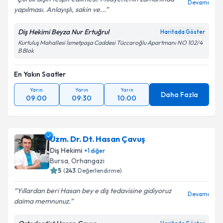
Devamı
yapılması. Anlayışlı, sakin ve...
Diş Hekimi Beyza Nur Ertuğrul
Haritada Göster
Kurtuluş Mahallesi İsmetpaşa Caddesi Tüccaroğlu Apartmanı NO 102/4
B Blok
En Yakın Saatler
Yarın
Yarın
Yarın
Daha Fazla
09:00
09:30
10:00
Uzm. Dr. Dt. Hasan Çavuş
Diş Hekimi
+
1
diğer
Bursa
, Orhangazi
5
(
243
Değerlendirme)
Yıllardan beri Hasan bey e diş tedavisine gidiyoruz
Devamı
daima memnunuz.