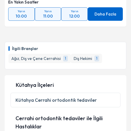
En Yakın Saatler
Yarın
Yarın
Yarın
Daha Fazla
10:00
11:00
12:00
İlgili Branşlar
Ağız, Diş ve Çene Cerrahisi
Diş Hekimi
1
1
Kütahya İlçeleri
Kütahya
Cerrahi ortodontik tedaviler
Cerrahi ortodontik tedaviler ile İlgili
Hastalıklar