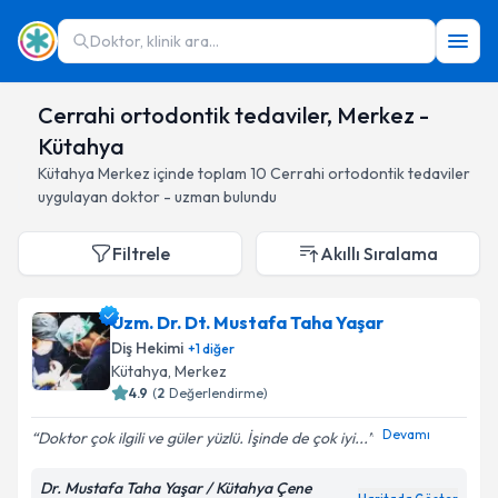
Doktor, klinik ara...
Cerrahi ortodontik tedaviler, Merkez -
Kütahya
Kütahya
Merkez
içinde toplam
10
Cerrahi ortodontik tedaviler
uygulayan doktor - uzman bulundu
Filtrele
Akıllı Sıralama
Uzm. Dr. Dt. Mustafa Taha Yaşar
Diş Hekimi
+
1
diğer
Kütahya
, Merkez
4.9
(
2
Değerlendirme)
Devamı
Doktor çok ilgili ve güler yüzlü. İşinde de çok iyi...
Dr. Mustafa Taha Yaşar / Kütahya Çene