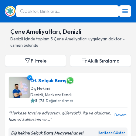
Doktor, klinik ara...
Çene Ameliyatları, Denizli
Denizli
içinde toplam
5
Çene Ameliyatları
uygulayan doktor -
uzman bulundu
Filtrele
Akıllı Sıralama
Dt. Selçuk Barış
Diş Hekimi
Denizli
, Merkezefendi
5
(
78
Değerlendirme)
Herkese tavsiye ediyorum, güleryüzlü, ilgi ve alakanın,
Devamı
hizmet kalitesinin ve...
Diş hekimi Selçuk Barış Muayenehanesi
Haritada Göster