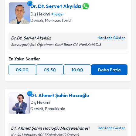
Dr. Dt. Servet Akyıldız
Diş Hekimi
+
1
diğer
Denizli
, Merkezefendi
Dr.Dt. Servet Akyıldız
Haritada Göster
Servergazi, Şht. Öğretmen Yusuf Batur Cd. No:5 Kat:1 D:3
En Yakın Saatler
09:00
09:30
10:00
Daha Fazla
Dt. Ahmet Şahin Hacıoğlu
Diş Hekimi
Denizli
, Pamukkale
Dt. Ahmet Şahin Hacıoğlu Muayenehanesi
Haritada Göster
Kınıklı Mahallesi 6027 Sokak No:19 Daire:4