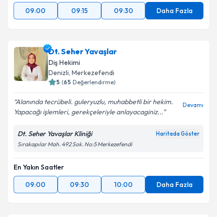
09:00
09:15
09:30
Daha Fazla
Dt. Seher Yavaşlar
Diş Hekimi
Denizli
, Merkezefendi
5
(
65
Değerlendirme)
Alanında tecrübeli. guleryuzlu, muhabbetli bir hekim.
Devamı
Yapacağı işlemleri, gerekçeleriyle anlayacaginiz...
Dt. Seher Yavaşlar Kliniği
Haritada Göster
Sırakapılar Mah. 492 Sok. No:5 Merkezefendi
En Yakın Saatler
09:00
09:30
10:00
Daha Fazla