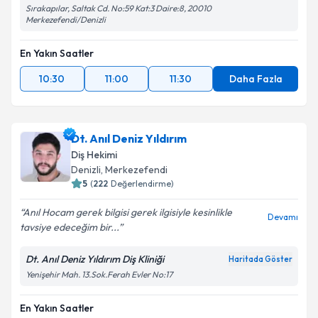
Sırakapılar, Saltak Cd. No:59 Kat:3 Daire:8, 20010
Merkezefendi/Denizli
En Yakın Saatler
10:30
11:00
11:30
Daha Fazla
Dt. Anıl Deniz Yıldırım
Diş Hekimi
Denizli
, Merkezefendi
5
(
222
Değerlendirme)
Anıl Hocam gerek bilgisi gerek ilgisiyle kesinlikle
Devamı
tavsiye edeceğim bir...
Dt. Anıl Deniz Yıldırım Diş Kliniği
Haritada Göster
Yenişehir Mah. 13.Sok.Ferah Evler No:17
En Yakın Saatler