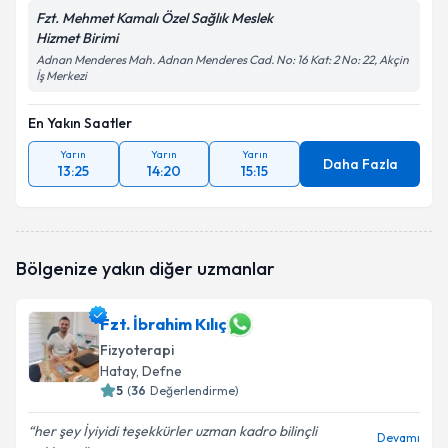
Fzt. Mehmet Kamalı Özel Sağlık Meslek
Hizmet Birimi
Adnan Menderes Mah. Adnan Menderes Cad. No: 16 Kat: 2 No: 22, Akçin
İş Merkezi
En Yakın Saatler
Yarın
Yarın
Yarın
Daha Fazla
13:25
14:20
15:15
Bölgenize yakın diğer uzmanlar
Fzt. İbrahim Kılıç
Fizyoterapi
Hatay
, Defne
5
(
36
Değerlendirme)
her şey İyiyidi teşekkürler uzman kadro bilinçli
Devamı