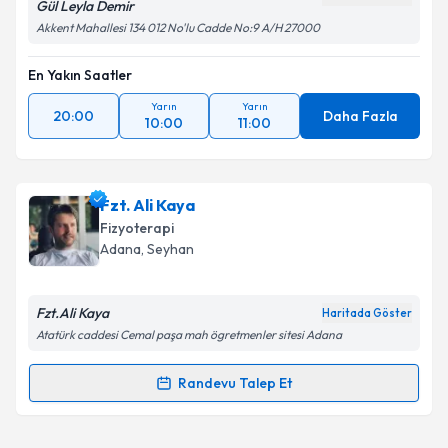
Gül Leyla Demir
Akkent Mahallesi 134 012 No'lu Cadde No:9 A/H 27000
En Yakın Saatler
Yarın
Yarın
20:00
Daha Fazla
10:00
11:00
Fzt. Ali Kaya
Fizyoterapi
Adana
, Seyhan
Fzt.Ali Kaya
Haritada Göster
Atatürk caddesi Cemal paşa mah ögretmenler sitesi Adana
Randevu Talep Et
Randevu Takvimi Talebi