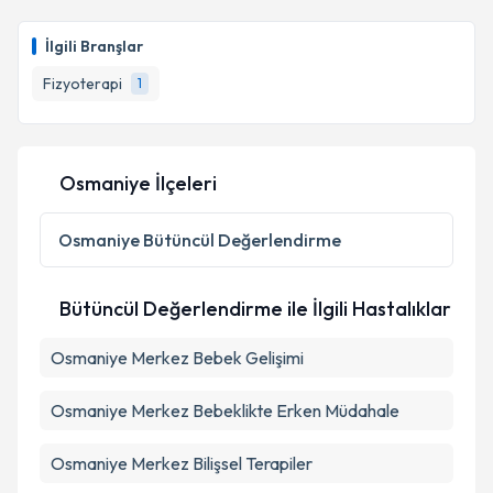
Fzt. Ali Kaya
için randevu takvimi talebi oluşturun.
Size bu uzmandan randevu almanız için bir takvim
İlgili Branşlar
hazırlandığında e-posta ile bilgilendireceğiz.
Fizyoterapi
1
E-posta Adresiniz
Osmaniye İlçeleri
Kişisel verilerimin işlenmesine ilişkin
Aydınlatma
Metni
'ni okudum ve kişisel verilerimin belirtilen
Osmaniye
Bütüncül Değerlendirme
kapsamda işlenmesini kabul ediyorum.
Bütüncül Değerlendirme ile İlgili Hastalıklar
Takvim Talebini Gönder
Osmaniye Merkez Bebek Gelişimi
Osmaniye Merkez Bebeklikte Erken Müdahale
Osmaniye Merkez Bilişsel Terapiler