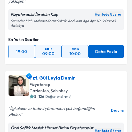
yaklaşım
Fizyoterapist İbrahim Kılıç
Haritada Göster
Sümerler Mah. Mehmet Koruz Sokak. Abdullah Ağa Apt. No:9 Daire:1
Antakya
En Yakın Saatler
Yarın
Yarın
19:00
Daha Fazla
09:00
10:00
Fzt. Gül Leyla Demir
Fizyoterapi
Gaziantep
, Şahinbey
5
(
126
Değerlendirme)
İlgi alaka ve tedavi yöntemleri çok beğendiğim
Devamı
yönleri
Özel Sağlık Meslek Hizmet Birimi Fizyoterapist
Haritada Göster