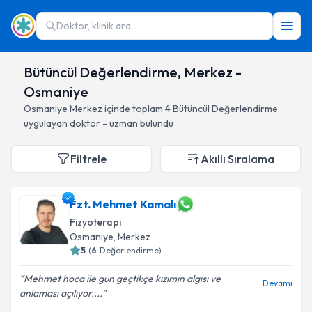
Doktor, klinik ara...
Bütüncül Değerlendirme, Merkez -
Osmaniye
Osmaniye
Merkez
içinde toplam
4
Bütüncül Değerlendirme
uygulayan doktor - uzman bulundu
Filtrele
Akıllı Sıralama
Fzt. Mehmet Kamalı
Fizyoterapi
Osmaniye
, Merkez
5
(
6
Değerlendirme)
Mehmet hoca ile gün geçtikçe kızımın algısı ve
Devamı
anlaması açılıyor....