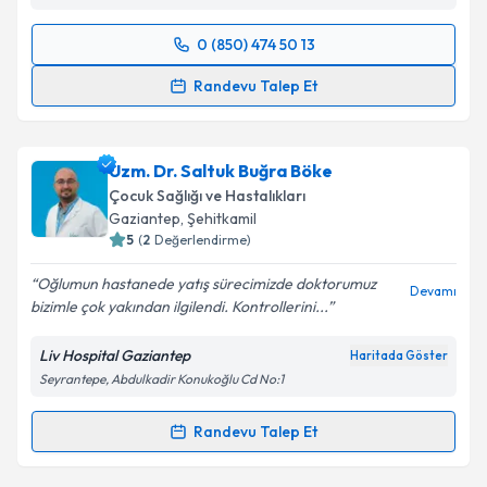
0 (850) 474 50 13
Randevu Takvimi Talebi
Randevu Talep Et
Uzm. Dr. Mehmet Ertaş
için randevu takvimi talebi
oluşturun. Size bu uzmandan randevu almanız için bir
Uzm. Dr. Saltuk Buğra Böke
takvim hazırlandığında e-posta ile bilgilendireceğiz.
Çocuk Sağlığı ve Hastalıkları
E-posta Adresiniz
Gaziantep
, Şehitkamil
5
(
2
Değerlendirme)
Oğlumun hastanede yatış sürecimizde doktorumuz
Devamı
bizimle çok yakından ilgilendi. Kontrollerini...
Kişisel verilerimin işlenmesine ilişkin
Aydınlatma
Metni
'ni okudum ve kişisel verilerimin belirtilen
Liv Hospital Gaziantep
Haritada Göster
kapsamda işlenmesini kabul ediyorum.
Seyrantepe, Abdulkadir Konukoğlu Cd No:1
Takvim Talebini Gönder
Randevu Talep Et
Randevu Takvimi Talebi