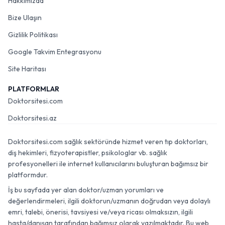
Hakkımızda
Bize Ulaşın
Gizlilik Politikası
Google Takvim Entegrasyonu
Site Haritası
PLATFORMLAR
Doktorsitesi.com
Doktorsitesi.az
Doktorsitesi.com sağlık sektöründe hizmet veren tıp doktorları,
diş hekimleri, fizyoterapistler, psikologlar vb. sağlık
profesyonelleri ile internet kullanıcılarını buluşturan bağımsız bir
platformdur.
İş bu sayfada yer alan doktor/uzman yorumları ve
değerlendirmeleri, ilgili doktorun/uzmanın doğrudan veya dolaylı
emri, talebi, önerisi, tavsiyesi ve/veya ricası olmaksızın, ilgili
hasta/danışan tarafından bağımsız olarak yazılmaktadır. Bu web