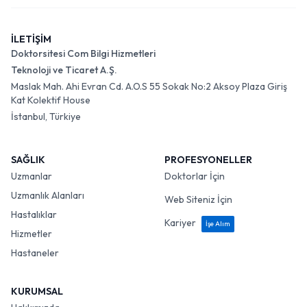
İLETİŞİM
Doktorsitesi Com Bilgi Hizmetleri
Teknoloji ve Ticaret A.Ş.
Maslak Mah. Ahi Evran Cd. A.O.S 55 Sokak No:2 Aksoy Plaza Giriş
Kat Kolektif House
İstanbul, Türkiye
SAĞLIK
PROFESYONELLER
Uzmanlar
Doktorlar İçin
Uzmanlık Alanları
Web Siteniz İçin
Hastalıklar
Kariyer
İşe Alım
Hizmetler
Hastaneler
KURUMSAL