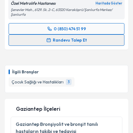
Özel Metrolıfe Hastanesı
Kişisel verilerimin işlenmesine ilişkin
Aydınlatma
Haritada Göster
Metni
'ni okudum ve kişisel verilerimin belirtilen
Şenevler Mah., 6129. Sk. 2-C, 63320 Karaköprü/Şanlıurfa Merkez/
Şanlıurfa
kapsamda işlenmesini kabul ediyorum.
0 (850) 474 51 99
Randevu Takvimi Talebi
Takvim Talebini Gönder
Randevu Talep Et
Uzm. Dr. Ali İhsan Bulut
için randevu takvimi talebi
oluşturun. Size bu uzmandan randevu almanız için bir
takvim hazırlandığında e-posta ile bilgilendireceğiz.
İlgili Branşlar
E-posta Adresiniz
Çocuk Sağlığı ve Hastalıkları
3
Kişisel verilerimin işlenmesine ilişkin
Aydınlatma
Gaziantep İlçeleri
Metni
'ni okudum ve kişisel verilerimin belirtilen
kapsamda işlenmesini kabul ediyorum.
Gaziantep
Bronşiyolit ve bronşit tanılı
hastaların takibi ve tedavisi