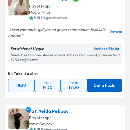
Fizyoterapi
Muğla
, Milas
5
(
5
Değerlendirme)
Uzun zamandır gidiyorum gayet memnunum teşekkür
Devamı
ederim
Fzt Mehmet Uygun
Haritada Göster
İsmet Paşa Mahallesi Ahmet Taner Kışlalı Caddesi Yıldız Apartmanı No11
K1 D8 Muğla Milas
En Yakın Saatler
Yarın
Yarın
18:30
Daha Fazla
14:30
17:30
Fzt. Yelda Pekbay
Fizyoterapi
İzmir
, Bayraklı
5
(
5
Değerlendirme)