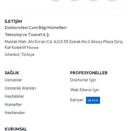
İLETİŞİM
Doktorsitesi Com Bilgi Hizmetleri
Teknoloji ve Ticaret A.Ş.
Maslak Mah. Ahi Evran Cd. A.O.S 55 Sokak No:2 Aksoy Plaza Giriş
Kat Kolektif House
İstanbul, Türkiye
SAĞLIK
PROFESYONELLER
Uzmanlar
Doktorlar İçin
Uzmanlık Alanları
Web Siteniz İçin
Hastalıklar
Kariyer
İşe Alım
Hizmetler
Hastaneler
KURUMSAL