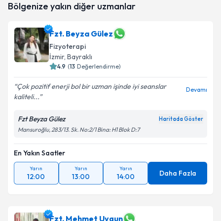
Bölgenize yakın diğer uzmanlar
oluşturun. Size bu uzmandan randevu almanız için bir
takvim hazırlandığında e-posta ile bilgilendireceğiz.
Fzt. Beyza Gülez
E-posta Adresiniz
Fizyoterapi
İzmir
, Bayraklı
4.9
(
13
Değerlendirme)
Kişisel verilerimin işlenmesine ilişkin
Aydınlatma
Çok pozitif enerji bol bir uzman işinde iyi seanslar
Devamı
Metni
'ni okudum ve kişisel verilerimin belirtilen
kaliteli...
kapsamda işlenmesini kabul ediyorum.
Fzt Beyza Gülez
Haritada Göster
Mansuroğlu, 283/13. Sk. No:2/1 Bina: H1 Blok D:7
Takvim Talebini Gönder
En Yakın Saatler
Yarın
Yarın
Yarın
Daha Fazla
12:00
13:00
14:00
Fzt. Mehmet Uygun