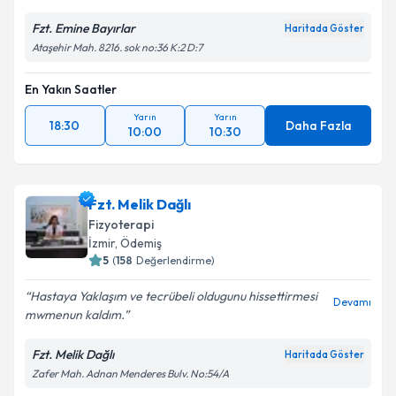
Fzt. Emine Bayırlar
Haritada Göster
Ataşehir Mah. 8216. sok no:36 K:2 D:7
En Yakın Saatler
Yarın
Yarın
18:30
Daha Fazla
10:00
10:30
Fzt. Melik Dağlı
Fizyoterapi
İzmir
, Ödemiş
5
(
158
Değerlendirme)
Hastaya Yaklaşım ve tecrübeli oldugunu hissettirmesi
Devamı
mwmenun kaldım.
Fzt. Melik Dağlı
Haritada Göster
Zafer Mah. Adnan Menderes Bulv. No:54/A