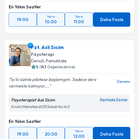
En Yakın Saatler
Yarın
Yarın
19:00
Daha Fazla
10:00
11:00
Fzt. Aslı Sicim
Fizyoterapi
Denizli
, Pamukkale
5
(
143
Değerlendirme)
İyi ki sizinle pilatese başlamışım. Sadece ders
Devamı
vermekle kalmıyor,...
Fizyoterapist Aslı Sicim
Haritada Göster
Kınıklı Mahallesi 6013 Sokak No:4/2
En Yakın Saatler
Yarın
19:00
20:00
Daha Fazla
12:00