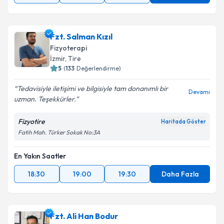
Fzt. Salman Kızıl
Fizyoterapi
İzmir
, Tire
5
(
133
Değerlendirme)
Tedavisiyle iletişimi ve bilgisiyle tam donanımlı bir
Devamı
uzman. Teşekkürler.
Fizyotire
Haritada Göster
Fatih Mah. Türker Sokak No:3A
En Yakın Saatler
18:30
19:00
19:30
Daha Fazla
Fzt. Ali Han Bodur