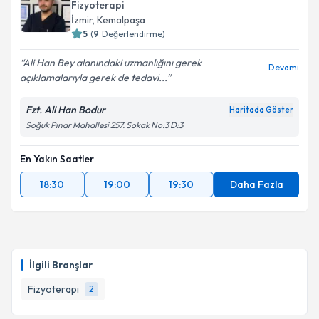
Fizyoterapi
İzmir
, Kemalpaşa
5
(
9
Değerlendirme)
Ali Han Bey alanındaki uzmanlığını gerek
Devamı
açıklamalarıyla gerek de tedavi...
Fzt. Ali Han Bodur
Haritada Göster
Soğuk Pınar Mahallesi 257. Sokak No:3 D:3
En Yakın Saatler
18:30
19:00
19:30
Daha Fazla
İlgili Branşlar
Fizyoterapi
2