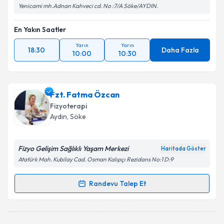
Yenicami mh.Adnan Kahveci cd. No :7/A Söke/AYDIN.
En Yakın Saatler
Yarın
Yarın
18:30
Daha Fazla
10:00
10:30
Fzt. Fatma Özcan
Fizyoterapi
Aydın
, Söke
Fizyo Gelişim Sağlıklı Yaşam Merkezi
Haritada Göster
Atatürk Mah. Kubilay Cad. Osman Kalıpçı Rezidans No:1 D:9
Randevu Talep Et
Randevu Takvimi Talebi
Fzt. Fatma Özcan
için randevu takvimi talebi