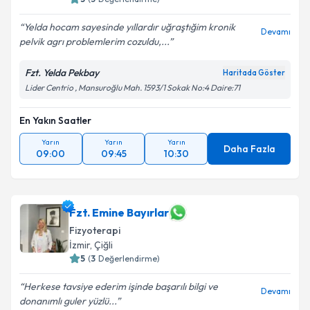
Yelda hocam sayesinde yıllardır uğraştığim kronik
Devamı
pelvik agrı problemlerim cozuldu,...
Fzt. Yelda Pekbay
Haritada Göster
Lider Centrio , Mansuroğlu Mah. 1593/1 Sokak No:4 Daire:71
En Yakın Saatler
Yarın
Yarın
Yarın
Daha Fazla
09:00
09:45
10:30
Fzt. Emine Bayırlar
Fizyoterapi
İzmir
, Çiğli
5
(
3
Değerlendirme)
Herkese tavsiye ederim işinde başarılı bilgi ve
Devamı
donanımlı guler yüzlü...