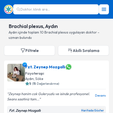
Doktor, klinik ara...
Brachial plexus, Aydın
Aydın
içinde toplam
10
Brachial plexus
uygulayan doktor -
uzman bulundu
Filtrele
Akıllı Sıralama
Fzt. Zeynep Mozgallı
Fizyoterapi
Aydın
, Söke
5
(
15
Değerlendirme)
Zeynep hanim cok Guleryuzlu ve isinde profesyonel.
Devamı
Seans saatiniz tam...
Fzt. Zeynep Mozgallı
Haritada Göster