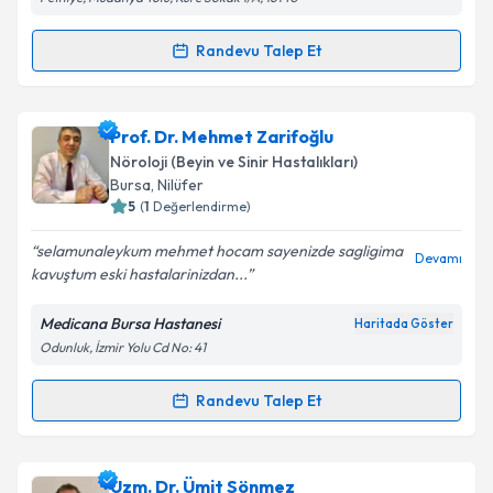
Metni
'ni okudum ve kişisel verilerimin belirtilen
kapsamda işlenmesini kabul ediyorum.
Randevu Talep Et
Randevu Takvimi Talebi
Takvim Talebini Gönder
Uzm. Dr. Nilgün Özbal
için randevu takvimi talebi
Prof. Dr. Mehmet Zarifoğlu
oluşturun. Size bu uzmandan randevu almanız için bir
Nöroloji (Beyin ve Sinir Hastalıkları)
takvim hazırlandığında e-posta ile bilgilendireceğiz.
Bursa
, Nilüfer
5
(
1
Değerlendirme)
E-posta Adresiniz
selamunaleykum mehmet hocam sayenizde sagligima
Devamı
kavuştum eski hastalarinizdan...
Medicana Bursa Hastanesi
Haritada Göster
Kişisel verilerimin işlenmesine ilişkin
Aydınlatma
Odunluk, İzmir Yolu Cd No: 41
Metni
'ni okudum ve kişisel verilerimin belirtilen
kapsamda işlenmesini kabul ediyorum.
Randevu Talep Et
Randevu Takvimi Talebi
Takvim Talebini Gönder
Prof. Dr. Mehmet Zarifoğlu
için randevu takvimi
Uzm. Dr. Ümit Sönmez