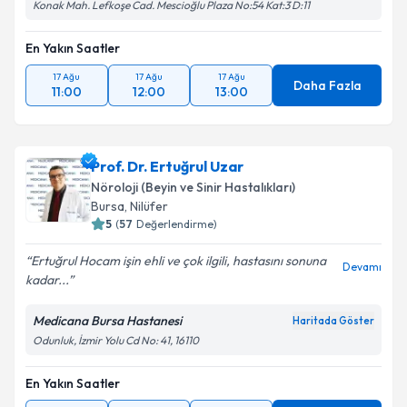
Konak Mah. Lefkoşe Cad. Mescioğlu Plaza No:54 Kat:3 D:11
En Yakın Saatler
17 Ağu
17 Ağu
17 Ağu
Daha Fazla
11:00
12:00
13:00
Prof. Dr. Ertuğrul Uzar
Nöroloji (Beyin ve Sinir Hastalıkları)
Bursa
, Nilüfer
5
(
57
Değerlendirme)
Ertuğrul Hocam işin ehli ve çok ilgili, hastasını sonuna
Devamı
kadar...
Medicana Bursa Hastanesi
Haritada Göster
Odunluk, İzmir Yolu Cd No: 41, 16110
En Yakın Saatler