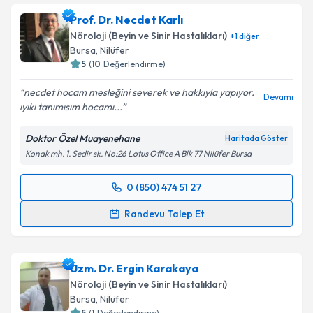
oluşturun. Size bu uzmandan randevu almanız için bir
Prof. Dr. Necdet Karlı
takvim hazırlandığında e-posta ile bilgilendireceğiz.
Nöroloji (Beyin ve Sinir Hastalıkları)
+
1
diğer
E-posta Adresiniz
Bursa
, Nilüfer
5
(
10
Değerlendirme)
necdet hocam mesleğini severek ve hakkıyla yapıyor.
Devamı
ıyıkı tanımısım hocamı...
Kişisel verilerimin işlenmesine ilişkin
Aydınlatma
Metni
'ni okudum ve kişisel verilerimin belirtilen
Doktor Özel Muayenehane
Haritada Göster
kapsamda işlenmesini kabul ediyorum.
Konak mh. 1. Sedir sk. No:26 Lotus Office A Blk 77 Nilüfer Bursa
Takvim Talebini Gönder
0 (850) 474 51 27
Randevu Takvimi Talebi
Randevu Talep Et
Prof. Dr. Necdet Karlı
için randevu takvimi talebi
oluşturun. Size bu uzmandan randevu almanız için bir
Uzm. Dr. Ergin Karakaya
takvim hazırlandığında e-posta ile bilgilendireceğiz.
Nöroloji (Beyin ve Sinir Hastalıkları)
E-posta Adresiniz
Bursa
, Nilüfer
5
(
1
Değerlendirme)