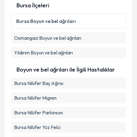
Bursa İlçeleri
Kişisel verilerimin işlenmesine ilişkin
Aydınlatma
Metni
'ni okudum ve kişisel verilerimin belirtilen
Bursa
Boyun ve bel ağrıları
kapsamda işlenmesini kabul ediyorum.
Osmangazi
Boyun ve bel ağrıları
Takvim Talebini Gönder
Yıldırım
Boyun ve bel ağrıları
Boyun ve bel ağrıları ile İlgili Hastalıklar
Bursa Nilüfer Baş Ağrısı
Bursa Nilüfer Migren
Bursa Nilüfer Parkinson
Bursa Nilüfer Yüz Felci