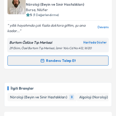
talebi oluşturun. Size bu uzmandan randevu almanız
Nöroloji (Beyin ve Sinir Hastalıkları)
için bir takvim hazırlandığında e-posta ile
Bursa
, Nilüfer
bilgilendireceğiz.
5
(
1
Değerlendirme)
E-posta Adresiniz
yıllık hayatımda çok fazla doktora gittim, şu ana
Devamı
kadar...
Burtom Özlüce Tıp Merkezi
Haritada Göster
29 Ekim, Özel Burtom Tıp Merkezi, İzmir Yolu Cd No:412, 16120
Kişisel verilerimin işlenmesine ilişkin
Aydınlatma
Metni
'ni okudum ve kişisel verilerimin belirtilen
kapsamda işlenmesini kabul ediyorum.
Randevu Talep Et
Randevu Takvimi Talebi
Takvim Talebini Gönder
Uzm. Dr. Ümit Sönmez
için randevu takvimi talebi
oluşturun. Size bu uzmandan randevu almanız için bir
İlgili Branşlar
takvim hazırlandığında e-posta ile bilgilendireceğiz.
Nöroloji (Beyin ve Sinir Hastalıkları)
Algoloji (Noroloji)
8
1
E-posta Adresiniz