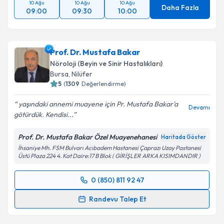
10 Ağu
10 Ağu
10 Ağu
Daha Fazla
09:00
09:30
10:00
Prof. Dr. Mustafa Bakar
Nöroloji (Beyin ve Sinir Hastalıkları)
Bursa
, Nilüfer
5
(
1309
Değerlendirme)
yaşındaki annemi muayene için Pr. Mustafa Bakar'a
Devamı
götürdük. Kendisi...
Prof. Dr. Mustafa Bakar Özel Muayenehanesi
Haritada Göster
İhsaniye Mh. FSM Bulvarı Acıbadem Hastanesi Çaprazı Uzay Pastanesi
Üstü Plaza 224 4. Kat Daire:17 B Blok ( GİRİŞLER ARKA KISIMDANDIR )
0 (850) 811 92 47
Randevu Takvimi Talebi
Randevu Talep Et
Prof. Dr. Mustafa Bakar
için randevu takvimi talebi