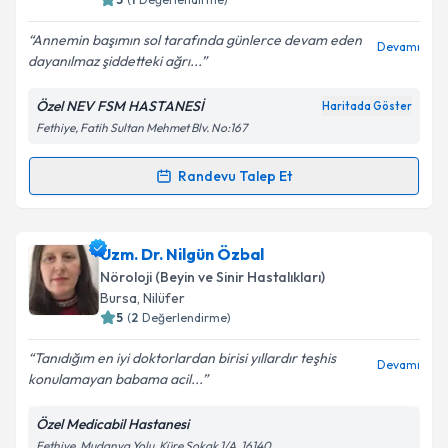
Annemin başımın sol tarafında günlerce devam eden
Devamı
dayanılmaz şiddetteki ağrı...
Kişisel verilerimin işlenmesine ilişkin
Aydınlatma
Metni
'ni okudum ve kişisel verilerimin belirtilen
Özel NEV FSM HASTANESİ
Haritada Göster
kapsamda işlenmesini kabul ediyorum.
Fethiye, Fatih Sultan Mehmet Blv. No:167
Takvim Talebini Gönder
Randevu Talep Et
Randevu Takvimi Talebi
Uzm. Dr. Ergin Karakaya
için randevu takvimi talebi
Uzm. Dr. Nilgün Özbal
oluşturun. Size bu uzmandan randevu almanız için bir
Nöroloji (Beyin ve Sinir Hastalıkları)
takvim hazırlandığında e-posta ile bilgilendireceğiz.
Bursa
, Nilüfer
5
(
2
Değerlendirme)
E-posta Adresiniz
Tanıdığım en iyi doktorlardan birisi yıllardır teşhis
Devamı
konulamayan babama acil...
Özel Medicabil Hastanesi
Kişisel verilerimin işlenmesine ilişkin
Aydınlatma
Fethiye, Mudanya Yolu, Küre Sokak 1/A, 16140