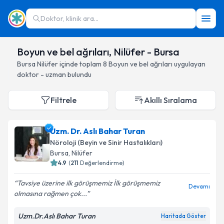
Doktor, klinik ara...
Boyun ve bel ağrıları, Nilüfer - Bursa
Bursa
Nilüfer
içinde toplam
8
Boyun ve bel ağrıları
uygulayan
doktor - uzman bulundu
Filtrele
Akıllı Sıralama
Uzm. Dr. Aslı Bahar Turan
Nöroloji (Beyin ve Sinir Hastalıkları)
Bursa
, Nilüfer
4.9
(
211
Değerlendirme)
Tavsiye üzerine ilk görüşmemiz İlk görüşmemiz
Devamı
olmasına rağmen çok...
Uzm.Dr.Aslı Bahar Turan
Haritada Göster