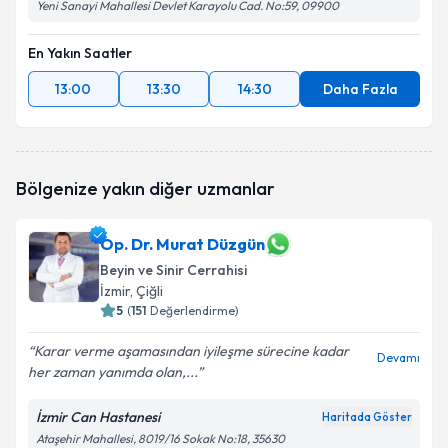
Yeni Sanayi Mahallesi Devlet Karayolu Cad. No:59, 09900
En Yakın Saatler
13:00
13:30
14:30
Daha Fazla
Bölgenize yakın diğer uzmanlar
Op. Dr. Murat Düzgün
Beyin ve Sinir Cerrahisi
İzmir
, Çiğli
5
(
151
Değerlendirme)
Karar verme aşamasından iyileşme sürecine kadar
Devamı
her zaman yanımda olan,...
İzmir Can Hastanesi
Haritada Göster
Ataşehir Mahallesi, 8019/16 Sokak No:18, 35630