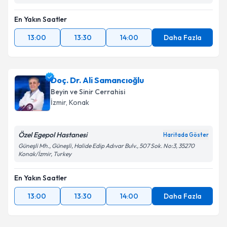
En Yakın Saatler
13:00
13:30
14:00
Daha Fazla
Doç. Dr. Ali Samancıoğlu
Beyin ve Sinir Cerrahisi
İzmir
, Konak
Özel Egepol Hastanesi
Haritada Göster
Güneşli Mh., Güneşli, Halide Edip Adıvar Bulv., 507 Sok. No:3, 35270
Konak/İzmir, Turkey
En Yakın Saatler
13:00
13:30
14:00
Daha Fazla