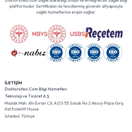
Doktorsitesi.com Sağlık Bakanlığı onaylı ve entegreli bir sağlık bilgi
platformudur. Sertifikaları ile tescillenmiş güvenilir altyapısıyla
sağlık hizmetlerine erişim sağlar.
İLETİŞİM
Doktorsitesi Com Bilgi Hizmetleri
Teknoloji ve Ticaret A.Ş.
Maslak Mah. Ahi Evran Cd. A.O.S 55 Sokak No:2 Aksoy Plaza Giriş
Kat Kolektif House
İstanbul, Türkiye