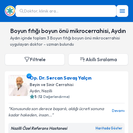
Doktor, klinik ara...
Boyun fıtığı boyun önü mikrocerrahisi, Aydın
Aydın
içinde toplam
3
Boyun fıtığı boyun önü mikrocerrahisi
uygulayan doktor - uzman bulundu
Filtrele
Akıllı Sıralama
Op. Dr. Sercan Savaş Yalçın
Beyin ve Sinir Cerrahisi
Aydın
, Nazilli
5
(
12
Değerlendirme)
Konusunda son derece başarılı, aldığı ücreti sonuna
Devamı
kadar hakeden, insan...
Nazilli Özel Referans Hastanesi
Haritada Göster