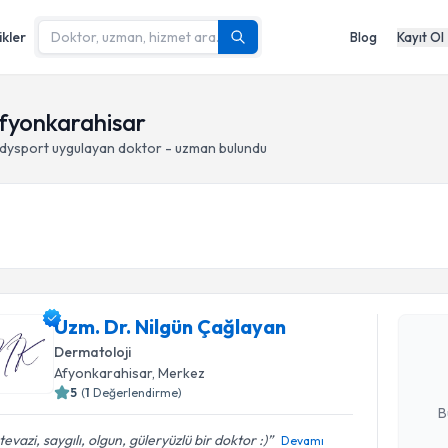
ikler
Blog
Kayıt Ol
Afyonkarahisar
 dysport
uygulayan doktor - uzman bulundu
Randevu T
Uzm. Dr. 
Uzm. Dr. Nilgün Çağlayan
oluşturun. 
hazırlandığ
Dermatoloji
Afyonkarahisar
, Merkez
E-posta Ad
5
(
1
Değerlendirme)
B
evazi, saygılı, olgun, güleryüzlü bir doktor :)
Devamı