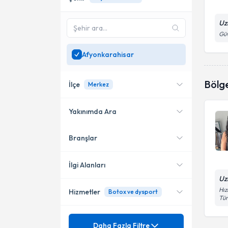
Uz
Güv
Afyonkarahisar
Bölg
İlçe
Merkez
Yakınımda Ara
Branşlar
Konumuma yakın uzmanları
Merkez
göster
İlgi Alanları
Uz
Hız
Hizmetler
Botox ve dysport
Dermatoloji
Tür
Mezuniyet
Akne (Sivilce) ve İz-Çukur
Daha Fazla Filtre