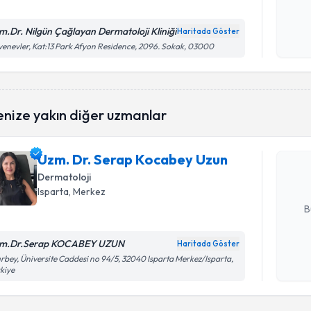
Kişisel
m.Dr. Nilgün Çağlayan Dermatoloji Kliniği
Haritada Göster
okudum
enevler, Kat:13 Park Afyon Residence, 2096. Sokak, 03000
işlenm
Randevu T
enize yakın diğer uzmanlar
Uzm. Dr. 
oluşturun. 
Uzm. Dr. Serap Kocabey Uzun
hazırlandığ
Dermatoloji
E-posta Ad
Isparta
, Merkez
B
m.Dr.Serap KOCABEY UZUN
Haritada Göster
Kişisel
ırbey, Üniversite Caddesi no 94/5, 32040 Isparta Merkez/Isparta,
kiye
okudum
işlenm