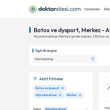
Uzmanlar
Klin
Botox ve dysport, Merkez - 
Afyonkarahisar
Merkez
içinde toplam
2
Botox ve
İlgili Branşlar
Dermatoloji
1
Aktif Filtreler
Botox ve dysport
Afyonkarahisar
Merkez
Müt
Şehir
Afyonkarahisar