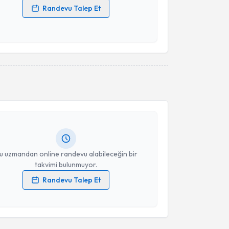
Randevu Talep Et
 verilerimin işlenmesine ilişkin
Aydınlatma Metni
'ni
 ve kişisel verilerimin belirtilen kapsamda
esini kabul ediyorum.
akvimi Talebi
Takvim Talebini Gönder
Serap Kocabey Uzun
için randevu takvimi talebi
Size bu uzmandan randevu almanız için bir takvim
ında e-posta ile bilgilendireceğiz.
resiniz
u uzmandan online randevu alabileceğin bir
takvimi bulunmuyor.
Randevu Talep Et
 verilerimin işlenmesine ilişkin
Aydınlatma Metni
'ni
 ve kişisel verilerimin belirtilen kapsamda
esini kabul ediyorum.