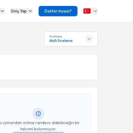
Giriş Yap
Doktor musun?
Sıralama
Akıllı Sıralama
akvimi Talebi
Nilgün Çağlayan
için randevu takvimi talebi
Size bu uzmandan randevu almanız için bir takvim
ında e-posta ile bilgilendireceğiz.
resiniz
u uzmandan online randevu alabileceğin bir
takvimi bulunmuyor.