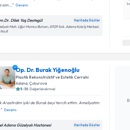
ka
 son...
Devamı
m.Dr. Dilek Yaş Destegül
Haritada Göster
elyalı Mah. Uğur Mumcu Bulvarı, 81129 Sok. Adana Kule İş Merkezi,
 No:8
Randevu T
Op. Dr. Burak Yiğenoğlu
Op. Dr. B
Size bu uzm
Plastik Rekonstrüktif ve Estetik Cerrahi
hazırlandığ
Adana
, Çukurova
5
(
10
Değerlendirme)
E-posta Ad
B
 Arastirdim iyiki de Burak beyi tercih ettim. Ameliyatim
.
Devamı
Kişisel
el Adana Güzelyalı Hastanesi
Haritada Göster
okudum