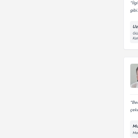
İlg
gibi.
Uz
Güz
Kat
Be
çeke
Mu
Mah