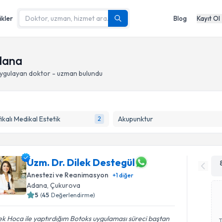
ikler
Blog
Kayıt Ol
Adana
ygulayan doktor - uzman bulundu
fikalı Medikal Estetik
Akupunktur
2
Uzm. Dr. Dilek Destegül
Anestezi ve Reanimasyon
+
1
diğer
Adana
, Çukurova
5
(
45
Değerlendirme)
ek Hoca ile yaptırdığım Botoks uygulaması süreci baştan