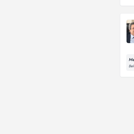
Me
Bel