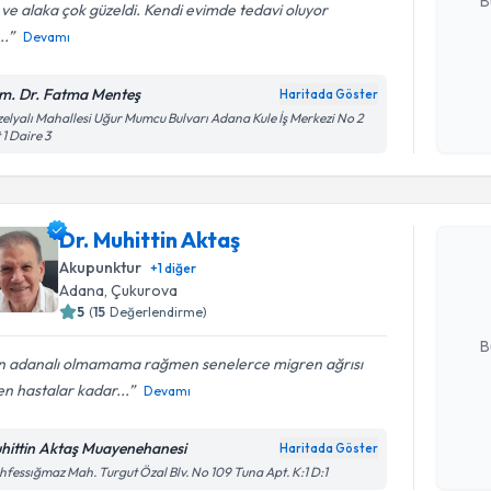
B
i ve alaka çok güzeldi. Kendi evimde tedavi oluyor
..
Devamı
Kişisel
m. Dr. Fatma Menteş
Haritada Göster
okudum
elyalı Mahallesi Uğur Mumcu Bulvarı Adana Kule İş Merkezi No 2
işlenm
 1 Daire 3
Randevu T
Dr. Muhitt
Dr. Muhittin Aktaş
uzmandan ra
Akupunktur
+
1
diğer
posta ile bi
Adana
, Çukurova
5
(
15
Değerlendirme)
E-posta Ad
B
n adanalı olmamama rağmen senelerce migren ağrısı
n hastalar kadar...
Devamı
Kişisel
okudum
hittin Aktaş Muayenehanesi
Haritada Göster
Randevu T
işlenm
fessığmaz Mah. Turgut Özal Blv. No 109 Tuna Apt. K:1 D:1