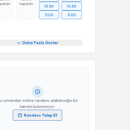
palıdır
kapalıdır
10:30
10:30
11:00
11:00
Daha Fazla Göster
akvimi Talebi
urak Yiğenoğlu
için randevu takvimi talebi oluşturun.
andan randevu almanız için bir takvim
ında e-posta ile bilgilendireceğiz.
resiniz
u uzmandan online randevu alabileceğin bir
takvimi bulunmuyor.
Randevu Talep Et
 verilerimin işlenmesine ilişkin
Aydınlatma Metni
'ni
 ve kişisel verilerimin belirtilen kapsamda