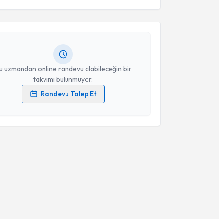
ahmut Yıldız
için randevu takvimi talebi oluşturun.
Takvim Talebini Gönder
andan randevu almanız için bir takvim
ında e-posta ile bilgilendireceğiz.
resiniz
u uzmandan online randevu alabileceğin bir
takvimi bulunmuyor.
Randevu Talep Et
 verilerimin işlenmesine ilişkin
Aydınlatma Metni
'ni
 ve kişisel verilerimin belirtilen kapsamda
esini kabul ediyorum.
Takvim Talebini Gönder