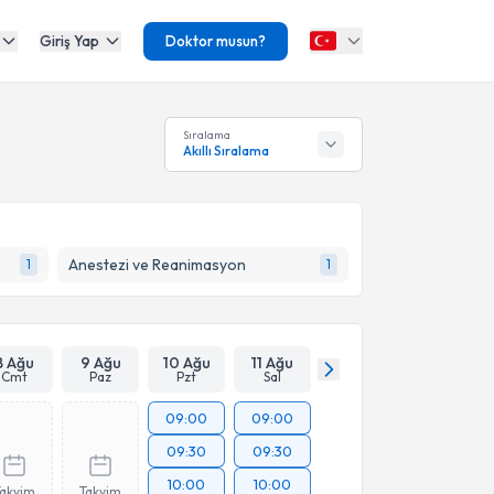
Giriş Yap
Doktor musun?
Sıralama
Akıllı Sıralama
Anestezi ve Reanimasyon
1
1
8 Ağu
9 Ağu
10 Ağu
11 Ağu
Cmt
Paz
Pzt
Sal
09:00
09:00
09:30
09:30
10:00
10:00
Takvim
Takvim