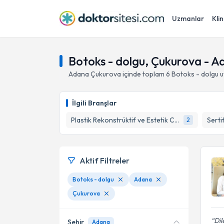
Uzmanlar
Klin
Botoks - dolgu, Çukurova - 
Adana
Çukurova
içinde toplam
6
Botoks - dolgu
u
İlgili Branşlar
Plastik Rekonstrüktif ve Estetik Cerrahi
Serti
2
Aktif Filtreler
Botoks - dolgu
Adana
Çukurova
Dil
Şehir
Adana