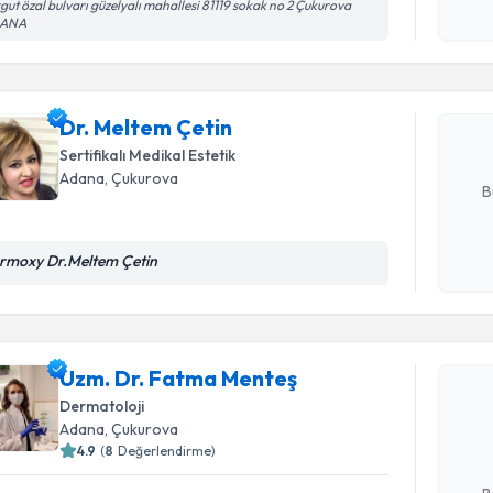
Randevu T
gut özal bulvarı güzelyalı mahallesi 81119 sokak no 2 Çukurova
işlenm
ANA
Dr. Melte
uzmandan ra
posta ile bi
Dr. Meltem Çetin
Sertifikalı Medikal Estetik
E-posta Ad
Adana
, Çukurova
B
rmoxy Dr.Meltem Çetin
Kişisel
okudum
Randevu T
işlenm
Uzm. Dr. Fatma Menteş
Uzm. Dr. 
Size bu uzm
Dermatoloji
hazırlandığ
Adana
, Çukurova
4.9
(
8
Değerlendirme)
E-posta Ad