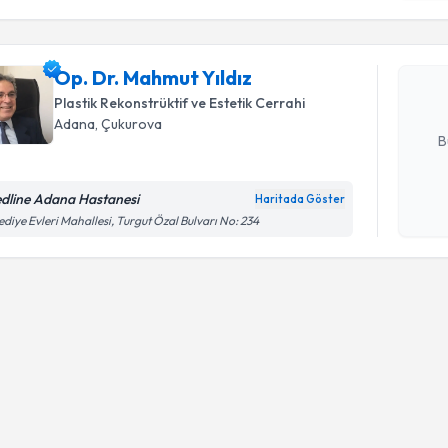
Op. Dr. M
Size bu uzm
Op. Dr. Mahmut Yıldız
hazırlandığ
Plastik Rekonstrüktif ve Estetik Cerrahi
E-posta Ad
Adana
, Çukurova
B
dline Adana Hastanesi
Haritada Göster
Kişisel
ediye Evleri Mahallesi, Turgut Özal Bulvarı No: 234
okudum
işlenm