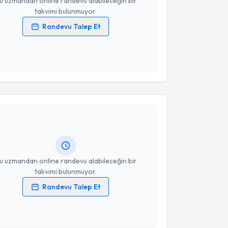
u uzmandan online randevu alabileceğin bir
takvimi bulunmuyor.
Randevu Talep Et
 verilerimin işlenmesine ilişkin
Aydınlatma Metni
'ni
 ve kişisel verilerimin belirtilen kapsamda
esini kabul ediyorum.
akvimi Talebi
Takvim Talebini Gönder
in Aktaş
için randevu takvimi talebi oluşturun. Size bu
ndevu almanız için bir takvim hazırlandığında e-
lgilendireceğiz.
resiniz
u uzmandan online randevu alabileceğin bir
takvimi bulunmuyor.
Randevu Talep Et
 verilerimin işlenmesine ilişkin
Aydınlatma Metni
'ni
 ve kişisel verilerimin belirtilen kapsamda
akvimi Talebi
esini kabul ediyorum.