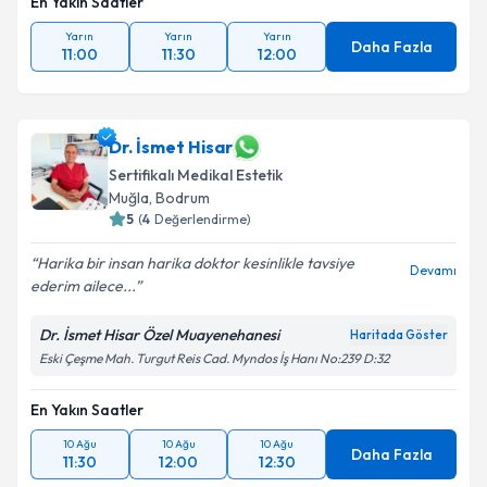
En Yakın Saatler
Yarın
Yarın
Yarın
Daha Fazla
11:00
11:30
12:00
Dr. İsmet Hisar
Sertifikalı Medikal Estetik
Muğla
, Bodrum
5
(
4
Değerlendirme)
Harika bir insan harika doktor kesinlikle tavsiye
Devamı
ederim ailece...
Dr. İsmet Hisar Özel Muayenehanesi
Haritada Göster
Eski Çeşme Mah. Turgut Reis Cad. Myndos İş Hanı No:239 D:32
En Yakın Saatler
10 Ağu
10 Ağu
10 Ağu
Daha Fazla
11:30
12:00
12:30