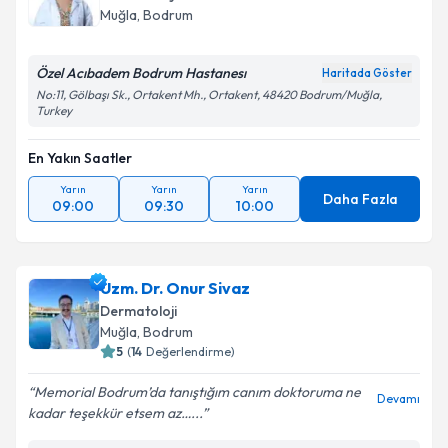
Muğla
, Bodrum
Özel Acıbadem Bodrum Hastanesı
Haritada Göster
No:11, Gölbaşı Sk., Ortakent Mh., Ortakent, 48420 Bodrum/Muğla,
Turkey
En Yakın Saatler
Yarın
Yarın
Yarın
Daha Fazla
09:00
09:30
10:00
Uzm. Dr. Onur Sivaz
Dermatoloji
Muğla
, Bodrum
5
(
14
Değerlendirme)
Memorial Bodrum’da tanıştığım canım doktoruma ne
Devamı
kadar teşekkür etsem az…...