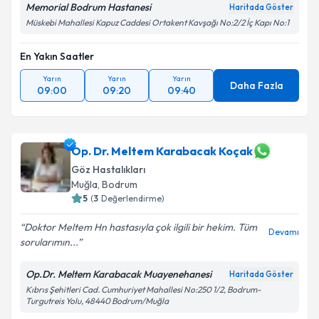
Memorial Bodrum Hastanesi
Haritada Göster
Müskebi Mahallesi Kapuz Caddesi Ortakent Kavşağı No:2/2 İç Kapı No:1
En Yakın Saatler
Yarın
Yarın
Yarın
Daha Fazla
09:00
09:20
09:40
Op. Dr. Meltem Karabacak Koçak
Göz Hastalıkları
Muğla
, Bodrum
5
(
3
Değerlendirme)
Doktor Meltem Hn hastasıyla çok ilgili bir hekim. Tüm
Devamı
sorularımın...
Op.Dr. Meltem Karabacak Muayenehanesi
Haritada Göster
Kıbrıs Şehitleri Cad. Cumhuriyet Mahallesi No:250 1/2, Bodrum-
Turgutreis Yolu, 48440 Bodrum/Muğla