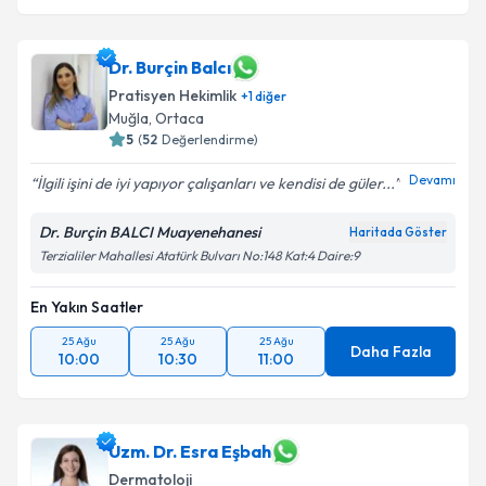
Dr. Burçin Balcı
Pratisyen Hekimlik
+
1
diğer
Muğla
, Ortaca
5
(
52
Değerlendirme)
Devamı
İlgili işini de iyi yapıyor çalışanları ve kendisi de güler...
Dr. Burçin BALCI Muayenehanesi
Haritada Göster
Terzialiler Mahallesi Atatürk Bulvarı No:148 Kat:4 Daire:9
En Yakın Saatler
25 Ağu
25 Ağu
25 Ağu
Daha Fazla
10:00
10:30
11:00
Uzm. Dr. Esra Eşbah
Dermatoloji