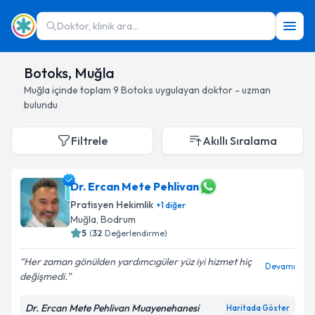
Doktor, klinik ara...
Botoks, Muğla
Muğla
içinde toplam
9
Botoks
uygulayan doktor - uzman
bulundu
Filtrele
Akıllı Sıralama
Dr. Ercan Mete Pehlivan
Pratisyen Hekimlik
+
1
diğer
Muğla
, Bodrum
5
(
32
Değerlendirme)
Her zaman gönülden yardımcıgüler yüz iyi hizmet hiç
Devamı
değişmedi.
Dr. Ercan Mete Pehlivan Muayenehanesi
Haritada Göster