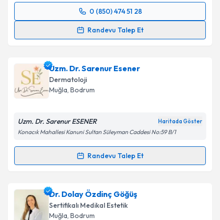
0 (850) 474 51 28
Randevu Takvimi Talebi
Randevu Talep Et
Op. Dr. Meltem Karabacak Koçak
için randevu
takvimi talebi oluşturun. Size bu uzmandan randevu
Uzm. Dr. Sarenur Esener
almanız için bir takvim hazırlandığında e-posta ile
bilgilendireceğiz.
Dermatoloji
Muğla
, Bodrum
E-posta Adresiniz
Uzm. Dr. Sarenur ESENER
Haritada Göster
Konacık Mahallesi Kanuni Sultan Süleyman Caddesi No:59 B/1
Kişisel verilerimin işlenmesine ilişkin
Aydınlatma
Randevu Talep Et
Metni
'ni okudum ve kişisel verilerimin belirtilen
Randevu Takvimi Talebi
kapsamda işlenmesini kabul ediyorum.
Uzm. Dr. Sarenur Esener
için randevu takvimi talebi
Dr. Dolay Özdinç Göğüş
Takvim Talebini Gönder
oluşturun. Size bu uzmandan randevu almanız için bir
Sertifikalı Medikal Estetik
takvim hazırlandığında e-posta ile bilgilendireceğiz.
Muğla
, Bodrum