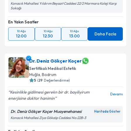
Konacık Mahallesi Yıldırım Beyazıt Caddesi 22/2 Marmara Koleji Karşı
Sokağı
En Yakın Saatler
10 Ağu
10 Ağu
10 Ağu
Daha Fazla
12:00
12:30
13:00
Dr. Deniz Gökçer Koçer
Sertifikalı Medikal Estetik
Muğla
, Bodrum
5
(
29
Değerlendirme)
Kesinlikle gidilmesi gerekn bir dr. bayiliyirum
Devamı
enerjisine doktor hanimin
Dr. Deniz Gökçer Koçer Muayenehanesi
Haritada Göster
Konacık Mahallesi Ziya Gökalp Caddesi No:22B-3