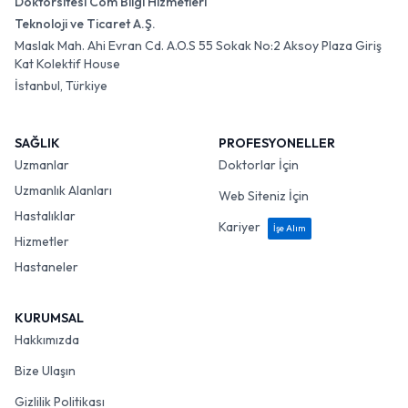
Doktorsitesi Com Bilgi Hizmetleri
Teknoloji ve Ticaret A.Ş.
Maslak Mah. Ahi Evran Cd. A.O.S 55 Sokak No:2 Aksoy Plaza Giriş
Kat Kolektif House
İstanbul, Türkiye
SAĞLIK
PROFESYONELLER
Uzmanlar
Doktorlar İçin
Uzmanlık Alanları
Web Siteniz İçin
Hastalıklar
Kariyer
İşe Alım
Hizmetler
Hastaneler
KURUMSAL
Hakkımızda
Bize Ulaşın
Gizlilik Politikası