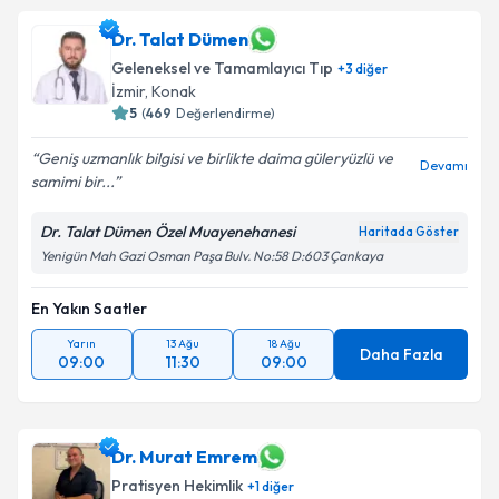
Dr. Talat Dümen
Geleneksel ve Tamamlayıcı Tıp
+
3
diğer
İzmir
, Konak
5
(
469
Değerlendirme)
Geniş uzmanlık bilgisi ve birlikte daima güleryüzlü ve
Devamı
samimi bir...
Dr. Talat Dümen Özel Muayenehanesi
Haritada Göster
Yenigün Mah Gazi Osman Paşa Bulv. No:58 D:603 Çankaya
En Yakın Saatler
Yarın
13 Ağu
18 Ağu
Daha Fazla
09:00
11:30
09:00
Dr. Murat Emrem
Pratisyen Hekimlik
+
1
diğer