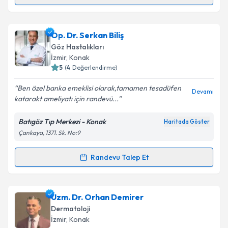
Randevu Takvimi Talebi
Uzm. Dr. Gaye Sarıkan
için randevu takvimi talebi
Op. Dr. Serkan Biliş
oluşturun. Size bu uzmandan randevu almanız için bir
Göz Hastalıkları
takvim hazırlandığında e-posta ile bilgilendireceğiz.
İzmir
, Konak
5
(
4
Değerlendirme)
E-posta Adresiniz
Ben özel banka emeklisi olarak,tamamen tesadüfen
Devamı
katarakt ameliyatı için randevü...
Batıgöz Tıp Merkezi - Konak
Haritada Göster
Kişisel verilerimin işlenmesine ilişkin
Aydınlatma
Çankaya, 1371. Sk. No:9
Metni
'ni okudum ve kişisel verilerimin belirtilen
kapsamda işlenmesini kabul ediyorum.
Randevu Talep Et
Randevu Takvimi Talebi
Takvim Talebini Gönder
Op. Dr. Serkan Biliş
için randevu takvimi talebi
Uzm. Dr. Orhan Demirer
oluşturun. Size bu uzmandan randevu almanız için bir
Dermatoloji
takvim hazırlandığında e-posta ile bilgilendireceğiz.
İzmir
, Konak