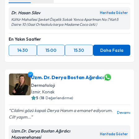
Dr. Hasan Silav
Haritada Göster
Kültür Mahallesi Şevket Özçelik Sokak Yonca Apartman No:7 Kat:5
Daire: 10 (Gazi Ortaokulu karşısı Madame Coco üstü )
En Yakın Saatler
14:30
15:00
15:30
Daha Fazla
Uzm. Dr. Derya Bostan Ağırdıcı
Dermatoloji
İzmir
, Konak
5
(
18
Değerlendirme)
Cildimi gözü kapalı Derya Hanım a emanet ediyorum.
Devamı
Cilt yaşım...
Uzm.Dr. Derya Bostan Ağırdıcı
Haritada Göster
Muayenehanesi