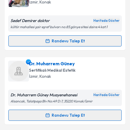
için bir takvim hazırlandığında e-posta ile
İzmir
, Konak
bilgilendireceğiz.
E-posta Adresiniz
Sedef Demirer doktor
Haritada Göster
kültür mahallesi şair eşref bulvarı no:85 gönye sitesi daire:4 kat:1
Randevu Talep Et
Randevu Takvimi Talebi
Kişisel verilerimin işlenmesine ilişkin
Aydınlatma
Metni
'ni okudum ve kişisel verilerimin belirtilen
kapsamda işlenmesini kabul ediyorum.
Dr. Sedef Bayata Demirer
için randevu takvimi
Dr. Muharrem Güney
talebi oluşturun. Size bu uzmandan randevu almanız
Sertifikalı Medikal Estetik
için bir takvim hazırlandığında e-posta ile
Takvim Talebini Gönder
İzmir
, Konak
bilgilendireceğiz.
E-posta Adresiniz
Dr. Muharrem Güney Muayenehanesi
Haritada Göster
Alsancak, Talatpaşa Blv No:49 D:7, 35220 Konak/İzmir
Randevu Talep Et
Randevu Takvimi Talebi
Kişisel verilerimin işlenmesine ilişkin
Aydınlatma
Metni
'ni okudum ve kişisel verilerimin belirtilen