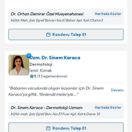
E-posta Adresiniz
Dr. Orhan Demirer Özel Muayenehanesi
Haritada Göster
Kültür Mah. Şair Eşref Bulvarı No:61 Bahar Apt. Kat:1 Daire:3
Kişisel verilerimin işlenmesine ilişkin
Aydınlatma
Randevu Talep Et
Randevu Takvimi Talebi
Metni
'ni okudum ve kişisel verilerimin belirtilen
kapsamda işlenmesini kabul ediyorum.
Uzm. Dr. Orhan Demirer
için randevu takvimi talebi
Uzm. Dr. Sinem Karaca
oluşturun. Size bu uzmandan randevu almanız için bir
Takvim Talebini Gönder
Dermatoloji
takvim hazırlandığında e-posta ile bilgilendireceğiz.
İzmir
, Konak
5
(
1
Değerlendirme)
E-posta Adresiniz
Babamın vücudunda oluşan lezyonlar için Dr. Sinem
Devamı
Karaca’ya gittik. Yönlendirmeleriyle...
Dr. Sinem Karaca - Dermatoloji Uzmanı
Haritada Göster
Kişisel verilerimin işlenmesine ilişkin
Aydınlatma
Kültür mah. Şair Eşref Bulv. No:37 Fuar Apt. Kat:4 Daire: 10
Metni
'ni okudum ve kişisel verilerimin belirtilen
kapsamda işlenmesini kabul ediyorum.
Randevu Talep Et
Randevu Takvimi Talebi