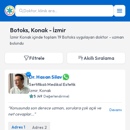
Doktor, klinik ara...
Botoks, Konak - İzmir
İzmir
Konak
içinde toplam
19
Botoks
uygulayan doktor - uzman
bulundu
Filtrele
Akıllı Sıralama
Dr. Hasan Silav
Sertifikalı Medikal Estetik
İzmir
, Konak
5
(
49
Değerlendirme)
Konusunda son derece uzman, sorulara çok açık ve
Devamı
net cevaplar...
Adres
1
Adres
2