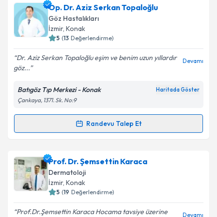
Uzm. Dr. Arzu Görgülü Eraslan
için randevu takvimi
Op. Dr. Aziz Serkan Topaloğlu
talebi oluşturun. Size bu uzmandan randevu almanız
Göz Hastalıkları
için bir takvim hazırlandığında e-posta ile
İzmir
, Konak
bilgilendireceğiz.
5
(
13
Değerlendirme)
E-posta Adresiniz
Dr. Aziz Serkan Topaloğlu eşim ve benim uzun yıllardır
Devamı
göz...
Batıgöz Tıp Merkezi - Konak
Haritada Göster
Çankaya, 1371. Sk. No:9
Kişisel verilerimin işlenmesine ilişkin
Aydınlatma
Metni
'ni okudum ve kişisel verilerimin belirtilen
kapsamda işlenmesini kabul ediyorum.
Randevu Talep Et
Randevu Takvimi Talebi
Takvim Talebini Gönder
Op. Dr. Aziz Serkan Topaloğlu
için randevu takvimi
Prof. Dr. Şemsettin Karaca
talebi oluşturun. Size bu uzmandan randevu almanız
Dermatoloji
için bir takvim hazırlandığında e-posta ile
İzmir
, Konak
bilgilendireceğiz.
5
(
19
Değerlendirme)
E-posta Adresiniz
Prof.Dr.Şemsettin Karaca Hocama tavsiye üzerine
Devamı