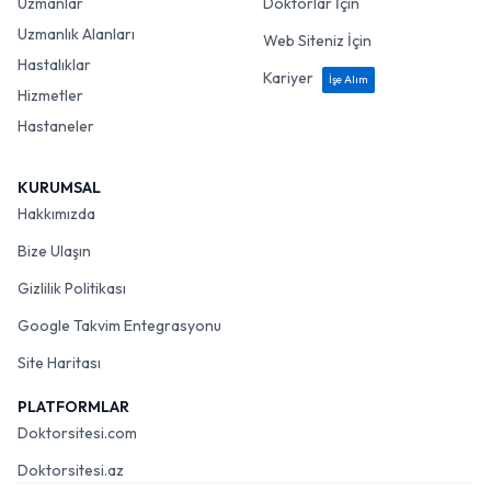
Uzmanlar
Doktorlar İçin
Uzmanlık Alanları
Web Siteniz İçin
Hastalıklar
Kariyer
İşe Alım
Hizmetler
Hastaneler
KURUMSAL
Hakkımızda
Bize Ulaşın
Gizlilik Politikası
Google Takvim Entegrasyonu
Site Haritası
PLATFORMLAR
Doktorsitesi.com
Doktorsitesi.az