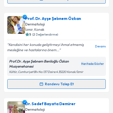
Randevu Takvimi Talebi
Takvim Talebini Gönder
Uzm. Dr. Emine Özge Ayabakan
için randevu
Prof. Dr. Ayşe Şebnem Özkan
takvimi talebi oluşturun. Size bu uzmandan randevu
Dermatoloji
almanız için bir takvim hazırlandığında e-posta ile
İzmir
, Konak
bilgilendireceğiz.
5
(
2
Değerlendirme)
E-posta Adresiniz
Kendisini her konuda geliştirmeyi ihmal etmemiş
Devamı
mesleğine ve hastalarına önem...
Prof.Dr. Ayşe Şebnem Benlioğlu Özkan
Haritada Göster
Muayenehanesi
Kişisel verilerimin işlenmesine ilişkin
Aydınlatma
Kültür, Cumhuriyet Blv No:137 Daire:4 35220 Konak/İzmir
Metni
'ni okudum ve kişisel verilerimin belirtilen
kapsamda işlenmesini kabul ediyorum.
Randevu Talep Et
Randevu Takvimi Talebi
Takvim Talebini Gönder
Prof. Dr. Ayşe Şebnem Özkan
için randevu takvimi
Dr. Sedef Bayata Demirer
talebi oluşturun. Size bu uzmandan randevu almanız
Dermatoloji