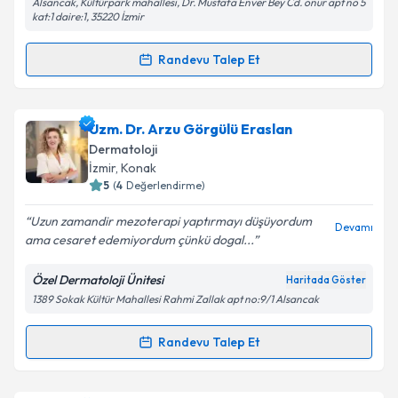
Alsancak, Kültürpark mahallesi, Dr. Mustafa Enver Bey Cd. onur apt no 5
kat:1 daire:1, 35220 İzmir
Randevu Talep Et
Kişisel verilerimin işlenmesine ilişkin
Aydınlatma
Randevu Takvimi Talebi
Metni
'ni okudum ve kişisel verilerimin belirtilen
kapsamda işlenmesini kabul ediyorum.
Dr. Berkay Nazlı
için randevu takvimi talebi oluşturun.
Uzm. Dr. Arzu Görgülü Eraslan
Size bu uzmandan randevu almanız için bir takvim
Dermatoloji
Takvim Talebini Gönder
hazırlandığında e-posta ile bilgilendireceğiz.
İzmir
, Konak
5
(
4
Değerlendirme)
E-posta Adresiniz
Uzun zamandir mezoterapi yaptırmayı düşüyordum
Devamı
ama cesaret edemiyordum çünkü dogal...
Özel Dermatoloji Ünitesi
Haritada Göster
Kişisel verilerimin işlenmesine ilişkin
Aydınlatma
1389 Sokak Kültür Mahallesi Rahmi Zallak apt no:9/1 Alsancak
Metni
'ni okudum ve kişisel verilerimin belirtilen
kapsamda işlenmesini kabul ediyorum.
Randevu Talep Et
Randevu Takvimi Talebi
Takvim Talebini Gönder