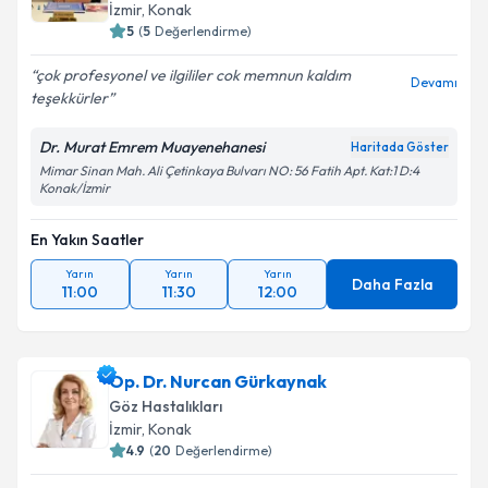
İzmir
, Konak
5
(
5
Değerlendirme)
çok profesyonel ve ilgililer cok memnun kaldım
Devamı
teşekkürler
Dr. Murat Emrem Muayenehanesi
Haritada Göster
Mimar Sinan Mah. Ali Çetinkaya Bulvarı NO: 56 Fatih Apt. Kat:1 D:4
Konak/İzmir
En Yakın Saatler
Yarın
Yarın
Yarın
Daha Fazla
11:00
11:30
12:00
Op. Dr. Nurcan Gürkaynak
Göz Hastalıkları
İzmir
, Konak
4.9
(
20
Değerlendirme)