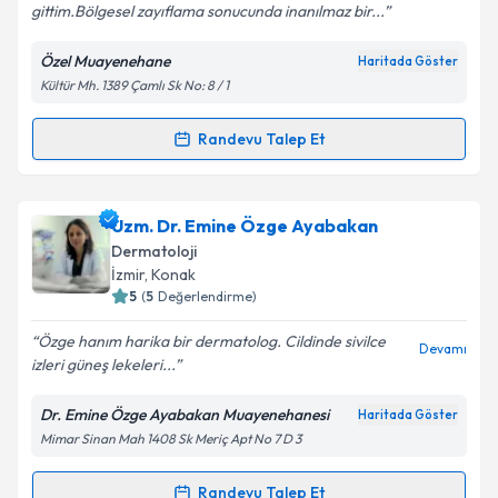
gittim.Bölgesel zayıflama sonucunda inanılmaz bir...
Özel Muayenehane
Haritada Göster
Kültür Mh. 1389 Çamlı Sk No: 8 / 1
Kişisel verilerimin işlenmesine ilişkin
Aydınlatma
Metni
'ni okudum ve kişisel verilerimin belirtilen
kapsamda işlenmesini kabul ediyorum.
Randevu Talep Et
Randevu Takvimi Talebi
Takvim Talebini Gönder
Prof. Dr. Şemsettin Karaca
için randevu takvimi
Uzm. Dr. Emine Özge Ayabakan
talebi oluşturun. Size bu uzmandan randevu almanız
Dermatoloji
için bir takvim hazırlandığında e-posta ile
İzmir
, Konak
bilgilendireceğiz.
5
(
5
Değerlendirme)
E-posta Adresiniz
Özge hanım harika bir dermatolog. Cildinde sivilce
Devamı
izleri güneş lekeleri...
Dr. Emine Özge Ayabakan Muayenehanesi
Haritada Göster
Mimar Sinan Mah 1408 Sk Meriç Apt No 7 D 3
Kişisel verilerimin işlenmesine ilişkin
Aydınlatma
Metni
'ni okudum ve kişisel verilerimin belirtilen
kapsamda işlenmesini kabul ediyorum.
Randevu Talep Et