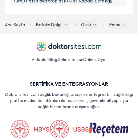
Ordu Fatsa Blefaroplasti (Göz Kapağı Estetiği)
Ana Sayfa
Botoks Dolgu
Ordu
Fatsa
Videolar
Blog
Online Terapi
Online Diyet
SERTİFİKA VE ENTEGRASYONLAR
Doktorsitesi.com Sağlık Bakanlığı onaylı ve entegreli bir sağlık bilgi
platformudur. Sertifikaları ile tescillenmiş güvenilir altyapısıyla
sağlık hizmetlerine erişim sağlar.