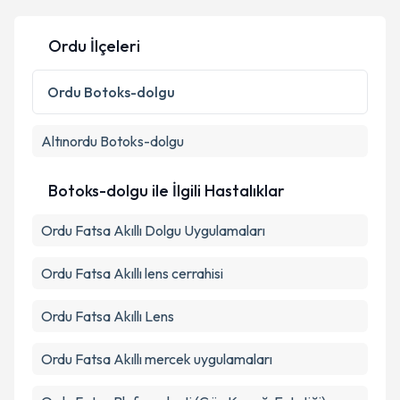
Ordu İlçeleri
Kişisel verilerimin işlenmesine ilişkin
Aydınlatma
Metni
'ni okudum ve kişisel verilerimin belirtilen
Ordu
Botoks-dolgu
kapsamda işlenmesini kabul ediyorum.
Altınordu
Botoks-dolgu
Takvim Talebini Gönder
Botoks-dolgu ile İlgili Hastalıklar
Ordu Fatsa Akıllı Dolgu Uygulamaları
Ordu Fatsa Akıllı lens cerrahisi
Ordu Fatsa Akıllı Lens
Ordu Fatsa Akıllı mercek uygulamaları