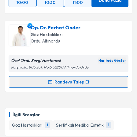
Daha Fazla
10:00
10:30
11:00
Op. Dr. Ferhat Önder
Göz Hastalıkları
Ordu
, Altınordu
Özel Ordu Sevgi Hastanesi
Haritada Göster
Karşıyaka, 906 Sok. No:5, 52200 Altınordu Ordu
Randevu Talep Et
Randevu Takvimi Talebi
Op. Dr. Ferhat Önder
için randevu takvimi talebi
oluşturun. Size bu uzmandan randevu almanız için bir
İlgili Branşlar
takvim hazırlandığında e-posta ile bilgilendireceğiz.
Göz Hastalıkları
Sertifikalı Medikal Estetik
1
1
E-posta Adresiniz