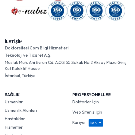
İLETİŞİM
Doktorsitesi Com Bilgi Hizmetleri
Teknoloji ve Ticaret A.Ş.
Maslak Mah. Ahi Evran Cd. A.O.S 55 Sokak No:2 Aksoy Plaza Giriş
Kat Kolektif House
İstanbul, Türkiye
SAĞLIK
PROFESYONELLER
Uzmanlar
Doktorlar İçin
Uzmanlık Alanları
Web Siteniz İçin
Hastalıklar
Kariyer
İşe Alım
Hizmetler