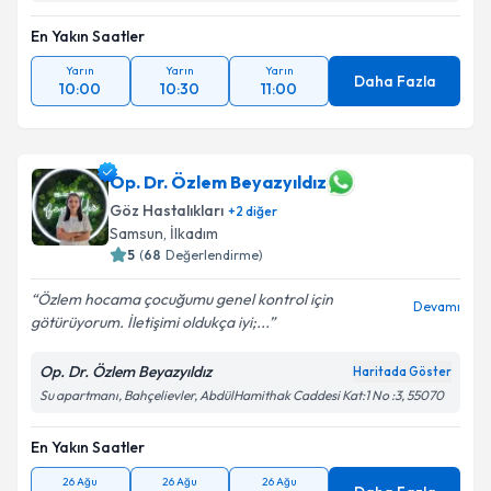
En Yakın Saatler
Yarın
Yarın
Yarın
Daha Fazla
10:00
10:30
11:00
Op. Dr. Özlem Beyazyıldız
Göz Hastalıkları
+
2
diğer
Samsun
, İlkadım
5
(
68
Değerlendirme)
Özlem hocama çocuğumu genel kontrol için
Devamı
götürüyorum. İletişimi oldukça iyi;...
Op. Dr. Özlem Beyazyıldız
Haritada Göster
Su apartmanı, Bahçelievler, AbdülHamithak Caddesi Kat:1 No :3, 55070
En Yakın Saatler
26 Ağu
26 Ağu
26 Ağu