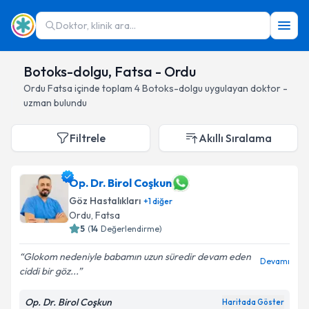
Doktor, klinik ara...
Botoks-dolgu, Fatsa - Ordu
Ordu
Fatsa
içinde toplam
4
Botoks-dolgu
uygulayan doktor -
uzman bulundu
Filtrele
Akıllı Sıralama
Op. Dr. Birol Coşkun
Göz Hastalıkları
+
1
diğer
Ordu
, Fatsa
5
(
14
Değerlendirme)
Glokom nedeniyle babamın uzun süredir devam eden
Devamı
ciddi bir göz...
Op. Dr. Birol Coşkun
Haritada Göster