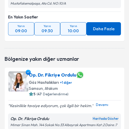
Mustafakemalpaşa, Ata Cd. NO:10/A
En Yakın Saatler
Yarın
Yarın
Yarın
Daha Fazla
09:00
09:30
10:00
Bölgenize yakın diğer uzmanlar
Op. Dr. Fikriye Ordulu
Göz Hastalıkları
+
1
diğer
Samsun
, Atakum
5
(
47
Değerlendirme)
Devamı
Kesinlikle tavsiye ediyorum, çok ilgili bir hekim.
Op. Dr. Fikriye Ordulu
Haritada Göster
Mimar Sinan Mah. 144 Sokak No:33 Albayrak Apartmanı Kat :2 Daire :7