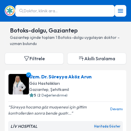
Doktor, klinik ara...
Botoks-dolgu, Gaziantep
Gaziantep
içinde toplam
1
Botoks-dolgu
uygulayan doktor -
uzman bulundu
Filtrele
Akıllı Sıralama
Uzm. Dr. Süreyya Aköz Arun
Göz Hastalıkları
Gaziantep
, Şehitkamil
5
(
2
Değerlendirme)
Süreyya hocama göz muayenesi için gittim
Devamı
kontrollerden sonra bende guatr...
LİV HOSPİTAL
Haritada Göster