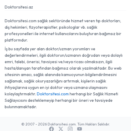
Doktorsitesi.az
Doktorsitesi.com sağlık sektöründe hizmet veren tıp doktorları,
diş hekimleri, fizyoterapistler, psikologlar vb. sağlık
profesyonelleri ile internet kullanıcılarını buluşturan bağımsız bir
platformdur.
İş bu sayfada yer alan doktor/uzman yorumları ve
değerlendirmeleri, ilgili doktorun/uzmanın doğrudan veya dolaylı
emri, talebi, önerisi, tavsiyesi ve/veya ricası olmaksızın, ilgili
hasta/danışan tarafından bağımsız olarak yazılmaktadır. Bu web
sitesinin amacı, sağlık alanında kamuoyunun bilgilendirilmesini
sağlamak, sağlık okuryazarlığını artırmak, kişilerin sağlık
ihtiyaçlarına uygun en iyi doktor veya uzmana ulaşmasını
kolaylaştırmaktır.
Doktorsitesi.com
herhangi bir Sağlık Hizmeti
Sağlayıcısını desteklemeyip herhangi bir öneri ve tavsiyede
bulunmamaktadır.
© 2007 - 2026 Doktorsitesi.com. Tüm Hakları Saklıdır.