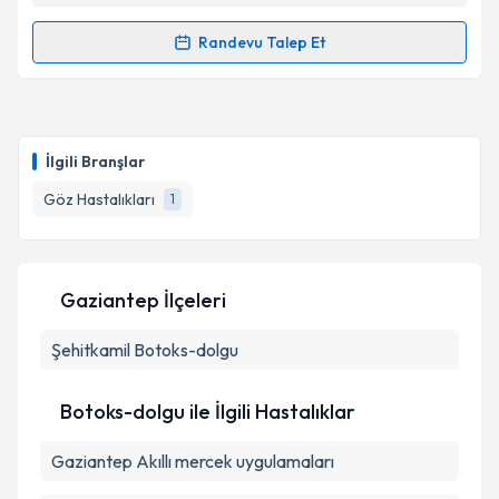
Randevu Talep Et
Randevu Takvimi Talebi
Uzm. Dr. Süreyya Aköz Arun
için randevu takvimi
talebi oluşturun. Size bu uzmandan randevu almanız
İlgili Branşlar
için bir takvim hazırlandığında e-posta ile
bilgilendireceğiz.
Göz Hastalıkları
1
E-posta Adresiniz
Gaziantep İlçeleri
Şehitkamil
Kişisel verilerimin işlenmesine ilişkin
Botoks-dolgu
Aydınlatma
Metni
'ni okudum ve kişisel verilerimin belirtilen
kapsamda işlenmesini kabul ediyorum.
Botoks-dolgu ile İlgili Hastalıklar
Gaziantep Akıllı mercek uygulamaları
Takvim Talebini Gönder