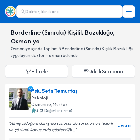
Doktor, klinik ara...
Borderline (Sınırda) Kişilik Bozukluğu,
Osmaniye
Osmaniye
içinde toplam
5
Borderline (Sınırda) Kişilik Bozukluğu
uygulayan doktor - uzman bulundu
Filtrele
Akıllı Sıralama
Psk. Sefa Temurtaş
Psikoloji
Osmaniye
, Merkez
5
(
2
Değerlendirme)
Almış olduğum danışma sonucunda sorunumun tespiti
Devamı
ve çözümü konusunda gösterdiği...