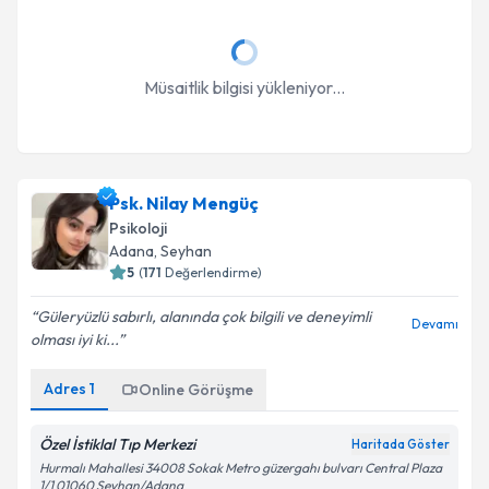
Müsaitlik bilgisi yükleniyor...
Psk. Nilay Mengüç
Psikoloji
Adana
, Seyhan
5
(
171
Değerlendirme)
Güleryüzlü sabırlı, alanında çok bilgili ve deneyimli
Devamı
olması iyi ki...
Adres
1
Online Görüşme
Özel İstiklal Tıp Merkezi
Haritada Göster
Hurmalı Mahallesi 34008 Sokak Metro güzergahı bulvarı Central Plaza
1/1 01060 Seyhan/Adana