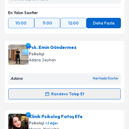
En Yakın Saatler
10:00
11:00
12:00
Daha Fazla
Psk. Emin Göndermez
Psikoloji
Adana
, Seyhan
Adana
Haritada Göster
Randevu Talep Et
Randevu Takvimi Talebi
Psk. Emin Göndermez
için randevu takvimi talebi
Klinik Psikolog Fatoş Efe
oluşturun. Size bu uzmandan randevu almanız için bir
Psikoloji
+
2
diğer
takvim hazırlandığında e-posta ile bilgilendireceğiz.