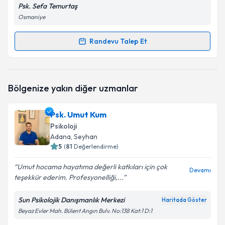
Psk. Sefa Temurtaş
Osmaniye
Randevu Talep Et
Randevu Takvimi Talebi
Psk. Sefa Temurtaş
için randevu takvimi talebi
Bölgenize yakın diğer uzmanlar
oluşturun. Size bu uzmandan randevu almanız için bir
takvim hazırlandığında e-posta ile bilgilendireceğiz.
Psk. Umut Kum
E-posta Adresiniz
Psikoloji
Adana
, Seyhan
5
(
81
Değerlendirme)
Umut hocama hayatıma değerli katkıları için çok
Kişisel verilerimin işlenmesine ilişkin
Aydınlatma
Devamı
teşekkür ederim. Profesyonelliği,...
Metni
'ni okudum ve kişisel verilerimin belirtilen
kapsamda işlenmesini kabul ediyorum.
Sun Psikolojik Danışmanlık Merkezi
Haritada Göster
Beyaz Evler Mah. Bülent Angın Bulv. No:138 Kat:1 D:1
Takvim Talebini Gönder