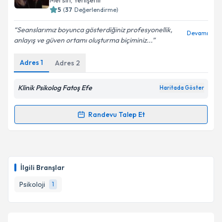
Mersin
, Yenişehir
5
(
37
Değerlendirme)
E-posta Adresiniz
Seanslarımız boyunca gösterdiğiniz profesyonellik,
Devamı
anlayış ve güven ortamı oluşturma biçiminiz...
Adres
1
Adres
2
Kişisel verilerimin işlenmesine ilişkin
Aydınlatma
Metni
'ni okudum ve kişisel verilerimin belirtilen
kapsamda işlenmesini kabul ediyorum.
Klinik Psikolog Fatoş Efe
Haritada Göster
Randevu Talep Et
Takvim Talebini Gönder
Randevu Takvimi Talebi
Klinik Psikolog Fatoş Efe
için randevu takvimi talebi
oluşturun. Size bu uzmandan randevu almanız için bir
İlgili Branşlar
takvim hazırlandığında e-posta ile bilgilendireceğiz.
Psikoloji
1
E-posta Adresiniz