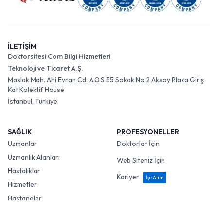
İLETİŞİM
Doktorsitesi Com Bilgi Hizmetleri
Teknoloji ve Ticaret A.Ş.
Maslak Mah. Ahi Evran Cd. A.O.S 55 Sokak No:2 Aksoy Plaza Giriş
Kat Kolektif House
İstanbul, Türkiye
SAĞLIK
PROFESYONELLER
Uzmanlar
Doktorlar İçin
Uzmanlık Alanları
Web Siteniz İçin
Hastalıklar
Kariyer
İşe Alım
Hizmetler
Hastaneler