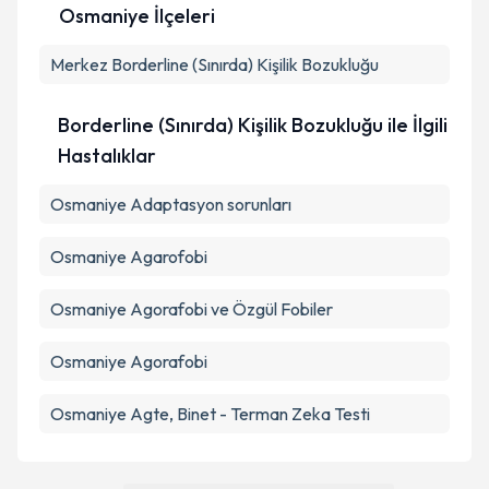
Osmaniye İlçeleri
Kişisel verilerimin işlenmesine ilişkin
Aydınlatma
Merkez
Metni
Borderline (Sınırda) Kişilik Bozukluğu
'ni okudum ve kişisel verilerimin belirtilen
kapsamda işlenmesini kabul ediyorum.
Borderline (Sınırda) Kişilik Bozukluğu ile İlgili
Takvim Talebini Gönder
Hastalıklar
Osmaniye Adaptasyon sorunları
Osmaniye Agarofobi
Osmaniye Agorafobi ve Özgül Fobiler
Osmaniye Agorafobi
Osmaniye Agte, Binet - Terman Zeka Testi