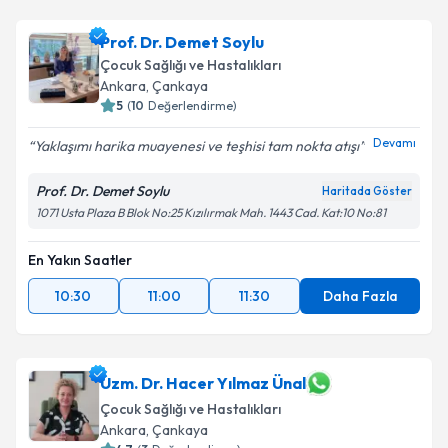
Prof. Dr. Demet Soylu
Çocuk Sağlığı ve Hastalıkları
Ankara
, Çankaya
5
(
10
Değerlendirme)
Devamı
Yaklaşımı harika muayenesi ve teşhisi tam nokta atışı
Prof. Dr. Demet Soylu
Haritada Göster
1071 Usta Plaza B Blok No:25 Kızılırmak Mah. 1443 Cad. Kat:10 No:81
En Yakın Saatler
10:30
11:00
11:30
Daha Fazla
Uzm. Dr. Hacer Yılmaz Ünal
Çocuk Sağlığı ve Hastalıkları
Ankara
, Çankaya