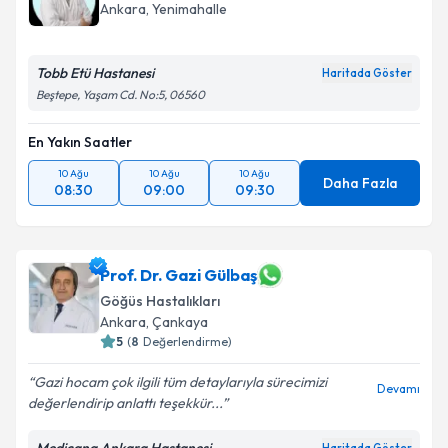
Ankara
, Yenimahalle
Tobb Etü Hastanesi
Haritada Göster
Beştepe, Yaşam Cd. No:5, 06560
En Yakın Saatler
10 Ağu
10 Ağu
10 Ağu
Daha Fazla
08:30
09:00
09:30
Prof. Dr. Gazi Gülbaş
Göğüs Hastalıkları
Ankara
, Çankaya
5
(
8
Değerlendirme)
Gazi hocam çok ilgili tüm detaylarıyla sürecimizi
Devamı
değerlendirip anlattı teşekkür...