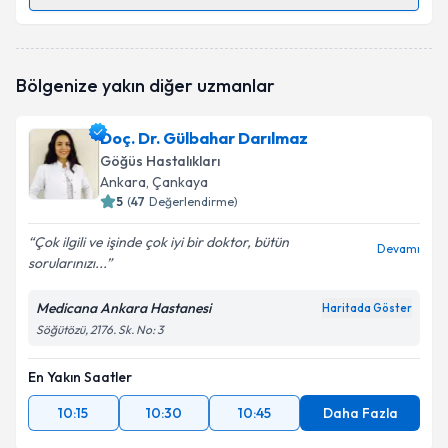
Randevu Takvimi Talebi
Uzm. Dr. Sevtap Düzgünçınar
için randevu takvimi
Bölgenize yakın diğer uzmanlar
talebi oluşturun. Size bu uzmandan randevu almanız
için bir takvim hazırlandığında e-posta ile
bilgilendireceğiz.
Doç. Dr. Gülbahar Darılmaz
Göğüs Hastalıkları
E-posta Adresiniz
Ankara
, Çankaya
5
(
47
Değerlendirme)
Çok ilgili ve işinde çok iyi bir doktor, bütün
Devamı
sorularınızı...
Kişisel verilerimin işlenmesine ilişkin
Aydınlatma
Metni
'ni okudum ve kişisel verilerimin belirtilen
kapsamda işlenmesini kabul ediyorum.
Medicana Ankara Hastanesi
Haritada Göster
Söğütözü, 2176. Sk. No: 3
Takvim Talebini Gönder
En Yakın Saatler
10:15
10:30
10:45
Daha Fazla