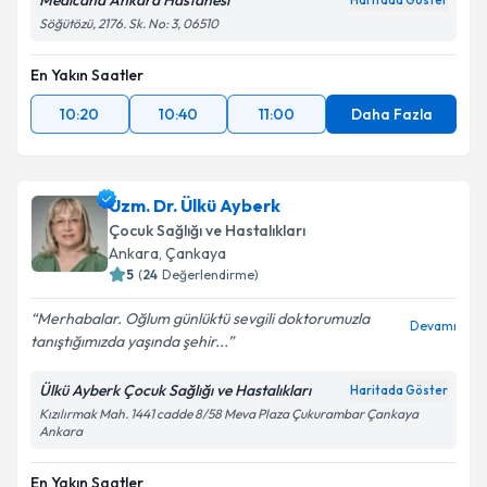
Medicana Ankara Hastanesi
Haritada Göster
Söğütözü, 2176. Sk. No: 3, 06510
En Yakın Saatler
10:20
10:40
11:00
Daha Fazla
Uzm. Dr. Ülkü Ayberk
Çocuk Sağlığı ve Hastalıkları
Ankara
, Çankaya
5
(
24
Değerlendirme)
Merhabalar. Oğlum günlüktü sevgili doktorumuzla
Devamı
tanıştığımızda yaşında şehir...
Ülkü Ayberk Çocuk Sağlığı ve Hastalıkları
Haritada Göster
Kızılırmak Mah. 1441 cadde 8/58 Meva Plaza Çukurambar Çankaya
Ankara
En Yakın Saatler