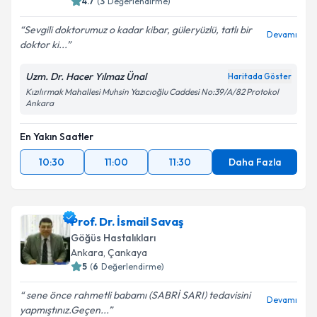
4.7
(
3
Değerlendirme)
Sevgili doktorumuz o kadar kibar, güleryüzlü, tatlı bir
Devamı
doktor ki...
Uzm. Dr. Hacer Yılmaz Ünal
Haritada Göster
Kızılırmak Mahallesi Muhsin Yazıcıoğlu Caddesi No:39/A/82 Protokol
Ankara
En Yakın Saatler
10:30
11:00
11:30
Daha Fazla
Prof. Dr. İsmail Savaş
Göğüs Hastalıkları
Ankara
, Çankaya
5
(
6
Değerlendirme)
sene önce rahmetli babamı (SABRİ SARI) tedavisini
Devamı
yapmıştınız.Geçen...