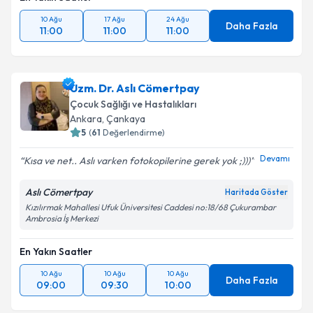
10 Ağu
17 Ağu
24 Ağu
Daha Fazla
11:00
11:00
11:00
Uzm. Dr. Aslı Cömertpay
Çocuk Sağlığı ve Hastalıkları
Ankara
, Çankaya
5
(
61
Değerlendirme)
Devamı
Kısa ve net.. Aslı varken fotokopilerine gerek yok ;)))
Aslı Cömertpay
Haritada Göster
Kızılırmak Mahallesi Ufuk Üniversitesi Caddesi no:18/68 Çukurambar
Ambrosia İş Merkezi
En Yakın Saatler
10 Ağu
10 Ağu
10 Ağu
Daha Fazla
09:00
09:30
10:00