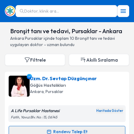
Doktor, klinik ara...
Bronşit tanı ve tedavi, Pursaklar - Ankara
Ankara
Pursaklar
içinde toplam
10
Bronşit tanı ve tedavi
uygulayan doktor - uzman bulundu
Filtrele
Akıllı Sıralama
Uzm. Dr. Sevtap Düzgünçınar
Göğüs Hastalıkları
Ankara
, Pursaklar
A Life Pursaklar Hastanesi
Haritada Göster
Fatih, Yavuz Blv. No : 15, 06145
Randevu Talep Et