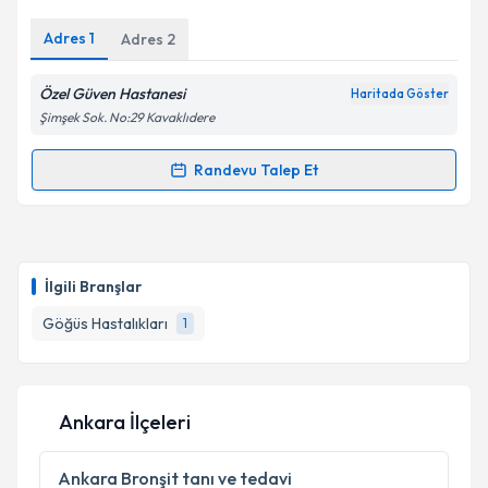
Adres
1
Adres
2
Özel Güven Hastanesi
Haritada Göster
Şimşek Sok. No:29 Kavaklıdere
Randevu Talep Et
Randevu Takvimi Talebi
Prof. Dr. İsmail Savaş
için randevu takvimi talebi
oluşturun. Size bu uzmandan randevu almanız için bir
İlgili Branşlar
takvim hazırlandığında e-posta ile bilgilendireceğiz.
Göğüs Hastalıkları
1
E-posta Adresiniz
Ankara İlçeleri
Kişisel verilerimin işlenmesine ilişkin
Aydınlatma
Metni
'ni okudum ve kişisel verilerimin belirtilen
Ankara
Bronşit tanı ve tedavi