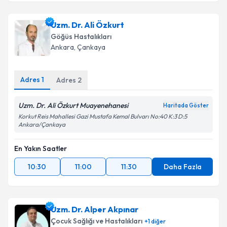
Uzm. Dr. Ali Özkurt
Göğüs Hastalıkları
Ankara
, Çankaya
Adres
1
Adres
2
Uzm. Dr. Ali Özkurt Muayenehanesi
Haritada Göster
Korkut Reis Mahallesi Gazi Mustafa Kemal Bulvarı No:40 K:3 D:5
Ankara/Çankaya
En Yakın Saatler
10:30
11:00
11:30
Daha Fazla
Uzm. Dr. Alper Akpınar
Çocuk Sağlığı ve Hastalıkları
+
1
diğer