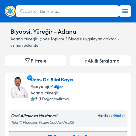
Doktor, klinik ara...
Biyopsi, Yüreğir - Adana
Adana
Yüreğir
içinde toplam
2
Biyopsi
uygulayan doktor -
uzman bulundu
Filtrele
Akıllı Sıralama
Uzm. Dr. Bilal Kaya
Radyoloji
+
1
diğer
Adana
, Yüreğir
5
(
1
Değerlendirme)
Özel Altınkoza Hastanesi
Haritada Göster
Tahsilli Mahallesi Kozan Caddesi No:321