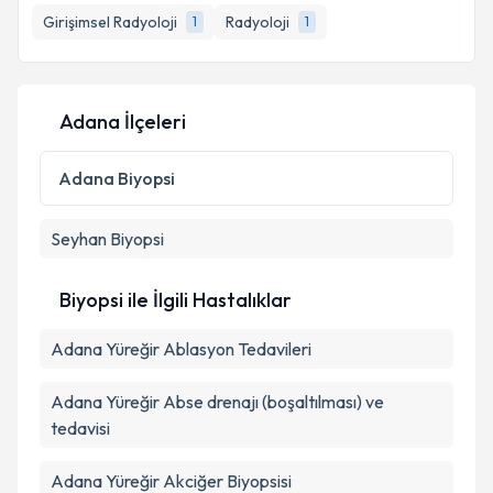
bilgilendireceğiz.
Girişimsel Radyoloji
Radyoloji
1
1
E-posta Adresiniz
Adana İlçeleri
Kişisel verilerimin işlenmesine ilişkin
Aydınlatma
Adana
Biyopsi
Metni
'ni okudum ve kişisel verilerimin belirtilen
kapsamda işlenmesini kabul ediyorum.
Seyhan
Biyopsi
Takvim Talebini Gönder
Biyopsi ile İlgili Hastalıklar
Adana Yüreğir Ablasyon Tedavileri
Adana Yüreğir Abse drenajı (boşaltılması) ve
tedavisi
Adana Yüreğir Akciğer Biyopsisi