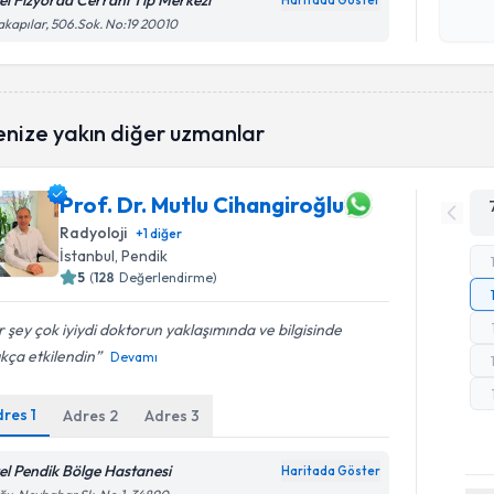
el Fizyorad Cerrahi Tıp Merkezi
Haritada Göster
Kişisel
akapılar, 506.Sok. No:19 20010
okudum
işlenm
enize yakın diğer uzmanlar
Prof. Dr. Mutlu Cihangiroğlu
Radyoloji
+
1
diğer
İstanbul
, Pendik
5
(
128
Değerlendirme)
 şey çok iyiydi doktorun yaklaşımında ve bilgisinde
kça etkilendin
Devamı
dres
1
Adres
2
Adres
3
el Pendik Bölge Hastanesi
Haritada Göster