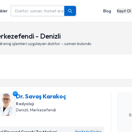
ikler
Blog
Kayıt Ol
erkezefendi - Denizli
drenaj işlemleri
uygulayan doktor - uzman bulundu
Randevu T
Dr. Savaş
bu uzmandan
Dr. Savaş Karakoç
posta ile bi
Radyoloji
E-posta Ad
Denizli
, Merkezefendi
B