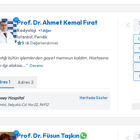
Prof. Dr. Ahmet Kemal Fırat
Radyoloji
+
1
diğer
İstanbul
, Pendik
5
(
6
Değerlendirme)
ptığı bütün işlemlerden gayet memnun kaldım. Hastasına
 ilgi alakası...
Devamı
dres
1
Adres
2
sey Hospital
Haritada Göster
lık, Selçuklu Cd. No:22, 34912
Prof. Dr. Füsun Taşkın