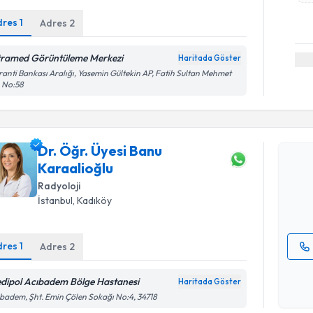
dres
1
Adres
2
tramed Görüntüleme Merkezi
Haritada Göster
anti Bankası Aralığı, Yasemin Gültekin AP, Fatih Sultan Mehmet
. No:58
Randevu T
Dr. Öğr. Ü
Dr. Öğr. Üyesi Banu
oluşturun. 
Karaalioğlu
hazırlandığ
Radyoloji
E-posta Ad
İstanbul
, Kadıköy
dres
1
Adres
2
Kişisel
dipol Acıbadem Bölge Hastanesi
okudum
Haritada Göster
işlenm
badem, Şht. Emin Çölen Sokağı No:4, 34718