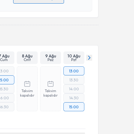
 verilerimin işlenmesine ilişkin
Aydınlatma Metni
'ni
 ve kişisel verilerimin belirtilen kapsamda
esini kabul ediyorum.
Takvim Talebini Gönder
7 Ağu
8 Ağu
9 Ağu
10 Ağu
Cum
Cmt
Paz
Pzt
13:00
13:00
15:00
13:30
15:30
14:00
Takvim
Takvim
kapalıdır
kapalıdır
16:00
14:30
16:30
15:00