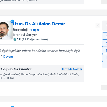
u, Nevbahar Sk. No:1, 34890
Uzm. Dr. Ali Aslan Demir
Radyoloji
+
1
diğer
İstanbul
, Sarıyer
4.9
(
82
Değerlendirme)
 ilgili teşekkür ederiz kendisine umarım hep böyle ilgili
.
Devamı
v Hospital Vadistanbul
Haritada Göster
zağa Mahallesi, Kemerburgaz Caddesi, Vadistanbul Park Etabı,
Blok, 34396
Randevu T
Dr. Öğr. Ü
oluşturun. 