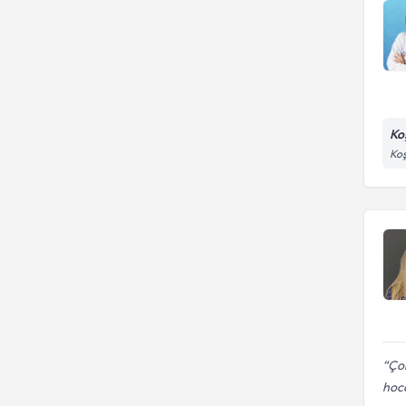
Ko
Koş
Çok
hoc