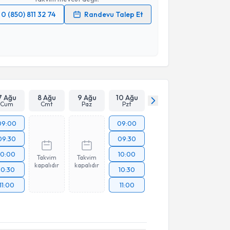
0 (850) 811 32 74
Randevu Talep Et
 verilerimin işlenmesine ilişkin
Aydınlatma Metni
'ni
 ve kişisel verilerimin belirtilen kapsamda
esini kabul ediyorum.
Takvim Talebini Gönder
7 Ağu
8 Ağu
9 Ağu
10 Ağu
Cum
Cmt
Paz
Pzt
09:00
09:00
09:30
09:30
10:00
10:00
Takvim
Takvim
kapalıdır
kapalıdır
10:30
10:30
11:00
11:00