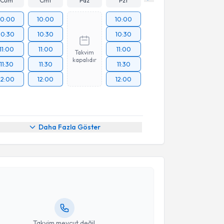
Cum
Cmt
Paz
Pzt
10:00
10:00
10:00
10:30
10:30
10:30
11:00
11:00
11:00
Takvim
kapalıdır
11:30
11:30
11:30
12:00
12:00
12:00
Daha Fazla Göster
akvimi Talebi
Gülhan Ertan Akan
için randevu takvimi talebi
Size bu uzmandan randevu almanız için bir takvim
ında e-posta ile bilgilendireceğiz.
resiniz
Takvim mevcut değil.