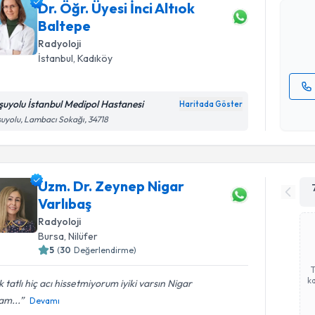
Dr. Öğr. Üyesi İnci Altıok
hazırlandığ
Baltepe
E-posta Ad
Radyoloji
İstanbul
, Kadıköy
şuyolu İstanbul Medipol Hastanesi
Haritada Göster
Kişisel
uyolu, Lambacı Sokağı, 34718
okudum
işlenm
Uzm. Dr. Zeynep Nigar
Varlıbaş
Radyoloji
Bursa
, Nilüfer
5
(
30
Değerlendirme)
ka
 tatlı hiç acı hissetmiyorum iyiki varsın Nigar
am...
Devamı