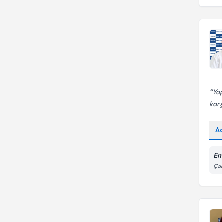
Ya
karşı
A
Em
Çam