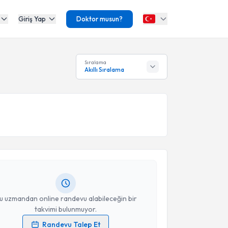
Giriş Yap
Doktor musun?
Sıralama
Akıllı Sıralama
akvimi Talebi
 Karakoç
için randevu takvimi talebi oluşturun. Size
 randevu almanız için bir takvim hazırlandığında e-
lgilendireceğiz.
resiniz
u uzmandan online randevu alabileceğin bir
takvimi bulunmuyor.
Randevu Talep Et