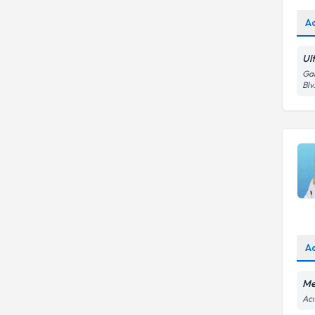
A
Ul
Gar
Blv
A
Me
Acı