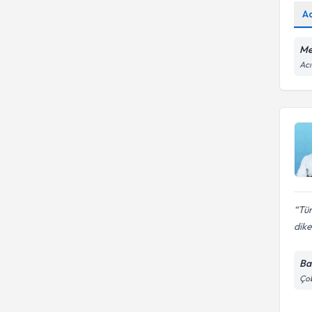
A
Me
Acı
Tüm
dike
Ba
Çob