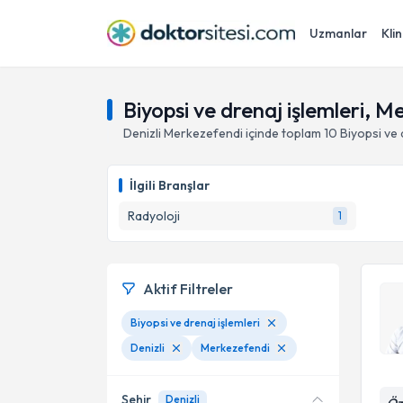
Uzmanlar
Klin
Biyopsi ve drenaj işlemleri, M
Denizli
Merkezefendi
içinde toplam
10
Biyopsi ve 
İlgili Branşlar
Radyoloji
1
Aktif Filtreler
Biyopsi ve drenaj işlemleri
Denizli
Merkezefendi
Şehir
Denizli