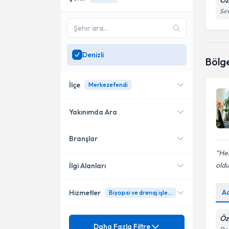
Öz
Sır
Denizli
Bölg
İlçe
Merkezefendi
Yakınımda Ara
Branşlar
Konumuma yakın uzmanları
Merkezefendi
göster
Her
oldu
İlgi Alanları
A
Hizmetler
Biyopsi ve drenaj işlemleri
Radyoloji
Öz
Mezuniyet
4 Boyutlu Gebelik Ultrasonu
Daha Fazla Filtre