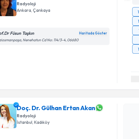
Radyoloji
Ankara
, Çankaya
of.Dr Füsun Taşkın
Haritada Göster
ziosmanpaşa, Nenehatun Cd No: 114/3-4, 06680
Randevu T
Doç. Dr. 
Doç. Dr. Gülhan Ertan Akan
oluşturun. 
hazırlandığ
Radyoloji
İstanbul
, Kadıköy
E-posta Ad