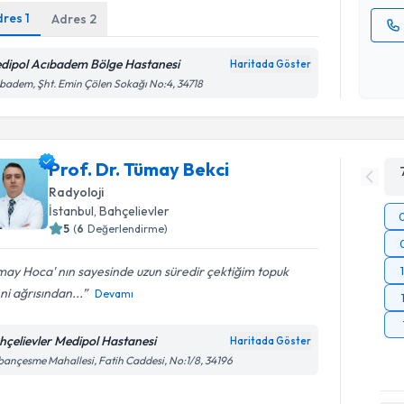
dres
1
Adres
2
Kişisel
dipol Acıbadem Bölge Hastanesi
Haritada Göster
okudum
badem, Şht. Emin Çölen Sokağı No:4, 34718
işlenm
Prof. Dr. Tümay Bekci
Radyoloji
İstanbul
, Bahçelievler
5
(
6
Değerlendirme)
ay Hoca' nın sayesinde uzun süredir çektiğim topuk
ni ağrısından...
Devamı
hçelievler Medipol Hastanesi
Haritada Göster
ançesme Mahallesi, Fatih Caddesi, No:1/8, 34196