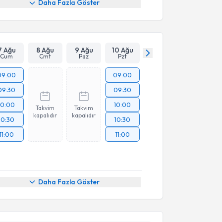
Daha Fazla Göster
7 Ağu
8 Ağu
9 Ağu
10 Ağu
Cum
Cmt
Paz
Pzt
09:00
09:00
09:30
09:30
10:00
10:00
Takvim
Takvim
kapalıdır
kapalıdır
10:30
10:30
11:00
11:00
akvimi Talebi
Daha Fazla Göster
yesi İnci Altıok Baltepe
için randevu takvimi talebi
Size bu uzmandan randevu almanız için bir takvim