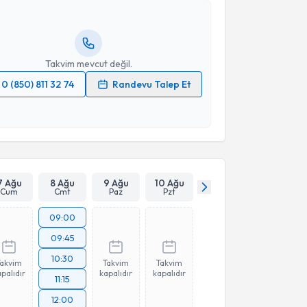
ında e-posta ile bilgilendireceğiz.
resiniz
Takvim mevcut değil.
0 (850) 811 32 74
Randevu Talep Et
 verilerimin işlenmesine ilişkin
Aydınlatma Metni
'ni
 ve kişisel verilerimin belirtilen kapsamda
esini kabul ediyorum.
Takvim Talebini Gönder
7 Ağu
8 Ağu
9 Ağu
10 Ağu
Cum
Cmt
Paz
Pzt
09:00
09:45
10:30
Takvim
Takvim
Takvim
palıdır
kapalıdır
kapalıdır
11:15
12:00