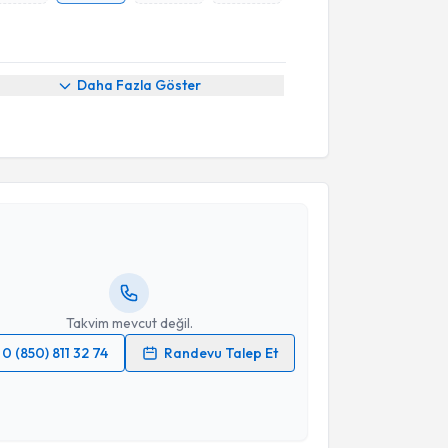
Daha Fazla Göster
akvimi Talebi
yesi Banu Karaalioğlu
için randevu takvimi talebi
Size bu uzmandan randevu almanız için bir takvim
ında e-posta ile bilgilendireceğiz.
resiniz
Takvim mevcut değil.
0 (850) 811 32 74
Randevu Talep Et
 verilerimin işlenmesine ilişkin
Aydınlatma Metni
'ni
 ve kişisel verilerimin belirtilen kapsamda
esini kabul ediyorum.