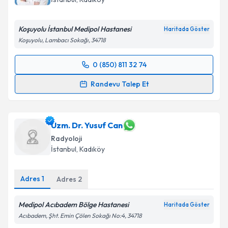
E-posta Adresiniz
Koşuyolu İstanbul Medipol Hastanesi
Haritada Göster
Koşuyolu, Lambacı Sokağı, 34718
Kişisel verilerimin işlenmesine ilişkin
Aydınlatma
0 (850) 811 32 74
Metni
'ni okudum ve kişisel verilerimin belirtilen
Randevu Takvimi Talebi
kapsamda işlenmesini kabul ediyorum.
Randevu Talep Et
Dr. Öğr. Üyesi İnci Altıok Baltepe
için randevu
Takvim Talebini Gönder
takvimi talebi oluşturun. Size bu uzmandan randevu
almanız için bir takvim hazırlandığında e-posta ile
Uzm. Dr. Yusuf Can
bilgilendireceğiz.
Radyoloji
İstanbul
, Kadıköy
E-posta Adresiniz
Adres
1
Adres
2
Medipol Acıbadem Bölge Hastanesi
Kişisel verilerimin işlenmesine ilişkin
Aydınlatma
Haritada Göster
Metni
'ni okudum ve kişisel verilerimin belirtilen
Acıbadem, Şht. Emin Çölen Sokağı No:4, 34718
kapsamda işlenmesini kabul ediyorum.