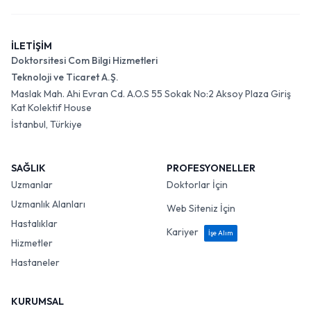
İLETİŞİM
Doktorsitesi Com Bilgi Hizmetleri
Teknoloji ve Ticaret A.Ş.
Maslak Mah. Ahi Evran Cd. A.O.S 55 Sokak No:2 Aksoy Plaza Giriş
Kat Kolektif House
İstanbul, Türkiye
SAĞLIK
PROFESYONELLER
Uzmanlar
Doktorlar İçin
Uzmanlık Alanları
Web Siteniz İçin
Hastalıklar
Kariyer
İşe Alım
Hizmetler
Hastaneler
KURUMSAL