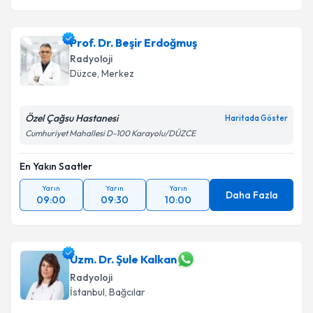
Prof. Dr. Beşir Erdoğmuş
Radyoloji
Düzce
, Merkez
Özel Çağsu Hastanesi
Haritada Göster
Cumhuriyet Mahallesi D-100 Karayolu/DÜZCE
En Yakın Saatler
Yarın
Yarın
Yarın
Daha Fazla
09:00
09:30
10:00
Uzm. Dr. Şule Kalkan
Radyoloji
İstanbul
, Bağcılar