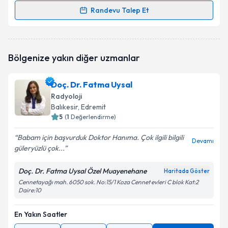
Randevu Talep Et
Randevu Takvimi Talebi
Dr. Savaş Karakoç
için randevu takvimi talebi
Bölgenize yakın diğer uzmanlar
oluşturun. Size bu uzmandan randevu almanız için bir
takvim hazırlandığında e-posta ile bilgilendireceğiz.
Doç. Dr. Fatma Uysal
E-posta Adresiniz
Radyoloji
Balıkesir
, Edremit
5
(
1
Değerlendirme)
Babam için başvurduk Doktor Hanıma. Çok ilgili bilgili
Kişisel verilerimin işlenmesine ilişkin
Aydınlatma
Devamı
güleryüzlü çok...
Metni
'ni okudum ve kişisel verilerimin belirtilen
kapsamda işlenmesini kabul ediyorum.
Doç. Dr. Fatma Uysal Özel Muayenehane
Haritada Göster
Cennetayağı mah. 6050 sok. No:15/1 Koza Cennet evleri C blok Kat:2
Daire:10
Takvim Talebini Gönder
En Yakın Saatler