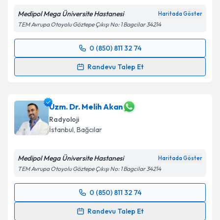
Medipol Mega Üniversite Hastanesi
Haritada Göster
TEM Avrupa Otoyolu Göztepe Çıkışı No: 1 Bagcilar 34214
0 (850) 811 32 74
Randevu Takvimi Talebi
Randevu Talep Et
Uzm. Dr. Şule Kalkan
için randevu takvimi talebi
oluşturun. Size bu uzmandan randevu almanız için bir
takvim hazırlandığında e-posta ile bilgilendireceğiz.
Uzm. Dr. Melih Akan
Radyoloji
E-posta Adresiniz
İstanbul
, Bağcılar
Medipol Mega Üniversite Hastanesi
Haritada Göster
TEM Avrupa Otoyolu Göztepe Çıkışı No: 1 Bagcilar 34214
Kişisel verilerimin işlenmesine ilişkin
Aydınlatma
Metni
'ni okudum ve kişisel verilerimin belirtilen
0 (850) 811 32 74
kapsamda işlenmesini kabul ediyorum.
Randevu Takvimi Talebi
Randevu Talep Et