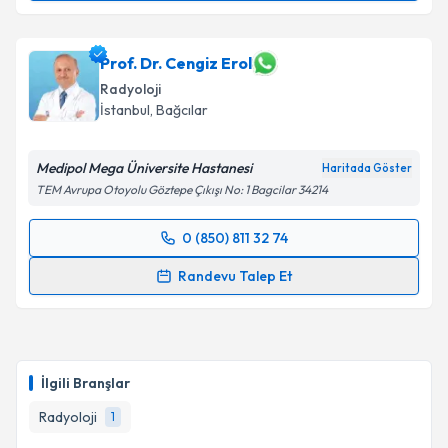
Takvim Talebini Gönder
Uzm. Dr. Melih Akan
için randevu takvimi talebi
oluşturun. Size bu uzmandan randevu almanız için bir
takvim hazırlandığında e-posta ile bilgilendireceğiz.
Prof. Dr. Cengiz Erol
Radyoloji
E-posta Adresiniz
İstanbul
, Bağcılar
Medipol Mega Üniversite Hastanesi
Haritada Göster
TEM Avrupa Otoyolu Göztepe Çıkışı No: 1 Bagcilar 34214
Kişisel verilerimin işlenmesine ilişkin
Aydınlatma
Metni
'ni okudum ve kişisel verilerimin belirtilen
0 (850) 811 32 74
kapsamda işlenmesini kabul ediyorum.
Randevu Takvimi Talebi
Randevu Talep Et
Takvim Talebini Gönder
Prof. Dr. Cengiz Erol
için randevu takvimi talebi
oluşturun. Size bu uzmandan randevu almanız için bir
takvim hazırlandığında e-posta ile bilgilendireceğiz.
İlgili Branşlar
E-posta Adresiniz
Radyoloji
1