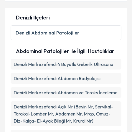
Kişisel verilerimin işlenmesine ilişkin
Aydınlatma
Denizli İlçeleri
Metni
'ni okudum ve kişisel verilerimin belirtilen
kapsamda işlenmesini kabul ediyorum.
Denizli
Abdominal Patolojiler
Takvim Talebini Gönder
Abdominal Patolojiler ile İlgili Hastalıklar
Denizli Merkezefendi 4 Boyutlu Gebelik Ultrasonu
Denizli Merkezefendi Abdomen Radyolojisi
Denizli Merkezefendi Abdomen ve Toraks İnceleme
Denizli Merkezefendi Açık Mr (Beyin Mr, Servikal-
Torakal-Lomber Mr, Abdomen Mr, Mrcp, Omuz-
Diz-Kalça- El-Ayak Bileği Mr, Krural Mr)