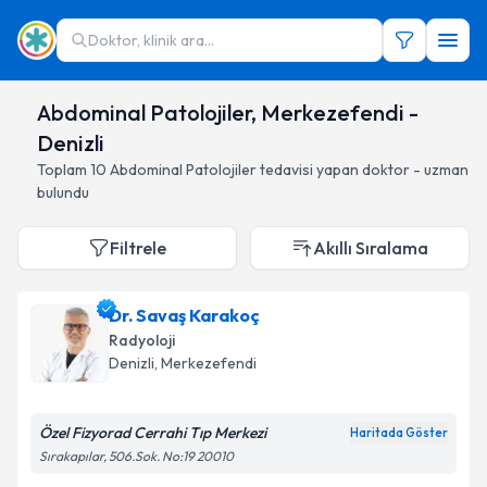
Doktor, klinik ara...
Abdominal Patolojiler, Merkezefendi -
Denizli
Toplam
10
Abdominal Patolojiler
tedavisi yapan doktor - uzman
bulundu
Filtrele
Akıllı Sıralama
Dr. Savaş Karakoç
Radyoloji
Denizli
, Merkezefendi
Özel Fizyorad Cerrahi Tıp Merkezi
Haritada Göster
Sırakapılar, 506.Sok. No:19 20010