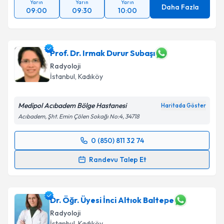
Yarın
Yarın
Yarın
Daha Fazla
09:00
09:30
10:00
Prof. Dr. Irmak Durur Subaşı
Radyoloji
İstanbul
, Kadıköy
Medipol Acıbadem Bölge Hastanesi
Haritada Göster
Acıbadem, Şht. Emin Çölen Sokağı No:4, 34718
0 (850) 811 32 74
Randevu Takvimi Talebi
Randevu Talep Et
Prof. Dr. Irmak Durur Subaşı
için randevu takvimi
talebi oluşturun. Size bu uzmandan randevu almanız
için bir takvim hazırlandığında e-posta ile
Dr. Öğr. Üyesi İnci Altıok Baltepe
bilgilendireceğiz.
Radyoloji
İstanbul
, Kadıköy