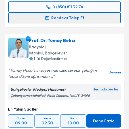
0 (850) 811 32 74
Randevu Takvimi Talebi
Takvim Talebini Gönder
Randevu Talep Et
Uzm. Dr. Yusuf Can
için randevu takvimi talebi
oluşturun. Size bu uzmandan randevu almanız için bir
Prof. Dr. Tümay Bekci
takvim hazırlandığında e-posta ile bilgilendireceğiz.
Radyoloji
E-posta Adresiniz
İstanbul
, Bahçelievler
5
(
6
Değerlendirme)
Tümay Hoca' nın sayesinde uzun süredir çektiğim
Devamı
topuk dikeni ağrısından...
Kişisel verilerimin işlenmesine ilişkin
Aydınlatma
Metni
'ni okudum ve kişisel verilerimin belirtilen
Bahçelievler Medipol Hastanesi
Haritada Göster
kapsamda işlenmesini kabul ediyorum.
Çobançesme Mahallesi, Fatih Caddesi, No:1/8, 34196
En Yakın Saatler
Takvim Talebini Gönder
Yarın
Yarın
Yarın
Daha Fazla
09:00
09:30
10:00