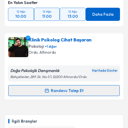
En Yakın Saatler
12 Ağu
12 Ağu
12 Ağu
Daha Fazla
10:00
11:00
13:00
Klinik Psikolog Cihat Başaran
Psikoloji
+
1
diğer
Ordu
, Altınordu
Doğa Psikolojik Danışmanlık
Haritada Göster
Bahçelievler, 289. Sk. No:1/1, 52200 Altınordu/Ordu
Randevu Talep Et
Randevu Takvimi Talebi
Klinik Psikolog Cihat Başaran
için randevu takvimi
talebi oluşturun. Size bu uzmandan randevu almanız
İlgili Branşlar
için bir takvim hazırlandığında e-posta ile