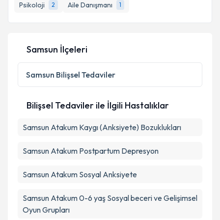
bilgilendireceğiz.
Psikoloji
Aile Danışmanı
2
1
E-posta Adresiniz
Samsun İlçeleri
Kişisel verilerimin işlenmesine ilişkin
Aydınlatma
Samsun
Bilişsel Tedaviler
Metni
'ni okudum ve kişisel verilerimin belirtilen
kapsamda işlenmesini kabul ediyorum.
Bilişsel Tedaviler ile İlgili Hastalıklar
Takvim Talebini Gönder
Samsun Atakum Kaygı (Anksiyete) Bozuklukları
Samsun Atakum Postpartum Depresyon
Samsun Atakum Sosyal Anksiyete
Samsun Atakum 0-6 yaş Sosyal beceri ve Gelişimsel
Oyun Grupları