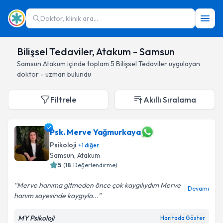
Doktor, klinik ara...
Bilişsel Tedaviler, Atakum - Samsun
Samsun
Atakum
içinde toplam
5
Bilişsel Tedaviler
uygulayan
doktor - uzman bulundu
Filtrele
Akıllı Sıralama
Psk. Merve Yağmurkaya
Psikoloji
+
1
diğer
Samsun
, Atakum
5
(
18
Değerlendirme)
Merve hanıma gitmeden önce çok kaygılıydım Merve
Devamı
hanım sayesinde kaygıyla...
MY Psikoloji
Haritada Göster