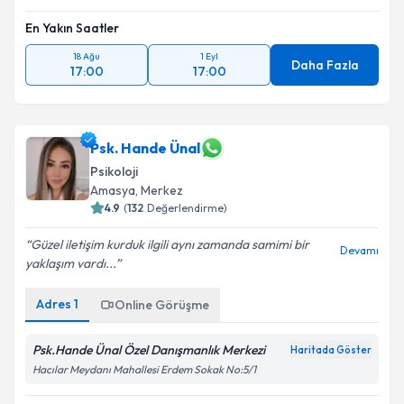
En Yakın Saatler
18 Ağu
1 Eyl
Daha Fazla
17:00
17:00
Psk. Hande Ünal
Psikoloji
Amasya
, Merkez
4.9
(
132
Değerlendirme)
Güzel iletişim kurduk ilgili aynı zamanda samimi bir
Devamı
yaklaşım vardı...
Adres
1
Online Görüşme
Psk.Hande Ünal Özel Danışmanlık Merkezi
Haritada Göster
Hacılar Meydanı Mahallesi Erdem Sokak No:5/1