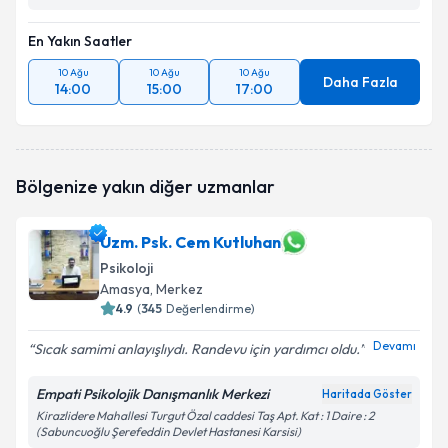
En Yakın Saatler
10 Ağu
10 Ağu
10 Ağu
Daha Fazla
14:00
15:00
17:00
Bölgenize yakın diğer uzmanlar
Uzm. Psk. Cem Kutluhan
Psikoloji
Amasya
, Merkez
4.9
(
345
Değerlendirme)
Devamı
Sıcak samimi anlayışlıydı. Randevu için yardımcı oldu.
Empati Psikolojik Danışmanlık Merkezi
Haritada Göster
Kirazlidere Mahallesi Turgut Özal caddesi Taş Apt. Kat : 1 Daire : 2
(Sabuncuoğlu Şerefeddin Devlet Hastanesi Karsisi)