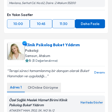
Mevlana, Serhat Cd. No:62, Daire : 2 Atakum 55200
En Yakın Saatler
10:00
10:45
11:30
Daha Fazla
Klinik Psikolog Buket Yıldırım
Psikoloji
Samsun
, Atakum
5
(
3
Değerlendirme)
Terapi süreci tamamlanmış bir danışan olarak Buket
Devamı
Hanımdan ve uyguladığı...
Adres
1
Online Görüşme
Özel Sağlık Meslek Hizmet Birimi Klinik
Haritada Göster
Psikolog Buket Yıldırım
ATAKENT MAH. 3102. SK. NO 16 /2