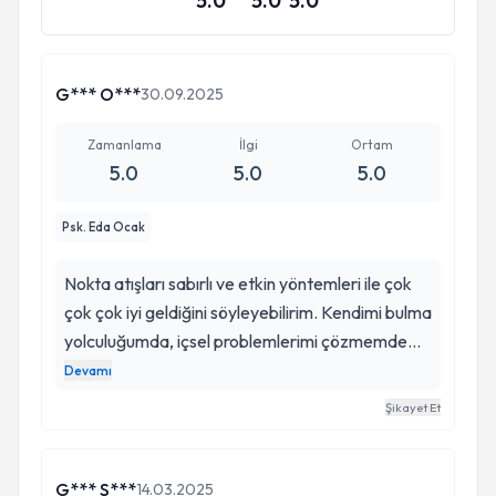
5.0
5.0
5.0
G*** O***
30.09.2025
Zamanlama
İlgi
Ortam
5.0
5.0
5.0
Psk. Eda Ocak
Nokta atışları sabırlı ve etkin yöntemleri ile çok
çok çok iyi geldiğini söyleyebilirim. Kendimi bulma
yolculuğumda, içsel problemlerimi çözmemde
önemli rol oynayan tek kişi. Daha önce gittiğim
Devamı
uzmanlardan daha farklı daha yenilikçi daha
Şikayet Et
etkin çözümler üretmemde bana yol gösterdi.
G*** S***
14.03.2025