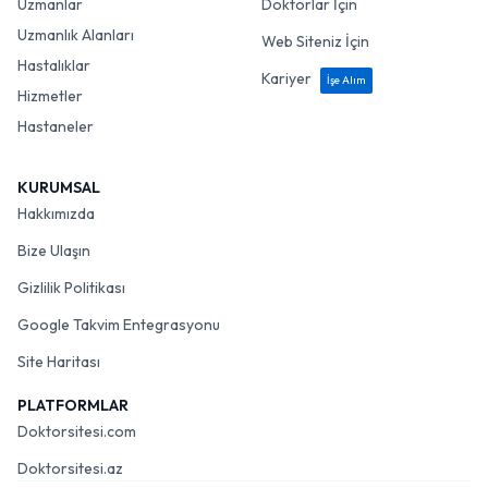
Uzmanlar
Doktorlar İçin
Uzmanlık Alanları
Web Siteniz İçin
Hastalıklar
Kariyer
İşe Alım
Hizmetler
Hastaneler
KURUMSAL
Hakkımızda
Bize Ulaşın
Gizlilik Politikası
Google Takvim Entegrasyonu
Site Haritası
PLATFORMLAR
Doktorsitesi.com
Doktorsitesi.az