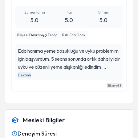
Zamanlama
İlgi
Ortam
5.0
5.0
5.0
Bilişsel Davranışçı Terapi
Psk. Eda Ocak
Eda hanıma yeme bozukluğu ve uyku problemim
için başvurdum. 5 seans sonunda artık daha iyi bir
uyku ve düzenli yeme alışkanlığı edindim.
Kendisine çok teşekkür ediyorum ve kesinlikle
Devamı
tavsiye ediyorum. Kendisi tüm profesyonelliği ile
Şikayet Et
sizlere yardımcı oluyor ♥️
Mesleki Bilgiler
Deneyim Süresi