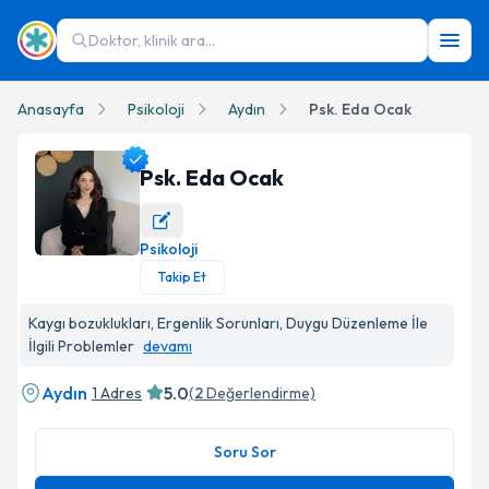
Doktor, klinik ara...
Anasayfa
Psikoloji
Aydın
Psk. Eda Ocak
Psk. Eda Ocak
Psikoloji
Psk. Eda Ocak Profil Fotoğrafı
Takip Et
Kaygı bozuklukları, Ergenlik Sorunları, Duygu Düzenleme İle
İlgili Problemler
devamı
Aydın
5.0
1 Adres
(
2
Değerlendirme)
Soru Sor