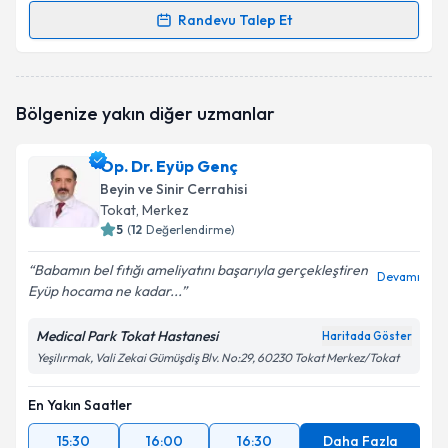
Randevu Talep Et
Randevu Takvimi Talebi
Op. Dr. Merih Can Yılmaz
için randevu takvimi talebi
Bölgenize yakın diğer uzmanlar
oluşturun. Size bu uzmandan randevu almanız için bir
takvim hazırlandığında e-posta ile bilgilendireceğiz.
Op. Dr. Eyüp Genç
E-posta Adresiniz
Beyin ve Sinir Cerrahisi
Tokat
, Merkez
5
(
12
Değerlendirme)
Babamın bel fıtığı ameliyatını başarıyla gerçekleştiren
Kişisel verilerimin işlenmesine ilişkin
Aydınlatma
Devamı
Eyüp hocama ne kadar...
Metni
'ni okudum ve kişisel verilerimin belirtilen
kapsamda işlenmesini kabul ediyorum.
Medical Park Tokat Hastanesi
Haritada Göster
Yeşilırmak, Vali Zekai Gümüşdiş Blv. No:29, 60230 Tokat Merkez/Tokat
Takvim Talebini Gönder
En Yakın Saatler
15:30
16:00
16:30
Daha Fazla