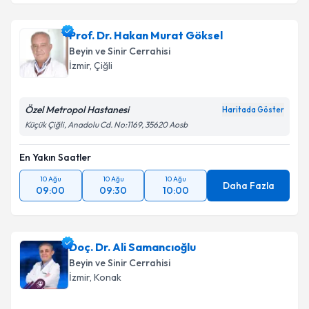
Doç. Dr. Arsal Acarbaş
için randevu takvimi talebi
oluşturun. Size bu uzmandan randevu almanız için bir
Prof. Dr. Hakan Murat Göksel
takvim hazırlandığında e-posta ile bilgilendireceğiz.
Beyin ve Sinir Cerrahisi
E-posta Adresiniz
İzmir
, Çiğli
Özel Metropol Hastanesi
Haritada Göster
Küçük Çiğli, Anadolu Cd. No:1169, 35620 Aosb
Kişisel verilerimin işlenmesine ilişkin
Aydınlatma
Metni
'ni okudum ve kişisel verilerimin belirtilen
En Yakın Saatler
kapsamda işlenmesini kabul ediyorum.
10 Ağu
10 Ağu
10 Ağu
Daha Fazla
09:00
09:30
10:00
Takvim Talebini Gönder
Doç. Dr. Ali Samancıoğlu
Beyin ve Sinir Cerrahisi
İzmir
, Konak