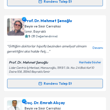
Randevu Talep Et
Prof. Dr. Nezih Oktar
için randevu takvimi talebi
oluşturun. Size bu uzmandan randevu almanız için bir
Prof. Dr. Mehmet Şenoğlu
takvim hazırlandığında e-posta ile bilgilendireceğiz.
Beyin ve Sinir Cerrahisi
E-posta Adresiniz
İzmir
, Bayraklı
5
(
31
Değerlendirme)
Gittiğim doktorlar hipofiz bezinden ameliyat olmam
Devamı
gerektiğini aksi halde felç...
Kişisel verilerimin işlenmesine ilişkin
Aydınlatma
Metni
'ni okudum ve kişisel verilerimin belirtilen
Prof. Dr. Mehmet Şenoğlu
Haritada Göster
kapsamda işlenmesini kabul ediyorum.
Lider Centrio İş Merkezi, Mansuroğlu, 1593/1. Sk. No: 2 A Blok Kat 10
Daire:108, 35540 Bayraklı/İzmir
Takvim Talebini Gönder
Randevu Talep Et
Randevu Takvimi Talebi
Prof. Dr. Mehmet Şenoğlu
için randevu takvimi
Doç. Dr. Emrah Akçay
talebi oluşturun. Size bu uzmandan randevu almanız
Beyin ve Sinir Cerrahisi