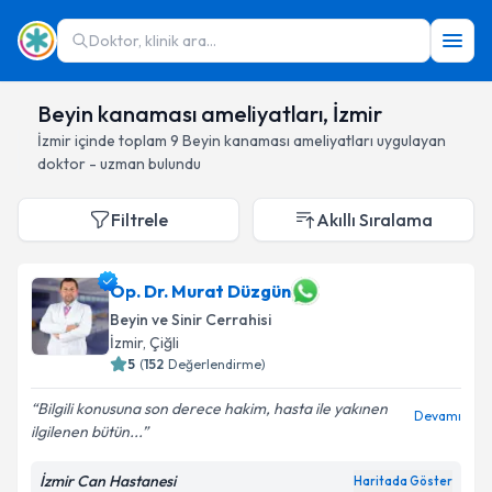
Doktor, klinik ara...
Beyin kanaması ameliyatları, İzmir
İzmir
içinde toplam
9
Beyin kanaması ameliyatları
uygulayan
doktor - uzman bulundu
Filtrele
Akıllı Sıralama
Op. Dr. Murat Düzgün
Beyin ve Sinir Cerrahisi
İzmir
, Çiğli
5
(
152
Değerlendirme)
Bilgili konusuna son derece hakim, hasta ile yakınen
Devamı
ilgilenen bütün...
İzmir Can Hastanesi
Haritada Göster