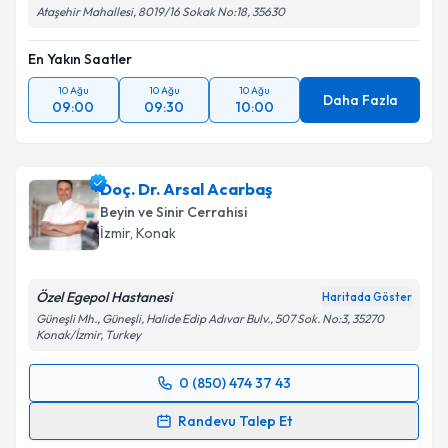
Ataşehir Mahallesi, 8019/16 Sokak No:18, 35630
En Yakın Saatler
10 Ağu
10 Ağu
10 Ağu
Daha Fazla
09:00
09:30
10:00
Doç. Dr. Arsal Acarbaş
Beyin ve Sinir Cerrahisi
İzmir
, Konak
Özel Egepol Hastanesi
Haritada Göster
Güneşli Mh., Güneşli, Halide Edip Adıvar Bulv., 507 Sok. No:3, 35270
Konak/İzmir, Turkey
0 (850) 474 37 43
Randevu Takvimi Talebi
Randevu Talep Et