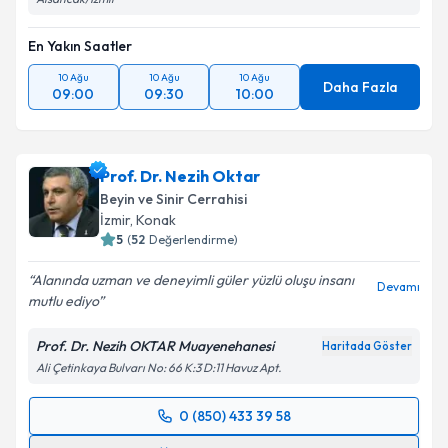
En Yakın Saatler
10 Ağu
10 Ağu
10 Ağu
Daha Fazla
09:00
09:30
10:00
Prof. Dr. Nezih Oktar
Beyin ve Sinir Cerrahisi
İzmir
, Konak
5
(
52
Değerlendirme)
Alanında uzman ve deneyimli güler yüzlü oluşu insanı
Devamı
mutlu ediyo
Prof. Dr. Nezih OKTAR Muayenehanesi
Haritada Göster
Ali Çetinkaya Bulvarı No: 66 K:3 D:11 Havuz Apt.
0 (850) 433 39 58
Randevu Takvimi Talebi