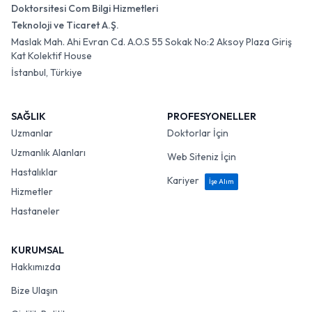
Doktorsitesi Com Bilgi Hizmetleri
Teknoloji ve Ticaret A.Ş.
Maslak Mah. Ahi Evran Cd. A.O.S 55 Sokak No:2 Aksoy Plaza Giriş
Kat Kolektif House
İstanbul, Türkiye
SAĞLIK
PROFESYONELLER
Uzmanlar
Doktorlar İçin
Uzmanlık Alanları
Web Siteniz İçin
Hastalıklar
Kariyer
İşe Alım
Hizmetler
Hastaneler
KURUMSAL
Hakkımızda
Bize Ulaşın