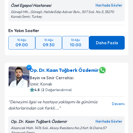
Özel Egepol Hastanesi
Haritada Göster
Güneşli Mh., Güneşli, Halide Edip Adıvar Bulv., 507 Sok. No:3, 35270
Konak/İzmir, Turkey
En Yakın Saatler
10 Ağu
10 Ağu
10 Ağu
Daha Fazla
09:00
09:30
10:00
Op. Dr. Kaan Tuğberk Özdemir
Beyin ve Sinir Cerrahisi
İzmir
, Konak
4.8
(
2
Değerlendirme)
Deneyimi ilgisi ve hastaya yaklaşımı ile günümüz
Devamı
doktorlarindan cok farkli....
Op. Dr. Kaan Tuğberk Özdemir
Haritada Göster
Alsancak Mah. 1476 Sok. Aksoy Rezidans No:2 Kat :16 Daire:57
Alsancak/İzmir