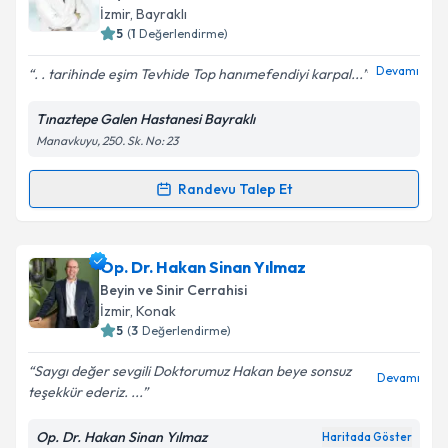
için bir takvim hazırlandığında e-posta ile
İzmir
, Bayraklı
bilgilendireceğiz.
5
(
1
Değerlendirme)
E-posta Adresiniz
Devamı
. . tarihinde eşim Tevhide Top hanımefendiyi karpal...
Tınaztepe Galen Hastanesi Bayraklı
Manavkuyu, 250. Sk. No: 23
Kişisel verilerimin işlenmesine ilişkin
Aydınlatma
Metni
'ni okudum ve kişisel verilerimin belirtilen
Randevu Talep Et
Randevu Takvimi Talebi
kapsamda işlenmesini kabul ediyorum.
Doç. Dr. Emrah Akçay
için randevu takvimi talebi
Op. Dr. Hakan Sinan Yılmaz
Takvim Talebini Gönder
oluşturun. Size bu uzmandan randevu almanız için bir
Beyin ve Sinir Cerrahisi
takvim hazırlandığında e-posta ile bilgilendireceğiz.
İzmir
, Konak
5
(
3
Değerlendirme)
E-posta Adresiniz
Saygı değer sevgili Doktorumuz Hakan beye sonsuz
Devamı
teşekkür ederiz. ...
Op. Dr. Hakan Sinan Yılmaz
Haritada Göster
Kişisel verilerimin işlenmesine ilişkin
Aydınlatma