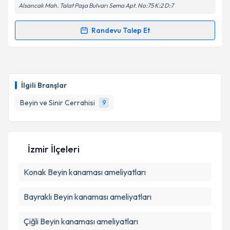
Alsancak Mah. Talat Paşa Bulvarı Sema Apt. No:75 K:2 D:7
Metni
'ni okudum ve kişisel verilerimin belirtilen
kapsamda işlenmesini kabul ediyorum.
Randevu Talep Et
Randevu Takvimi Talebi
Takvim Talebini Gönder
Op. Dr. Hakan Sinan Yılmaz
için randevu takvimi
talebi oluşturun. Size bu uzmandan randevu almanız
İlgili Branşlar
için bir takvim hazırlandığında e-posta ile
bilgilendireceğiz.
Beyin ve Sinir Cerrahisi
9
E-posta Adresiniz
İzmir İlçeleri
Konak
Beyin kanaması ameliyatları
Kişisel verilerimin işlenmesine ilişkin
Aydınlatma
Metni
'ni okudum ve kişisel verilerimin belirtilen
kapsamda işlenmesini kabul ediyorum.
Bayraklı
Beyin kanaması ameliyatları
Çiğli
Beyin kanaması ameliyatları
Takvim Talebini Gönder