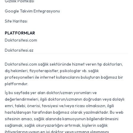
Gizlilik Politikası
Google Takvim Entegrasyonu
Site Haritası
PLATFORMLAR
Doktorsitesi.com
Doktorsitesi.az
Doktorsitesi.com sağlık sektöründe hizmet veren tıp doktorları,
diş hekimleri, fizyoterapistler, psikologlar vb. sağlık
profesyonelleri ile internet kullanıcılarını buluşturan bağımsız bir
platformdur.
İş bu sayfada yer alan doktor/uzman yorumları ve
değerlendirmeleri, ilgili doktorun/uzmanın doğrudan veya dolaylı
emri, talebi, önerisi, tavsiyesi ve/veya ricası olmaksızın, ilgili
hasta/danışan tarafından bağımsız olarak yazılmaktadır. Bu web
sitesinin amacı, sağlık alanında kamuoyunun bilgilendirilmesini
sağlamak, sağlık okuryazarlığını artırmak, kişilerin sağlık
ihtiyaçlarına uygun en iyi doktor veya uzmana ulaşmasını