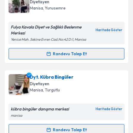
talebi oluşturun. Size bu uzmandan randevu almanız
Diyetisyen
için bir takvim hazırlandığında e-posta ile
Manisa
, Yunusemre
bilgilendireceğiz.
E-posta Adresiniz
Fulya Kavala Diyet ve Sağlıklı Beslenme
Haritada Göster
Merkezi
Yenice Mah. Sekine Evren Cad.No:42 D:1, Manisa
Kişisel verilerimin işlenmesine ilişkin
Aydınlatma
Randevu Talep Et
Randevu Takvimi Talebi
Metni
'ni okudum ve kişisel verilerimin belirtilen
kapsamda işlenmesini kabul ediyorum.
Uzm. Dyt. Fulya Kavala Bafalı
için randevu takvimi
Dyt. Kübra Bingüler
talebi oluşturun. Size bu uzmandan randevu almanız
Takvim Talebini Gönder
Diyetisyen
için bir takvim hazırlandığında e-posta ile
Manisa
, Turgutlu
bilgilendireceğiz.
E-posta Adresiniz
kübra bingüler danışma merkezi
Haritada Göster
manisa
Randevu Talep Et
Randevu Takvimi Talebi