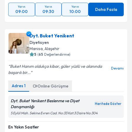
Yarın
Yarın
Yarın
Daha Fazla
09:00
09:30
10:00
Dyt. Buket Yenikent
Diyetisyen
Manisa
, Alaşehir
5
(
65
Değerlendirme)
Buket Hanım oldukça kibar, güler yüzlü ve alanında
Devamı
başarılı bir...
Adres
1
Online Görüşme
Dyt. Buket Yenikent Beslenme ve Diyet
Haritada Göster
Danışmanlığı
5 Eylül Mah. Sekine Evren Cad. No:33 Kat:3 Daire No:304
En Yakın Saatler