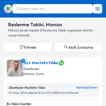
Doktor, klinik ara...
Beslenme Takibi, Manisa
Manisa
içinde toplam
8
Beslenme Takibi
uygulayan doktor -
uzman bulundu
Filtrele
Akıllı Sıralama
Dyt. Mustafa Yıldız
Diyetisyen
Manisa
, Soma
Diyetisyen Mustafa Yıldız
Haritada Göster
Kurtuluş, Tahsin Baykal Sk No:2/12, 45500 Soma/Manisa
En Yakın Saatler