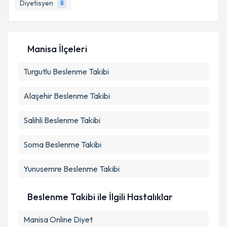
Diyetisyen
8
E-posta Adresiniz
Manisa İlçeleri
Kişisel verilerimin işlenmesine ilişkin
Aydınlatma
Turgutlu
Metni
Beslenme Takibi
'ni okudum ve kişisel verilerimin belirtilen
kapsamda işlenmesini kabul ediyorum.
Alaşehir
Beslenme Takibi
Takvim Talebini Gönder
Salihli
Beslenme Takibi
Soma
Beslenme Takibi
Yunusemre
Beslenme Takibi
Beslenme Takibi ile İlgili Hastalıklar
Manisa Online Diyet