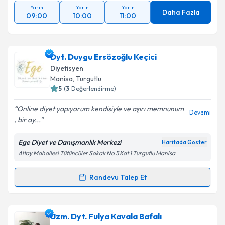
Yarın
Yarın
Yarın
Daha Fazla
09:00
10:00
11:00
Dyt. Duygu Ersözoğlu Keçici
Diyetisyen
Manisa
, Turgutlu
5
(
3
Değerlendirme)
Online diyet yapıyorum kendisiyle ve aşırı memnunum
Devamı
, bir ay...
Ege Diyet ve Danışmanlık Merkezi
Haritada Göster
Altay Mahallesi Tütüncüler Sokak No 5 Kat 1 Turgutlu Manisa
Randevu Talep Et
Randevu Takvimi Talebi
Dyt. Duygu Ersözoğlu Keçici
için randevu takvimi
Uzm. Dyt. Fulya Kavala Bafalı