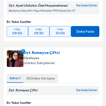
Dyt. Aysel Uluhatun Özel Muayenehanesi
Haritada Göster
Barbaros Hayrettin Paşa Mahallesi 1995 Sokak No:1/3
En Yakın Saatler
9 Ağu
9 Ağu
9 Ağu
Daha Fazla
09:00
09:30
10:00
Dyt. Rumeysa Çiftci
Diyetisyen
İstanbul
, Bahçelievler
Adres
1
Online Görüşme
Dyt. Rumeysa Çiftci
Haritada Göster
En Yakın Saatler