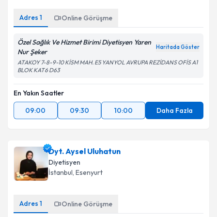
Adres
1
Kişisel verilerimin işlenmesine ilişkin
Online Görüşme
Aydınlatma
Metni
'ni okudum ve kişisel verilerimin belirtilen
kapsamda işlenmesini kabul ediyorum.
Özel Sağlık Ve Hizmet Birimi Diyetisyen Yaren
Haritada Göster
Nur Şeker
ATAKOY 7-8-9-10 KİSM MAH. E5 YANYOL AVRUPA REZİDANS OFİS A1
Takvim Talebini Gönder
BLOK KAT6 D63
En Yakın Saatler
09:00
09:30
10:00
Daha Fazla
Dyt. Aysel Uluhatun
Diyetisyen
İstanbul
, Esenyurt
Adres
1
Online Görüşme