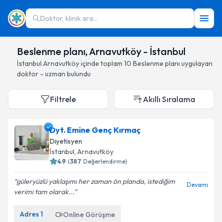
Doktor, klinik ara...
Beslenme planı, Arnavutköy - İstanbul
İstanbul
Arnavutköy
içinde toplam
10
Beslenme planı
uygulayan
doktor - uzman bulundu
Filtrele
Akıllı Sıralama
Dyt. Emine Genç Kırmaç
Diyetisyen
İstanbul
, Arnavutköy
4.9
(
387
Değerlendirme)
güleryüzlü yaklaşımı her zaman ön planda, istediğim
Devamı
verimi tam olarak...
Adres
1
Online Görüşme