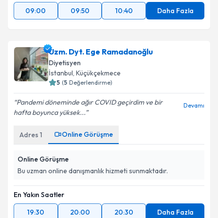
09:00
09:50
10:40
Daha Fazla
Uzm. Dyt. Ege Ramadanoğlu
Diyetisyen
İstanbul
, Küçükçekmece
5
(
5
Değerlendirme)
Pandemi döneminde ağır COVID geçirdim ve bir
Devamı
hafta boyunca yüksek...
Online Görüşme
Adres
1
Online Görüşme
Bu uzman online danışmanlık hizmeti sunmaktadır.
En Yakın Saatler
19:30
20:00
20:30
Daha Fazla