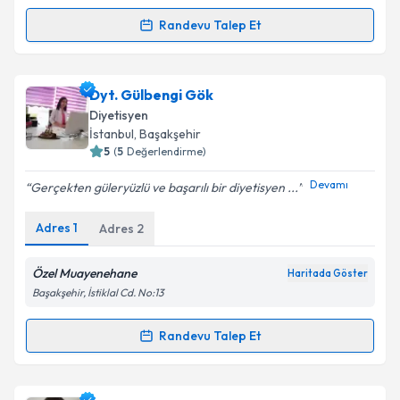
Randevu Talep Et
Randevu Takvimi Talebi
Dyt. Tuba Çengel
için randevu takvimi talebi
Dyt. Gülbengi Gök
oluşturun. Size bu uzmandan randevu almanız için bir
Diyetisyen
takvim hazırlandığında e-posta ile bilgilendireceğiz.
İstanbul
, Başakşehir
5
(
5
Değerlendirme)
E-posta Adresiniz
Devamı
Gerçekten güleryüzlü ve başarılı bir diyetisyen ...
Adres
1
Adres
2
Kişisel verilerimin işlenmesine ilişkin
Aydınlatma
Metni
'ni okudum ve kişisel verilerimin belirtilen
Özel Muayenehane
Haritada Göster
kapsamda işlenmesini kabul ediyorum.
Başakşehir, İstiklal Cd. No:13
Randevu Talep Et
Randevu Takvimi Talebi
Takvim Talebini Gönder