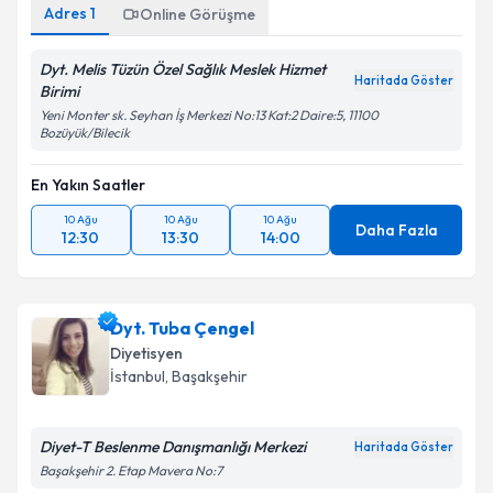
Adres
1
Online Görüşme
Dyt. Melis Tüzün Özel Sağlık Meslek Hizmet
Haritada Göster
Birimi
Yeni Monter sk. Seyhan İş Merkezi No:13 Kat:2 Daire:5, 11100
Bozüyük/Bilecik
En Yakın Saatler
10 Ağu
10 Ağu
10 Ağu
Daha Fazla
12:30
13:30
14:00
Dyt. Tuba Çengel
Diyetisyen
İstanbul
, Başakşehir
Diyet-T Beslenme Danışmanlığı Merkezi
Haritada Göster
Başakşehir 2. Etap Mavera No:7