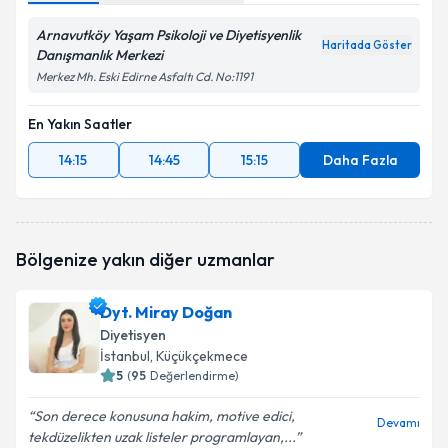
Arnavutköy Yaşam Psikoloji ve Diyetisyenlik
Haritada Göster
Danışmanlık Merkezi
Merkez Mh. Eski Edirne Asfaltı Cd. No:1191
En Yakın Saatler
14:15
14:45
15:15
Daha Fazla
Bölgenize yakın diğer uzmanlar
Dyt. Miray Doğan
Diyetisyen
İstanbul
, Küçükçekmece
5
(
95
Değerlendirme)
Son derece konusuna hakim, motive edici,
Devamı
tekdüzelikten uzak listeler programlayan,...