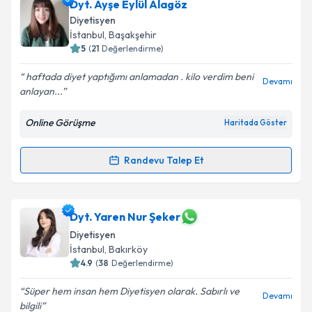
Dyt. Gülbengi Gök
için randevu takvimi talebi
Dyt. Ayşe Eylül Alagöz
oluşturun. Size bu uzmandan randevu almanız için bir
Diyetisyen
takvim hazırlandığında e-posta ile bilgilendireceğiz.
İstanbul
, Başakşehir
5
(
21
Değerlendirme)
E-posta Adresiniz
haftada diyet yaptığımı anlamadan . kilo verdim beni
Devamı
anlayan...
Online Görüşme
Haritada Göster
Kişisel verilerimin işlenmesine ilişkin
Aydınlatma
Metni
'ni okudum ve kişisel verilerimin belirtilen
kapsamda işlenmesini kabul ediyorum.
Randevu Talep Et
Randevu Takvimi Talebi
Takvim Talebini Gönder
Dyt. Ayşe Eylül Alagöz
için randevu takvimi talebi
Dyt. Yaren Nur Şeker
oluşturun. Size bu uzmandan randevu almanız için bir
Diyetisyen
takvim hazırlandığında e-posta ile bilgilendireceğiz.
İstanbul
, Bakırköy
4.9
(
38
Değerlendirme)
E-posta Adresiniz
Süper hem insan hem Diyetisyen olarak. Sabırlı ve
Devamı
bilgili