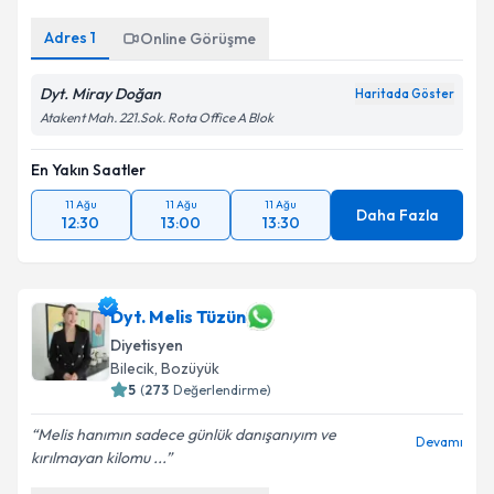
Adres
1
Online Görüşme
Dyt. Miray Doğan
Haritada Göster
Atakent Mah. 221.Sok. Rota Office A Blok
En Yakın Saatler
11 Ağu
11 Ağu
11 Ağu
Daha Fazla
12:30
13:00
13:30
Dyt. Melis Tüzün
Diyetisyen
Bilecik
, Bozüyük
5
(
273
Değerlendirme)
Melis hanımın sadece günlük danışanıyım ve
Devamı
kırılmayan kilomu ...