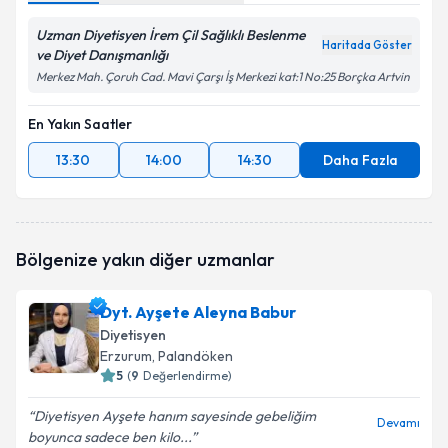
Uzman Diyetisyen İrem Çil Sağlıklı Beslenme
Haritada Göster
ve Diyet Danışmanlığı
Merkez Mah. Çoruh Cad. Mavi Çarşı İş Merkezi kat:1 No:25 Borçka Artvin
En Yakın Saatler
13:30
14:00
14:30
Daha Fazla
Bölgenize yakın diğer uzmanlar
Dyt. Ayşete Aleyna Babur
Diyetisyen
Erzurum
, Palandöken
5
(
9
Değerlendirme)
Diyetisyen Ayşete hanım sayesinde gebeliğim
Devamı
boyunca sadece ben kilo...