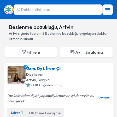
Doktor, klinik ara...
Beslenme bozukluğu, Artvin
Artvin
içinde toplam
2
Beslenme bozukluğu
uygulayan doktor -
uzman bulundu
Filtrele
Akıllı Sıralama
Uzm. Dyt. İrem Çil
Diyetisyen
Artvin
, Borçka
5
(
38
Değerlendirme)
ac kalmadan diyet yapilabiliyormus en iyi deneyim bu
Devamı
olsa gerek
Adres
1
Online Görüşme