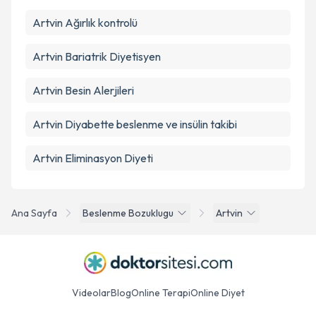
Takvim Talebini Gönder
Artvin Ağırlık kontrolü
Artvin Bariatrik Diyetisyen
Artvin Besin Alerjileri
Artvin Diyabette beslenme ve insülin takibi
Artvin Eliminasyon Diyeti
Ana Sayfa
Beslenme Bozuklugu
Artvin
Videolar
Blog
Online Terapi
Online Diyet