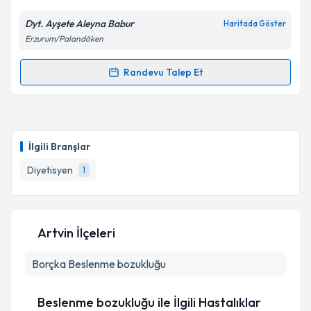
Dyt. Ayşete Aleyna Babur
Haritada Göster
Erzurum/Palandöken
Randevu Talep Et
Randevu Takvimi Talebi
Dyt. Ayşete Aleyna Babur
için randevu takvimi talebi
oluşturun. Size bu uzmandan randevu almanız için bir
İlgili Branşlar
takvim hazırlandığında e-posta ile bilgilendireceğiz.
Diyetisyen
1
E-posta Adresiniz
Artvin İlçeleri
Kişisel verilerimin işlenmesine ilişkin
Aydınlatma
Borçka
Metni
Beslenme bozukluğu
'ni okudum ve kişisel verilerimin belirtilen
kapsamda işlenmesini kabul ediyorum.
Beslenme bozukluğu ile İlgili Hastalıklar