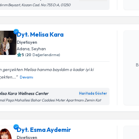
dırım Beyazıt, Kozan Cad. No:755 D:A, 01250
Randevu T
Dyt. Melis
Dyt. Melisa Kara
uzmandan ra
Diyetisyen
posta ile bi
Adana
, Seyhan
5
(
20
Değerlendirme)
E-posta Ad
B
 gerçekten Melisa hanıma bayıldım o kadar iyi ki
ekten...
Devamı
Kişisel
okudum
lisa Kara Wellness Center
Haritada Göster
işlenm
al Paşa Mahallesi Bahar Caddesi Muter Apartmanı Zemin Kat
Randevu T
Dyt. Esma
Dyt. Esma Aydemir
bu uzmandan
posta ile bi
Diyetisyen