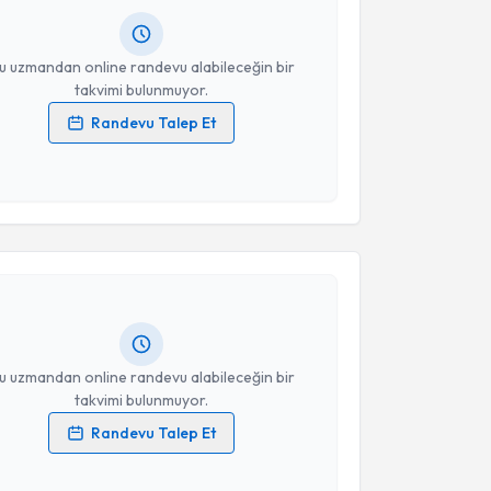
resiniz
u uzmandan online randevu alabileceğin bir
takvimi bulunmuyor.
Randevu Talep Et
 verilerimin işlenmesine ilişkin
Aydınlatma Metni
'ni
 ve kişisel verilerimin belirtilen kapsamda
akvimi Talebi
esini kabul ediyorum.
Takvim Talebini Gönder
 Fadime Özgök Şenses
için randevu takvimi talebi
Size bu uzmandan randevu almanız için bir takvim
ında e-posta ile bilgilendireceğiz.
resiniz
u uzmandan online randevu alabileceğin bir
takvimi bulunmuyor.
Randevu Talep Et
 verilerimin işlenmesine ilişkin
Aydınlatma Metni
'ni
 ve kişisel verilerimin belirtilen kapsamda