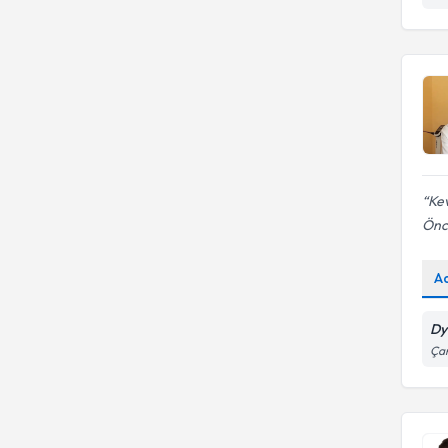
Kev
Önc
A
Dy
Ça