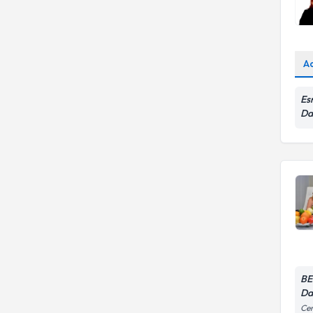
A
Es
Da
BE
Da
Cem