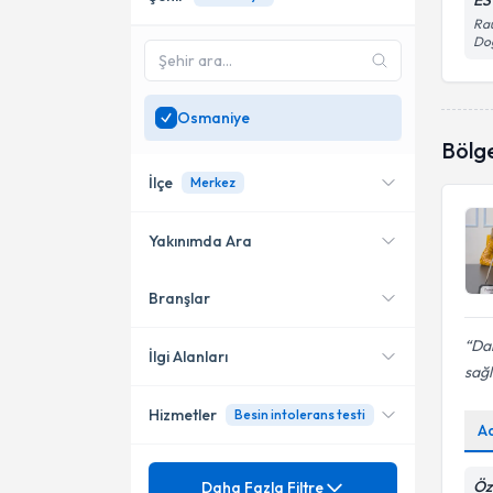
ES
Rau
Do
Osmaniye
Bölg
İlçe
Merkez
Yakınımda Ara
Branşlar
Konumuma yakın uzmanları
Merkez
göster
Dan
İlgi Alanları
sağlı
Hizmetler
Besin intolerans testi
Diyetisyen
A
Ünvan
Akdeniz Anemisi
Öz
Daha Fazla Filtre