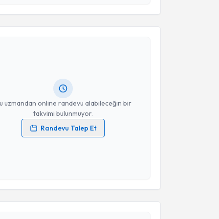
esini kabul ediyorum.
akvimi Talebi
Takvim Talebini Gönder
 Kevser BAŞOĞLU
için randevu takvimi talebi
Size bu uzmandan randevu almanız için bir takvim
ında e-posta ile bilgilendireceğiz.
resiniz
u uzmandan online randevu alabileceğin bir
takvimi bulunmuyor.
Randevu Talep Et
 verilerimin işlenmesine ilişkin
Aydınlatma Metni
'ni
 ve kişisel verilerimin belirtilen kapsamda
esini kabul ediyorum.
akvimi Talebi
Takvim Talebini Gönder
fa Çelik
için randevu takvimi talebi oluşturun. Size