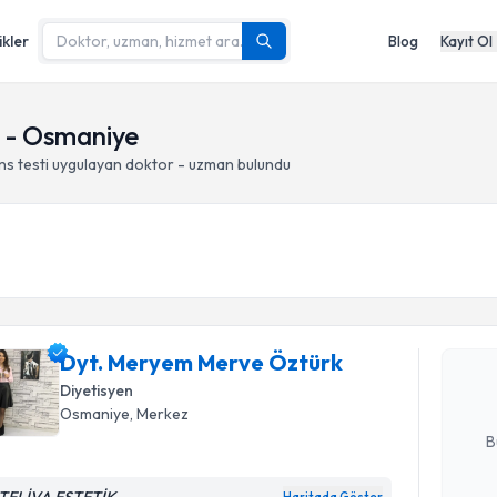
ikler
Blog
Kayıt Ol
z - Osmaniye
ns testi
uygulayan doktor - uzman bulundu
Randevu T
Dyt. Mery
oluşturun. 
Dyt. Meryem Merve Öztürk
hazırlandığ
Diyetisyen
E-posta Ad
Osmaniye
, Merkez
B