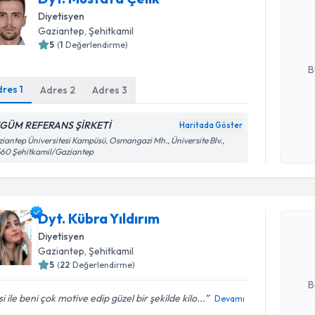
bu uzmandan
Diyetisyen
posta ile bi
Gaziantep
, Şehitkamil
5
(
1
Değerlendirme)
E-posta Ad
B
dres
1
Adres
2
Adres
3
Kişisel
GÜM REFERANS ŞİRKETİ
Haritada Göster
okudum
iantep Üniversitesi Kampüsü, Osmangazi Mh., Üniversite Blv.,
işlenm
60 Şehitkamil/Gaziantep
Randevu T
Dyt. Kübra
Dyt. Kübra Yıldırım
bu uzmandan
Diyetisyen
posta ile bi
Gaziantep
, Şehitkamil
E-posta Ad
5
(
22
Değerlendirme)
B
isi ile beni çok motive edip güzel bir şekilde kilo...
Devamı