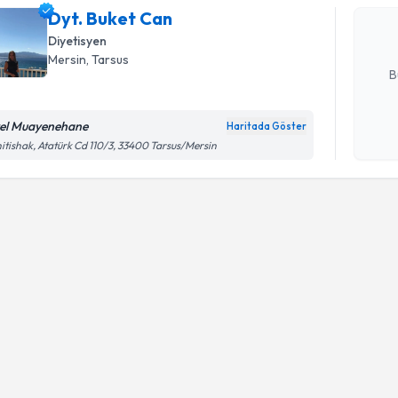
Dyt. Buket Can
posta ile bi
Diyetisyen
E-posta Ad
Mersin
, Tarsus
B
el Muayenehane
Haritada Göster
Kişisel
itishak, Atatürk Cd 110/3, 33400 Tarsus/Mersin
okudum
işlenm