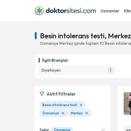
Uzmanlar
Klin
Besin intolerans testi, Merke
Osmaniye
Merkez
içinde toplam
10
Besin intolera
İlgili Branşlar
Diyetisyen
1
Aktif Filtreler
Besin intolerans testi
Osmaniye
Merkez
Şehir
Osmaniye