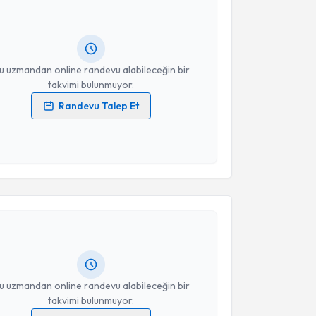
 randevu almanız için bir takvim hazırlandığında e-
lgilendireceğiz.
resiniz
u uzmandan online randevu alabileceğin bir
takvimi bulunmuyor.
Randevu Talep Et
 verilerimin işlenmesine ilişkin
Aydınlatma Metni
'ni
 ve kişisel verilerimin belirtilen kapsamda
esini kabul ediyorum.
akvimi Talebi
Takvim Talebini Gönder
 Yıldırım
için randevu takvimi talebi oluşturun. Size
 randevu almanız için bir takvim hazırlandığında e-
lgilendireceğiz.
resiniz
u uzmandan online randevu alabileceğin bir
takvimi bulunmuyor.