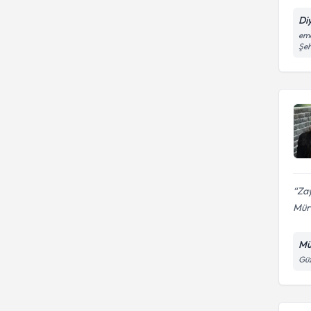
Di
eme
Şeh
Zay
Mürv
Mü
Güz