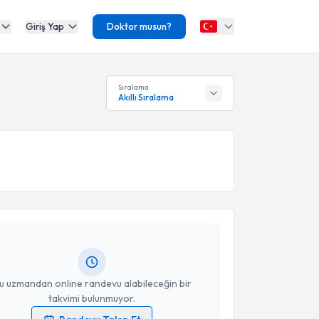
Giriş Yap
Doktor musun?
Sıralama
Akıllı Sıralama
akvimi Talebi
em Merve Öztürk
için randevu takvimi talebi
Size bu uzmandan randevu almanız için bir takvim
ında e-posta ile bilgilendireceğiz.
resiniz
u uzmandan online randevu alabileceğin bir
takvimi bulunmuyor.