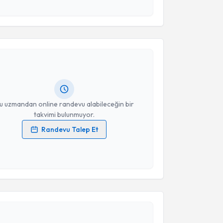
akvimi Talebi
Takvim Talebini Gönder
a Kara
için randevu takvimi talebi oluşturun. Size bu
ndevu almanız için bir takvim hazırlandığında e-
lgilendireceğiz.
resiniz
u uzmandan online randevu alabileceğin bir
takvimi bulunmuyor.
Randevu Talep Et
 verilerimin işlenmesine ilişkin
Aydınlatma Metni
'ni
 ve kişisel verilerimin belirtilen kapsamda
esini kabul ediyorum.
akvimi Talebi
Takvim Talebini Gönder
 Aydemir
için randevu takvimi talebi oluşturun. Size
 randevu almanız için bir takvim hazırlandığında e-
lgilendireceğiz.