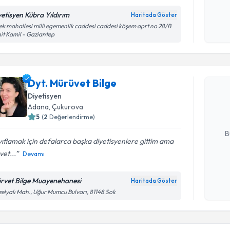
Kişisel
yetisyen Kübra Yıldırım
Haritada Göster
okudum
k mahallesi milli egemenlik caddesi caddesi köşem aprt no 28/B
it Kamil - Gaziantep
işlenm
Randevu T
Dyt. Mürüv
Dyt. Mürüvet Bilge
bu uzmandan
Diyetisyen
posta ile bi
Adana
, Çukurova
5
(
2
Değerlendirme)
E-posta Ad
B
ıflamak için defalarca başka diyetisyenlere gittim ama
et...
Devamı
Kişisel
okudum
rvet Bilge Muayenehanesi
Haritada Göster
Randevu T
işlenm
elyalı Mah., Uğur Mumcu Bulvarı, 81148 Sok
Dyt. Buke
uzmandan ra