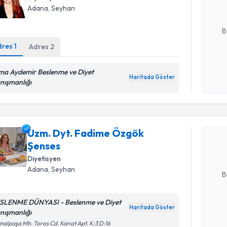
Adana
, Seyhan
E-posta Ad
B
dres
1
Adres
2
Kişisel
ma Aydemir Beslenme ve Diyet
okudum
Haritada Göster
nışmanlığı
Randevu T
işlenm
Uzm. Dyt.
oluşturun. 
Uzm. Dyt. Fadime Özgök
hazırlandığ
Şenses
Diyetisyen
E-posta Ad
Adana
, Seyhan
B
SLENME DÜNYASI - Beslenme ve Diyet
Haritada Göster
Kişisel
nışmanlığı
okudum
alpaşa Mh. Toros Cd. Kanat Apt. K:3 D:16