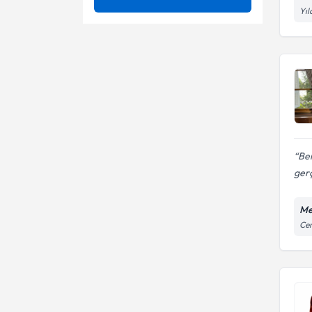
Yıl
Alkali Diyet
Anoreksiye ve blumia
hastalarında beslenme
Aralıklı Oruç Diyeti
Aromaterapi
Dyt.
Aşırı Kilo Alımı
Bariatrik diyetisyen
Bağırsak Enfeksiyonu
Besin alerjisi takibi
Bariatrik Diyetisyen
Besin intolerans testi
Ben
Besin Hazırlama Ve Pişirme
gerç
Beslenme durumu
Teknikleri
değerlendirilmesi
Besinler Hakkında Herşey
Beslenme planı
Me
Beslenme Bilimleri ve Besinler
Cem
Beslenme Takibi
Beyin tümörlerinde beslenme
Çocuk Beslenmesi
Çocuk ve ergenlerde kilo
kontrolü