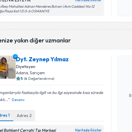
TELİVA ESTETİK
Haritada Göster
Kişisel
fbey Mahallesi Adnan Menderes Bulvarı (Avm Caddesi) No:12
ğa Plaza Kat:1 D:5-6 OSMANİYE
okudum
işlenm
enize yakın diğer uzmanlar
Randevu T
Dyt. Zeynep Yılmaz
Dyt. Zeyn
Diyetisyen
bu uzmandan
Adana
, Sarıçam
posta ile bi
5
(
4
Değerlendirme)
E-posta Ad
ışanlarıyla fazlasıyla ilgili ve bu ilgi sayesinde kısa sürede
B
klı...
Devamı
dres
1
Adres
2
Kişisel
okudum
işlenm
el Batıkent Cerrahi Tıp Merkezi
Haritada Göster