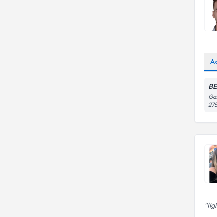
A
BE
Gaz
275
İlg