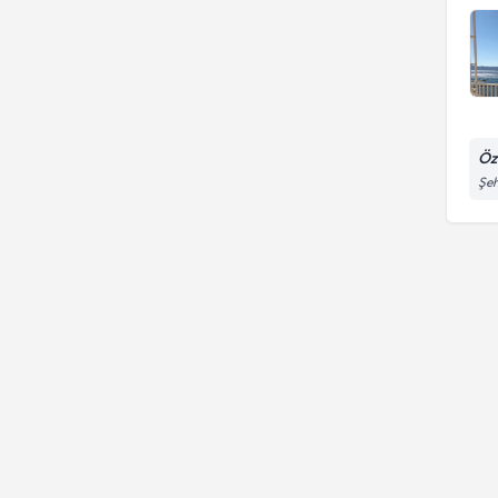
Öz
Şeh