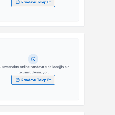
Randevu Talep Et
 verilerimin işlenmesine ilişkin
Aydınlatma Metni
'ni
 ve kişisel verilerimin belirtilen kapsamda
esini kabul ediyorum.
akvimi Talebi
Takvim Talebini Gönder
et Bilge
için randevu takvimi talebi oluşturun. Size
 randevu almanız için bir takvim hazırlandığında e-
lgilendireceğiz.
resiniz
u uzmandan online randevu alabileceğin bir
takvimi bulunmuyor.
Randevu Talep Et
 verilerimin işlenmesine ilişkin
Aydınlatma Metni
'ni
 ve kişisel verilerimin belirtilen kapsamda
akvimi Talebi
esini kabul ediyorum.
t Can
için randevu takvimi talebi oluşturun. Size bu
Takvim Talebini Gönder
ndevu almanız için bir takvim hazırlandığında e-