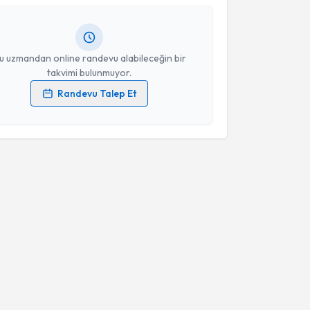
lgilendireceğiz.
resiniz
u uzmandan online randevu alabileceğin bir
takvimi bulunmuyor.
Randevu Talep Et
 verilerimin işlenmesine ilişkin
Aydınlatma Metni
'ni
 ve kişisel verilerimin belirtilen kapsamda
esini kabul ediyorum.
Takvim Talebini Gönder