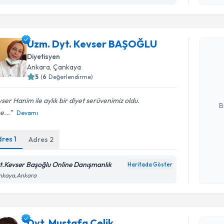
işlenm
Randevu T
Uzm. Dyt. Kevser BAŞOĞLU
Uzm. Dyt.
Diyetisyen
oluşturun. 
Ankara
, Çankaya
hazırlandığ
5
(
6
Değerlendirme)
E-posta Ad
ser Hanim ile aylık bir diyet serüvenimiz oldu.
B
e...
Devamı
dres
1
Adres
2
Kişisel
okudum
işlenm
t.Kevser Başoğlu Online Danışmanlık
Haritada Göster
nkaya,Ankara
Randevu T
Dyt. Musta
Dyt. Mustafa Çelik