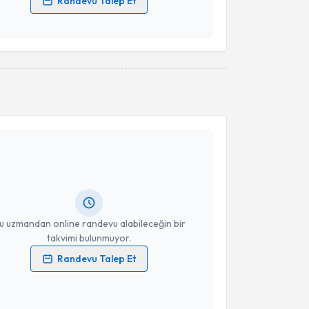
Randevu Talep Et
 verilerimin işlenmesine ilişkin
Aydınlatma Metni
'ni
 ve kişisel verilerimin belirtilen kapsamda
esini kabul ediyorum.
Takvim Talebini Gönder
akvimi Talebi
ep Yılmaz
için randevu takvimi talebi oluşturun. Size
 randevu almanız için bir takvim hazırlandığında e-
lgilendireceğiz.
resiniz
u uzmandan online randevu alabileceğin bir
takvimi bulunmuyor.
Randevu Talep Et
 verilerimin işlenmesine ilişkin
Aydınlatma Metni
'ni
 ve kişisel verilerimin belirtilen kapsamda
esini kabul ediyorum.