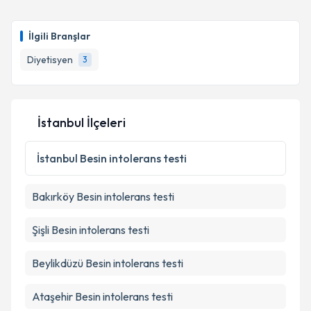
Dyt. Yıldız Melek Aksoylu
için randevu takvimi talebi
Takvim Talebini Gönder
oluşturun. Size bu uzmandan randevu almanız için bir
İlgili Branşlar
takvim hazırlandığında e-posta ile bilgilendireceğiz.
Diyetisyen
3
E-posta Adresiniz
İstanbul İlçeleri
Kişisel verilerimin işlenmesine ilişkin
Aydınlatma
Metni
'ni okudum ve kişisel verilerimin belirtilen
İstanbul
Besin intolerans testi
kapsamda işlenmesini kabul ediyorum.
Bakırköy
Besin intolerans testi
Takvim Talebini Gönder
Şişli
Besin intolerans testi
Beylikdüzü
Besin intolerans testi
Ataşehir
Besin intolerans testi