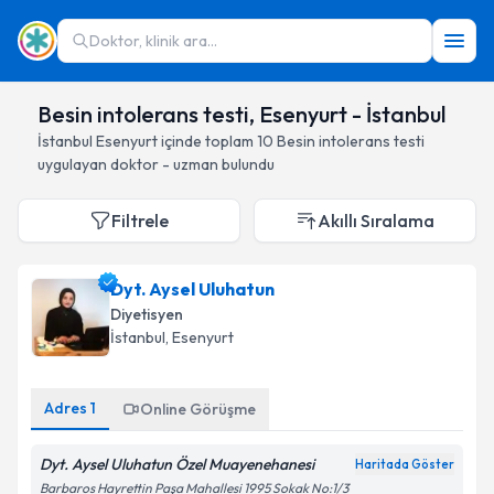
Doktor, klinik ara...
Besin intolerans testi, Esenyurt - İstanbul
İstanbul
Esenyurt
içinde toplam
10
Besin intolerans testi
uygulayan doktor - uzman bulundu
Filtrele
Akıllı Sıralama
Dyt. Aysel Uluhatun
Diyetisyen
İstanbul
, Esenyurt
Adres
1
Online Görüşme
Dyt. Aysel Uluhatun Özel Muayenehanesi
Haritada Göster
Barbaros Hayrettin Paşa Mahallesi 1995 Sokak No:1/3