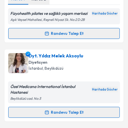
Fizyohealth pilates ve sağlıklı yaşam merkezi
Kişisel verilerimin işlenmesine ilişkin
Aydınlatma
Haritada Göster
Metni
'ni okudum ve kişisel verilerimin belirtilen
Aşık Veysel Mahallesi, Reşneli Niyazi Sk. No:2 D:2B
kapsamda işlenmesini kabul ediyorum.
Randevu Talep Et
Randevu Takvimi Talebi
Takvim Talebini Gönder
Dyt. Sinem Genç Ardıç
için randevu takvimi talebi
Dyt. Yıldız Melek Aksoylu
oluşturun. Size bu uzmandan randevu almanız için bir
Diyetisyen
takvim hazırlandığında e-posta ile bilgilendireceğiz.
İstanbul
, Beylikdüzü
E-posta Adresiniz
Özel Medicana International İstanbul
Haritada Göster
Hastanesi
Beylikdüzü cad. No:3
Kişisel verilerimin işlenmesine ilişkin
Aydınlatma
Metni
'ni okudum ve kişisel verilerimin belirtilen
Randevu Talep Et
Randevu Takvimi Talebi
kapsamda işlenmesini kabul ediyorum.