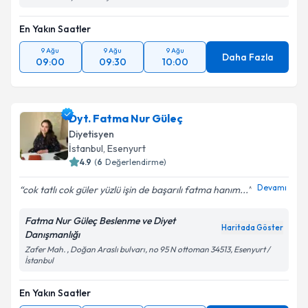
En Yakın Saatler
9 Ağu
9 Ağu
9 Ağu
Daha Fazla
09:00
09:30
10:00
Dyt. Fatma Nur Güleç
Diyetisyen
İstanbul
, Esenyurt
4.9
(
6
Değerlendirme)
Devamı
cok tatlı cok güler yüzlü işin de başarılı fatma hanım...
Fatma Nur Güleç Beslenme ve Diyet
Haritada Göster
Danışmanlığı
Zafer Mah. , Doğan Araslı bulvarı, no 95 N ottoman 34513, Esenyurt /
İstanbul
En Yakın Saatler