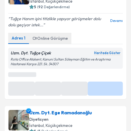
İstanbul
, Küçükçekmece
5
(
92
Değerlendirme)
Tuğçe Hanım işini titizlikle yapıyor görüşmeler dolu
Devamı
dolu geçiyor istek...
Adres
1
Online Görüşme
Uzm. Dyt. Tuğçe Çiçek
Haritada Göster
Rota Office Atakent, Kanuni Sultan Süleyman Eğitim ve Araştırma
Hastanesi Karşısı 221. Sk. 34307
Uzm. Dyt. Ege Ramadanoğlu
Diyetisyen
İstanbul
, Küçükçekmece