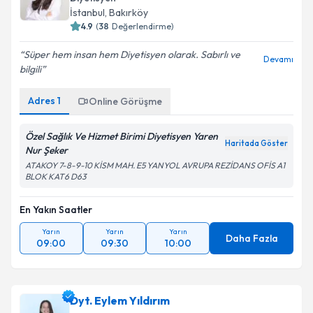
İstanbul
, Bakırköy
4.9
(
38
Değerlendirme)
Kişisel verilerimin işlenmesine ilişkin
Aydınlatma
Süper hem insan hem Diyetisyen olarak. Sabırlı ve
Devamı
Metni
'ni okudum ve kişisel verilerimin belirtilen
bilgili
kapsamda işlenmesini kabul ediyorum.
Adres
1
Online Görüşme
Takvim Talebini Gönder
Özel Sağlık Ve Hizmet Birimi Diyetisyen Yaren
Haritada Göster
Nur Şeker
ATAKOY 7-8-9-10 KİSM MAH. E5 YANYOL AVRUPA REZİDANS OFİS A1
BLOK KAT6 D63
En Yakın Saatler
Yarın
Yarın
Yarın
Daha Fazla
09:00
09:30
10:00
Dyt. Eylem Yıldırım