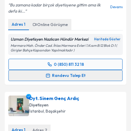
Bu zamana kadar birçok diyetisyene gittim ama ilk
Devamı
defa iki...
Adres
1
Online Görüşme
Uzman Diyetisyen Nazlıcan Hündür Merkezi
Haritada Göster
Marmara Mah. Önder Cad. İhlas Marmara Evleri 1.Kısım B:12 Blok D:1 (
Girişler Bahçe Kapısından Yapılmaktadır )
0 (850) 811 32 18
Randevu Takvimi Talebi
Randevu Talep Et
Uzm. Dyt. Nazlıcan Hündür
için randevu takvimi
talebi oluşturun. Size bu uzmandan randevu almanız
Dyt. Sinem Genç Ardıç
için bir takvim hazırlandığında e-posta ile
bilgilendireceğiz.
Diyetisyen
İstanbul
, Başakşehir
E-posta Adresiniz
Adres
1
Adres
2