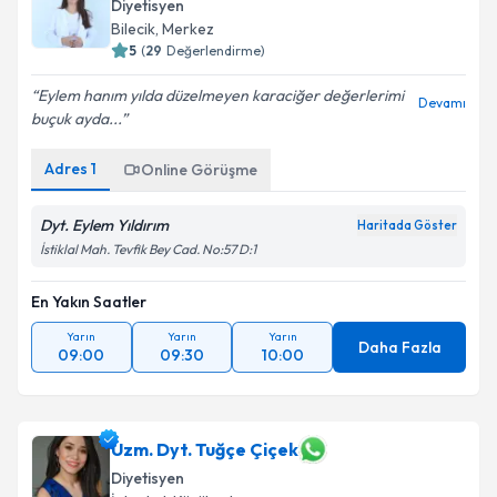
Diyetisyen
Bilecik
, Merkez
5
(
29
Değerlendirme)
Eylem hanım yılda düzelmeyen karaciğer değerlerimi
Devamı
buçuk ayda...
Adres
1
Online Görüşme
Dyt. Eylem Yıldırım
Haritada Göster
İstiklal Mah. Tevfik Bey Cad. No:57 D:1
En Yakın Saatler
Yarın
Yarın
Yarın
Daha Fazla
09:00
09:30
10:00
Uzm. Dyt. Tuğçe Çiçek
Diyetisyen