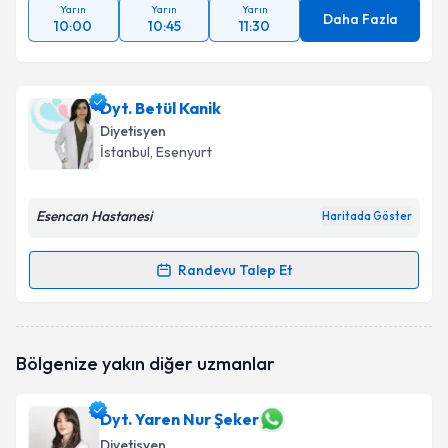
Yarın
Yarın
Yarın
Daha Fazla
10:00
10:45
11:30
Dyt. Betül Kanik
Diyetisyen
İstanbul
, Esenyurt
Esencan Hastanesi
Haritada Göster
Randevu Talep Et
Randevu Takvimi Talebi
Dyt. Betül Kanik
için randevu takvimi talebi oluşturun.
Bölgenize yakın diğer uzmanlar
Size bu uzmandan randevu almanız için bir takvim
hazırlandığında e-posta ile bilgilendireceğiz.
Dyt. Yaren Nur Şeker
E-posta Adresiniz
Diyetisyen