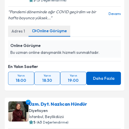
5
(
5
Değerlendirme)
Pandemi döneminde ağır COVID geçirdim ve bir
Devamı
hafta boyunca yüksek...
Online Görüşme
Adres
1
Online Görüşme
Bu uzman online danışmanlık hizmeti sunmaktadır.
En Yakın Saatler
Yarın
Yarın
Yarın
Daha Fazla
18:00
18:30
19:00
Uzm. Dyt. Nazlıcan Hündür
Diyetisyen
İstanbul
, Beylikdüzü
5
(
43
Değerlendirme)