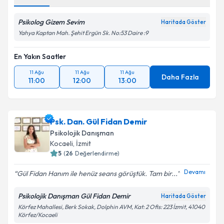
Psikolog Gizem Sevim
Haritada Göster
Yahya Kaptan Mah. Şehit Ergün Sk. No:53 Daire :9
En Yakın Saatler
11 Ağu
11 Ağu
11 Ağu
Daha Fazla
11:00
12:00
13:00
Psk. Dan. Gül Fidan Demir
Psikolojik Danışman
Kocaeli
, İzmit
5
(
26
Değerlendirme)
Devamı
Gül Fidan Hanım ile henüz seans görüştük. Tam bir...
Psikolojik Danışman Gül Fidan Demir
Haritada Göster
Körfez Mahallesi, Berk Sokak, Dolphin AVM, Kat: 2 Ofis: 223 İzmit, 41040
Körfez/Kocaeli