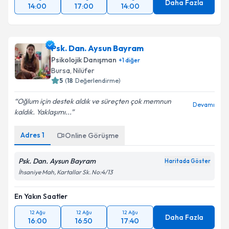
Daha Fazla
14:00
17:00
14:00
Psk. Dan. Aysun Bayram
Psikolojik Danışman
+
1
diğer
Bursa
, Nilüfer
5
(
18
Değerlendirme)
Oğlum için destek aldık ve süreçten çok memnun
Devamı
kaldık. Yaklaşımı...
Adres
1
Online Görüşme
Psk. Dan. Aysun Bayram
Haritada Göster
İhsaniye Mah, Kartallar Sk. No:4/13
En Yakın Saatler
12 Ağu
12 Ağu
12 Ağu
Daha Fazla
16:00
16:50
17:40