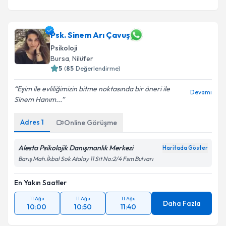
Psk. Sinem Arı Çavuş
Psikoloji
Bursa
, Nilüfer
5
(
85
Değerlendirme)
Eşim ile evliliğimizin bitme noktasında bir öneri ile
Devamı
Sinem Hanım...
Adres
1
Online Görüşme
Alesta Psikolojik Danışmanlık Merkezi
Haritada Göster
Barış Mah.İkbal Sok Atalay 11 Sit No:2/4 Fsm Bulvarı
En Yakın Saatler
11 Ağu
11 Ağu
11 Ağu
Daha Fazla
10:00
10:50
11:40