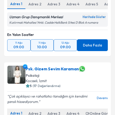
Adres
1
Adres
2
Adres
3
Adres
4
Adres
5
Adres
Uzman Grup Danışmanlık Merkezi
Haritada Göster
Kızılırmak Mahallesi 1446. Cadde HalkBank Sitesi D Blok A numara
En Yakın Saatler
11 Ağu
11 Ağu
12 Ağu
Daha Fazla
09:00
10:00
09:00
Psk. Gizem Sevim Karaman
Psikoloji
Kocaeli
, İzmit
5
(
17
Değerlendirme)
Çok açıklayıcı ve rahatlatıcı tanıdığım için kendimi
Devamı
şanslı hissediyorum.
Adres
1
Adres
2
Adres
3
Adres
4
Online Görüşm