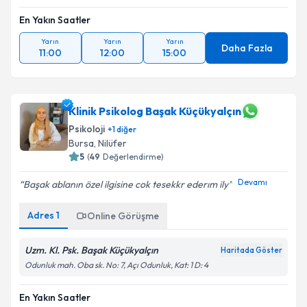
En Yakın Saatler
Yarın
Yarın
Yarın
Daha Fazla
11:00
12:00
15:00
Klinik Psikolog Başak Küçükyalçın
Psikoloji
+
1
diğer
Bursa
, Nilüfer
5
(
49
Değerlendirme)
Devamı
Başak ablanın özel ilgisine cok tesekkr ederım ily
Adres
1
Online Görüşme
Uzm. Kl. Psk. Başak Küçükyalçın
Haritada Göster
Odunluk mah. Oba sk. No: 7, Açı Odunluk, Kat: 1 D: 4
En Yakın Saatler