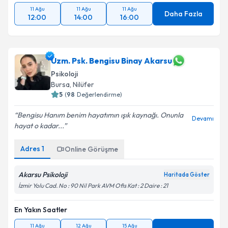
11 Ağu
11 Ağu
11 Ağu
Daha Fazla
12:00
14:00
16:00
Uzm. Psk. Bengisu Binay Akarsu
Psikoloji
Bursa
, Nilüfer
5
(
98
Değerlendirme)
Bengisu Hanım benim hayatımın ışık kaynağı. Onunla
Devamı
hayat o kadar...
Adres
1
Online Görüşme
Akarsu Psikoloji
Haritada Göster
İzmir Yolu Cad. No : 90 Nil Park AVM Ofis Kat : 2 Daire : 21
En Yakın Saatler
11 Ağu
12 Ağu
15 Ağu