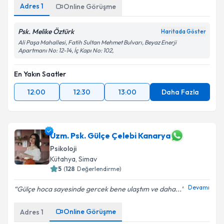
Adres
1
Online Görüşme
Psk. Melike Öztürk
Haritada Göster
Ali Paşa Mahallesi, Fatih Sultan Mehmet Bulvarı, Beyaz Enerji
Apartmanı No: 12-14, İç Kapı No: 102,
En Yakın Saatler
12:00
12:30
13:00
Daha Fazla
Uzm. Psk. Gülçe Çelebi Kanarya
Psikoloji
Kütahya
, Simav
5
(
128
Değerlendirme)
Devamı
Gülçe hoca sayesinde gercek bene ulaştım ve daha...
Online Görüşme
Adres
1