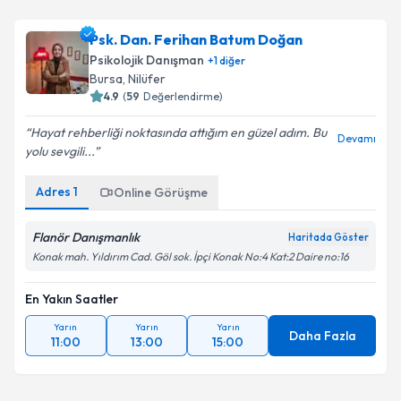
Psk. Dan. Ferihan Batum Doğan
Psikolojik Danışman
+
1
diğer
Bursa
, Nilüfer
4.9
(
59
Değerlendirme)
Hayat rehberliği noktasında attığım en güzel adım. Bu
Devamı
yolu sevgili...
Adres
1
Online Görüşme
Flanör Danışmanlık
Haritada Göster
Konak mah. Yıldırım Cad. Göl sok. İpçi Konak No:4 Kat:2 Daire no:16
En Yakın Saatler
Yarın
Yarın
Yarın
Daha Fazla
11:00
13:00
15:00