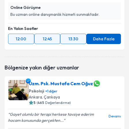
Online Görüşme
Bu uzman online danışmanlık hizmeti sunmaktadır.
En Yakın Saatler
12:00
12:45
13:30
Daha Fazla
Bölgenize yakın diğer uzmanlar
Uzm. Psk. Mustafa Cem Oğuz
Psikoloji
+
1
diğer
Ankara
, Çankaya
5
(
465
Değerlendirme)
Gayet olumlu bir terapi herkese tavsiye ederim
Devamı
hocam konusunda gerçekten...