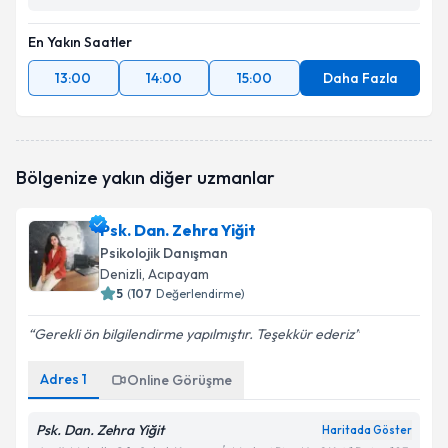
En Yakın Saatler
13:00
14:00
15:00
Daha Fazla
Bölgenize yakın diğer uzmanlar
Psk. Dan. Zehra Yiğit
Psikolojik Danışman
Denizli
, Acıpayam
5
(
107
Değerlendirme)
Gerekli ön bilgilendirme yapılmıştır. Teşekkür ederiz
Adres
1
Online Görüşme
Psk. Dan. Zehra Yiğit
Haritada Göster