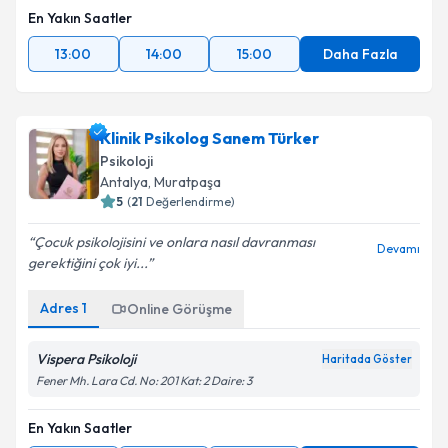
En Yakın Saatler
13:00
14:00
15:00
Daha Fazla
Klinik Psikolog Sanem Türker
Psikoloji
Antalya
, Muratpaşa
5
(
21
Değerlendirme)
Çocuk psikolojisini ve onlara nasıl davranması
Devamı
gerektiğini çok iyi...
Adres
1
Online Görüşme
Vispera Psikoloji
Haritada Göster
Fener Mh. Lara Cd. No: 201 Kat: 2 Daire: 3
En Yakın Saatler