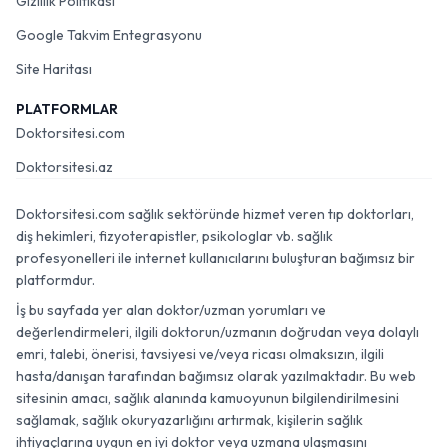
Gizlilik Politikası
Google Takvim Entegrasyonu
Site Haritası
PLATFORMLAR
Doktorsitesi.com
Doktorsitesi.az
Doktorsitesi.com sağlık sektöründe hizmet veren tıp doktorları,
diş hekimleri, fizyoterapistler, psikologlar vb. sağlık
profesyonelleri ile internet kullanıcılarını buluşturan bağımsız bir
platformdur.
İş bu sayfada yer alan doktor/uzman yorumları ve
değerlendirmeleri, ilgili doktorun/uzmanın doğrudan veya dolaylı
emri, talebi, önerisi, tavsiyesi ve/veya ricası olmaksızın, ilgili
hasta/danışan tarafından bağımsız olarak yazılmaktadır. Bu web
sitesinin amacı, sağlık alanında kamuoyunun bilgilendirilmesini
sağlamak, sağlık okuryazarlığını artırmak, kişilerin sağlık
ihtiyaçlarına uygun en iyi doktor veya uzmana ulaşmasını