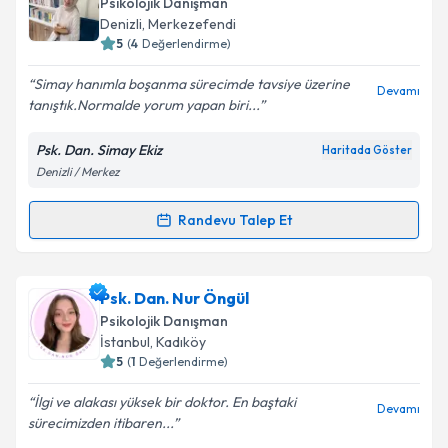
Psikolojik Danışman
takvim hazırlandığında e-posta ile bilgilendireceğiz.
Denizli
, Merkezefendi
5
(
4
Değerlendirme)
E-posta Adresiniz
Simay hanımla boşanma sürecimde tavsiye üzerine
Devamı
tanıştık.Normalde yorum yapan biri...
Psk. Dan. Simay Ekiz
Haritada Göster
Kişisel verilerimin işlenmesine ilişkin
Aydınlatma
Denizli / Merkez
Metni
'ni okudum ve kişisel verilerimin belirtilen
kapsamda işlenmesini kabul ediyorum.
Randevu Talep Et
Randevu Takvimi Talebi
Takvim Talebini Gönder
Psk. Dan. Simay Ekiz
için randevu takvimi talebi
Psk. Dan. Nur Öngül
oluşturun. Size bu uzmandan randevu almanız için bir
Psikolojik Danışman
takvim hazırlandığında e-posta ile bilgilendireceğiz.
İstanbul
, Kadıköy
5
(
1
Değerlendirme)
E-posta Adresiniz
İlgi ve alakası yüksek bir doktor. En baştaki
Devamı
sürecimizden itibaren...