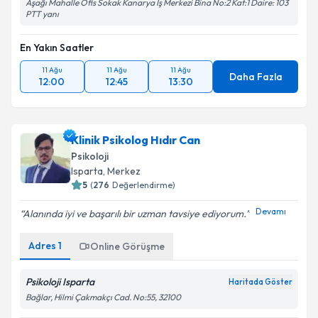
Aşağı Mahalle Ofis Sokak Kanarya İş Merkezi Bina No:2 Kat:1 Daire: 103
PTT yanı
En Yakın Saatler
11 Ağu
11 Ağu
11 Ağu
Daha Fazla
12:00
12:45
13:30
Klinik Psikolog Hıdır Can
Psikoloji
Isparta
, Merkez
5
(
276
Değerlendirme)
Devamı
Alanında iyi ve başarılı bir uzman tavsiye ediyorum.
Adres
1
Online Görüşme
Psikoloji Isparta
Haritada Göster
Bağlar, Hilmi Çakmakçı Cad. No:55, 32100