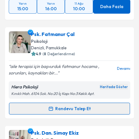
Yarın
Yarın
11 Ağu
Daha Fazla
15:00
16:00
10:00
Psk. Fatmanur Çal
Psikoloji
Denizli
, Pamukkale
4.9
(
8
Değerlendirme)
aile terapisi için başvurduk fatmanur hocama ,
Devamı
sorunları, kaynakları bir...
Hiera Psikoloji
Haritada Göster
Kınıklı Mah. 6104 Sok. No:20 İç Kapı No:3 Kekik Apt.
Randevu Talep Et
Randevu Takvimi Talebi
Psk. Fatmanur Çal
için randevu takvimi talebi
Psk. Dan. Simay Ekiz
oluşturun. Size bu uzmandan randevu almanız için bir