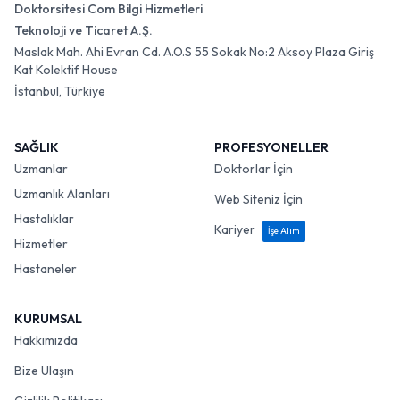
Doktorsitesi Com Bilgi Hizmetleri
Teknoloji ve Ticaret A.Ş.
Maslak Mah. Ahi Evran Cd. A.O.S 55 Sokak No:2 Aksoy Plaza Giriş
Kat Kolektif House
İstanbul, Türkiye
SAĞLIK
PROFESYONELLER
Uzmanlar
Doktorlar İçin
Uzmanlık Alanları
Web Siteniz İçin
Hastalıklar
Kariyer
İşe Alım
Hizmetler
Hastaneler
KURUMSAL
Hakkımızda
Bize Ulaşın