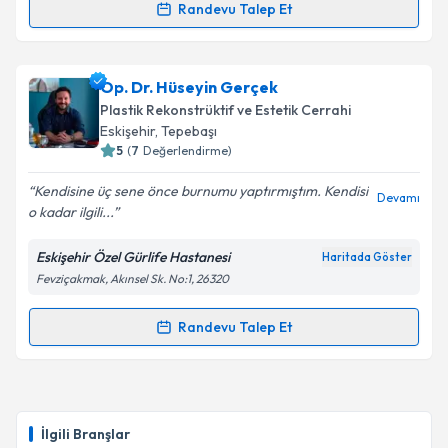
Randevu Talep Et
Op. Dr. Refika Ceylan
için randevu takvimi talebi
oluşturun. Size bu uzmandan randevu almanız için bir
Op. Dr. Hüseyin Gerçek
takvim hazırlandığında e-posta ile bilgilendireceğiz.
Plastik Rekonstrüktif ve Estetik Cerrahi
E-posta Adresiniz
Eskişehir
, Tepebaşı
5
(
7
Değerlendirme)
Kendisine üç sene önce burnumu yaptırmıştım. Kendisi
Devamı
o kadar ilgili...
Kişisel verilerimin işlenmesine ilişkin
Aydınlatma
Metni
'ni okudum ve kişisel verilerimin belirtilen
Eskişehir Özel Gürlife Hastanesi
Haritada Göster
kapsamda işlenmesini kabul ediyorum.
Fevziçakmak, Akınsel Sk. No:1, 26320
Takvim Talebini Gönder
Randevu Talep Et
Randevu Takvimi Talebi
Op. Dr. Hüseyin Gerçek
için randevu takvimi talebi
oluşturun. Size bu uzmandan randevu almanız için bir
İlgili Branşlar
takvim hazırlandığında e-posta ile bilgilendireceğiz.