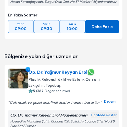
Hasan Karaağaç Mah. Turgut Özal Cad. No.37 Merkez / Afyonkarahisar
En Yakın Saatler
Yarın
Yarın
Yarın
Daha Fazla
09:00
09:30
10:00
Bölgenize yakın diğer uzmanlar
Op. Dr. Yağmur Reyyan Erol
Plastik Rekonstrüktif ve Estetik Cerrahi
Eskişehir
, Tepebaşı
5
(
387
Değerlendirme)
Devamı
Cok nazik ve guzel anlatimli doktor hanim. basarilar
Op. Dr. Yağmur Reyyan Erol Muayenehanesi
Haritada Göster
Hoşnudiye Mahallesi Şahin Caddesi 736. Sokak Ay Lounge Sitesi No:2 B
Blok Kat 2 Daire 6