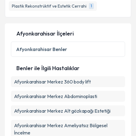
Plastik Rekonstrüktif ve Estetik Cerrahi
1
E-posta Adresiniz
Afyonkarahisar İlçeleri
Kişisel verilerimin işlenmesine ilişkin
Aydınlatma
Metni
'ni okudum ve kişisel verilerimin belirtilen
Afyonkarahisar
Benler
kapsamda işlenmesini kabul ediyorum.
Benler ile İlgili Hastalıklar
Takvim Talebini Gönder
Afyonkarahisar Merkez 360 body lift
Afyonkarahisar Merkez Abdominoplasti
Afyonkarahisar Merkez Alt gözkapağı Estetiği
Afyonkarahisar Merkez Ameliyatsız Bölgesel
İncelme