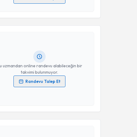
 verilerimin işlenmesine ilişkin
Aydınlatma Metni
'ni
 ve kişisel verilerimin belirtilen kapsamda
akvimi Talebi
esini kabul ediyorum.
Arzu Görgülü Eraslan
için randevu takvimi talebi
Takvim Talebini Gönder
Size bu uzmandan randevu almanız için bir takvim
ında e-posta ile bilgilendireceğiz.
resiniz
u uzmandan online randevu alabileceğin bir
takvimi bulunmuyor.
Randevu Talep Et
 verilerimin işlenmesine ilişkin
Aydınlatma Metni
'ni
 ve kişisel verilerimin belirtilen kapsamda
esini kabul ediyorum.
akvimi Talebi
Takvim Talebini Gönder
 Şemsettin Karaca
için randevu takvimi talebi
Size bu uzmandan randevu almanız için bir takvim