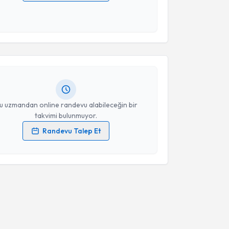
 verilerimin işlenmesine ilişkin
Aydınlatma Metni
'ni
 ve kişisel verilerimin belirtilen kapsamda
akvimi Talebi
esini kabul ediyorum.
 Bayata Demirer
için randevu takvimi talebi
Takvim Talebini Gönder
Size bu uzmandan randevu almanız için bir takvim
ında e-posta ile bilgilendireceğiz.
resiniz
u uzmandan online randevu alabileceğin bir
takvimi bulunmuyor.
Randevu Talep Et
 verilerimin işlenmesine ilişkin
Aydınlatma Metni
'ni
 ve kişisel verilerimin belirtilen kapsamda
esini kabul ediyorum.
Takvim Talebini Gönder