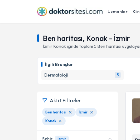
Uzmanlar
Klin
Ben haritası, Konak - İzmir
İzmir
Konak
içinde toplam
5
Ben haritası
uygulaya
İlgili Branşlar
Dermatoloji
5
Aktif Filtreler
Ben haritası
İzmir
Konak
Şehir
İzmir