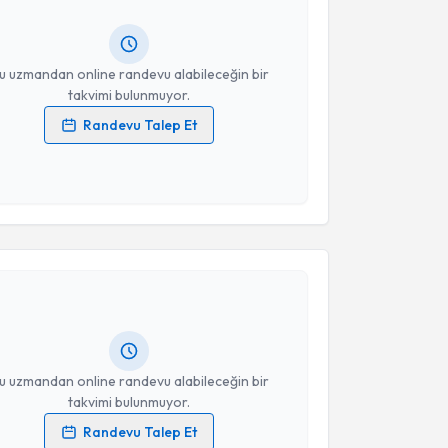
ında e-posta ile bilgilendireceğiz.
resiniz
u uzmandan online randevu alabileceğin bir
takvimi bulunmuyor.
Randevu Talep Et
 verilerimin işlenmesine ilişkin
Aydınlatma Metni
'ni
 ve kişisel verilerimin belirtilen kapsamda
esini kabul ediyorum.
akvimi Talebi
Takvim Talebini Gönder
Emine Özge Ayabakan
için randevu takvimi talebi
Size bu uzmandan randevu almanız için bir takvim
ında e-posta ile bilgilendireceğiz.
resiniz
u uzmandan online randevu alabileceğin bir
takvimi bulunmuyor.
Randevu Talep Et