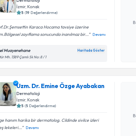
Dermatoloji
hazırlandığ
İzmir
, Konak
5
(
19
Değerlendirme)
E-posta Ad
B
of.Dr.Şemsettin Karaca Hocama tavsiye üzerine
im.Bölgesel zayıflama sonucunda inanılmaz bir...
Devamı
Kişisel
okudum
el Muayenehane
Haritada Göster
işlenm
tür Mh. 1389 Çamlı Sk No: 8 / 1
Randevu T
Uzm. Dr. 
Uzm. Dr. Emine Özge Ayabakan
oluşturun. 
Dermatoloji
hazırlandığ
İzmir
, Konak
5
(
5
Değerlendirme)
E-posta Ad
B
e hanım harika bir dermatolog. Cildinde sivilce izleri
ş lekeleri...
Devamı