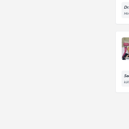
Dr
Mim
Se
kül