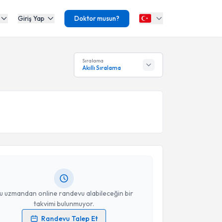
Giriş Yap
Doktor musun?
Sıralama
Akıllı Sıralama
akvimi Talebi
Orhan Demirer
için randevu takvimi talebi oluşturun.
andan randevu almanız için bir takvim
ında e-posta ile bilgilendireceğiz.
resiniz
u uzmandan online randevu alabileceğin bir
takvimi bulunmuyor.
Randevu Talep Et