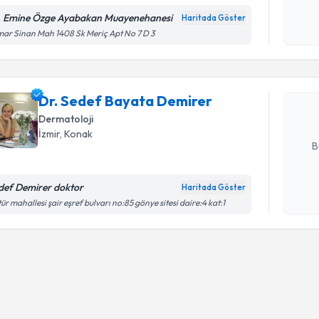
Kişisel
okudum
. Emine Özge Ayabakan Muayenehanesi
Haritada Göster
Randevu T
işlenm
ar Sinan Mah 1408 Sk Meriç Apt No 7 D 3
Dr. Sedef
oluşturun. 
Dr. Sedef Bayata Demirer
hazırlandığ
Dermatoloji
E-posta Ad
İzmir
, Konak
B
def Demirer doktor
Haritada Göster
Kişisel
tür mahallesi şair eşref bulvarı no:85 gönye sitesi daire:4 kat:1
okudum
işlenm