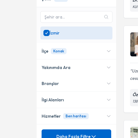
Dr
Kül
İzmir
İlçe
Konak
Yakınımda Ara
Uz
ces
Branşlar
Konumuma yakın uzmanları
Konak
göster
Öz
Bayraklı
İlgi Alanları
138
Hizmetler
Ben haritası
Dermatoloji
Mezuniyet
Ameliyatsız Cilt Gençleştirme
Daha Fazla Filtre