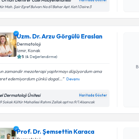
. Orhan Demirer Özel Muayenehanesi
Haritada Göster
Kişisel
tür Mah. Şair Eşref Bulvarı No:61 Bahar Apt. Kat:1 Daire:3
okudum
Randevu T
işlenm
Uzm. Dr. 
Uzm. Dr. Arzu Görgülü Eraslan
oluşturun. 
Dermatoloji
hazırlandığ
İzmir
, Konak
5
(
4
Değerlendirme)
E-posta Ad
B
un zamandir mezoterapi yaptırmayı düşüyordum ama
aret edemiyordum çünkü dogal...
Devamı
Kişisel
okudum
el Dermatoloji Ünitesi
Haritada Göster
işlenm
9 Sokak Kültür Mahallesi Rahmi Zallak apt no:9/1 Alsancak
Randevu T
Prof. Dr.
Prof. Dr. Şemsettin Karaca
oluşturun. 