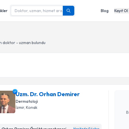
ikler
Blog
Kayıt Ol
n doktor - uzman bulundu
Randevu T
Uzm. Dr. 
Size bu uzm
Uzm. Dr. Orhan Demirer
hazırlandığ
Dermatoloji
E-posta Ad
İzmir
, Konak
B