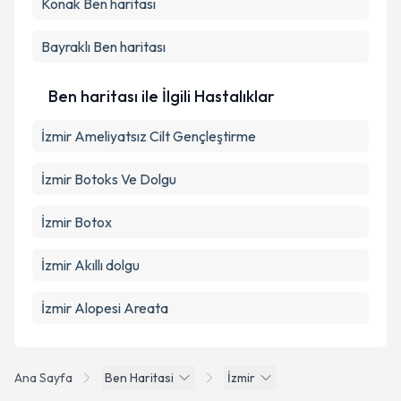
Konak
Ben haritası
Kişisel verilerimin işlenmesine ilişkin
Aydınlatma
Metni
'ni okudum ve kişisel verilerimin belirtilen
kapsamda işlenmesini kabul ediyorum.
Bayraklı
Ben haritası
Takvim Talebini Gönder
Ben haritası ile İlgili Hastalıklar
İzmir Ameliyatsız Cilt Gençleştirme
İzmir Botoks Ve Dolgu
İzmir Botox
İzmir Akıllı dolgu
İzmir Alopesi Areata
Ana Sayfa
Ben Haritasi
İzmir