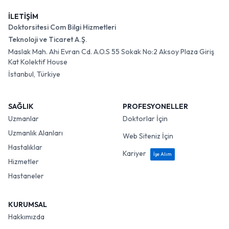
İLETİŞİM
Doktorsitesi Com Bilgi Hizmetleri
Teknoloji ve Ticaret A.Ş.
Maslak Mah. Ahi Evran Cd. A.O.S 55 Sokak No:2 Aksoy Plaza Giriş
Kat Kolektif House
İstanbul, Türkiye
SAĞLIK
PROFESYONELLER
Uzmanlar
Doktorlar İçin
Uzmanlık Alanları
Web Siteniz İçin
Hastalıklar
Kariyer
İşe Alım
Hizmetler
Hastaneler
KURUMSAL
Hakkımızda