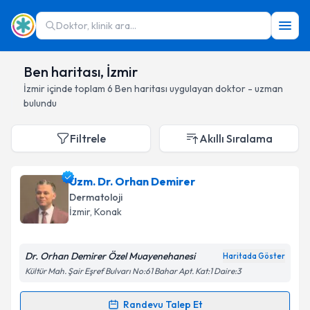
Doktor, klinik ara...
Ben haritası, İzmir
İzmir
içinde toplam
6
Ben haritası
uygulayan doktor - uzman
bulundu
Filtrele
Akıllı Sıralama
Uzm. Dr. Orhan Demirer
Dermatoloji
İzmir
, Konak
Dr. Orhan Demirer Özel Muayenehanesi
Haritada Göster
Kültür Mah. Şair Eşref Bulvarı No:61 Bahar Apt. Kat:1 Daire:3
Randevu Talep Et