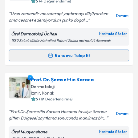
5
(
4
Değerlendirme)
E-posta Adresiniz
Uzun zamandir mezoterapi yaptırmayı düşüyordum
Devamı
ama cesaret edemiyordum çünkü dogal...
Özel Dermatoloji Ünitesi
Haritada Göster
1389 Sokak Kültür Mahallesi Rahmi Zallak apt no:9/1 Alsancak
Kişisel verilerimin işlenmesine ilişkin
Aydınlatma
Metni
'ni okudum ve kişisel verilerimin belirtilen
kapsamda işlenmesini kabul ediyorum.
Randevu Talep Et
Randevu Takvimi Talebi
Takvim Talebini Gönder
Uzm. Dr. Arzu Görgülü Eraslan
için randevu takvimi
Prof. Dr. Şemsettin Karaca
talebi oluşturun. Size bu uzmandan randevu almanız
Dermatoloji
için bir takvim hazırlandığında e-posta ile
İzmir
, Konak
bilgilendireceğiz.
5
(
19
Değerlendirme)
E-posta Adresiniz
Prof.Dr.Şemsettin Karaca Hocama tavsiye üzerine
Devamı
gittim.Bölgesel zayıflama sonucunda inanılmaz bir...
Özel Muayenehane
Haritada Göster