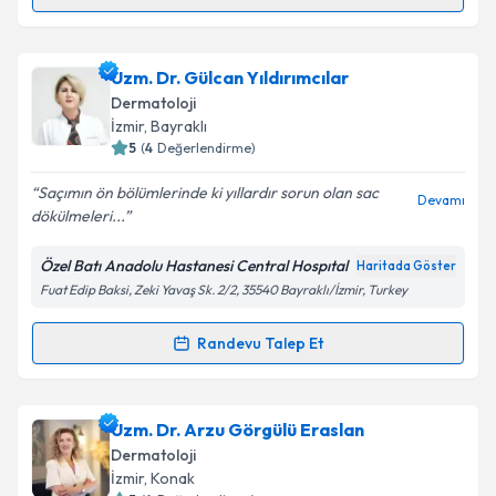
Randevu Takvimi Talebi
Uzm. Dr. Orhan Demirer
için randevu takvimi talebi
Uzm. Dr. Gülcan Yıldırımcılar
oluşturun. Size bu uzmandan randevu almanız için bir
Dermatoloji
takvim hazırlandığında e-posta ile bilgilendireceğiz.
İzmir
, Bayraklı
5
(
4
Değerlendirme)
E-posta Adresiniz
Saçımın ön bölümlerinde ki yıllardır sorun olan sac
Devamı
dökülmeleri...
Özel Batı Anadolu Hastanesi Central Hospıtal
Haritada Göster
Kişisel verilerimin işlenmesine ilişkin
Aydınlatma
Fuat Edip Baksi, Zeki Yavaş Sk. 2/2, 35540 Bayraklı/İzmir, Turkey
Metni
'ni okudum ve kişisel verilerimin belirtilen
kapsamda işlenmesini kabul ediyorum.
Randevu Talep Et
Randevu Takvimi Talebi
Takvim Talebini Gönder
Uzm. Dr. Gülcan Yıldırımcılar
için randevu takvimi
Uzm. Dr. Arzu Görgülü Eraslan
talebi oluşturun. Size bu uzmandan randevu almanız
Dermatoloji
için bir takvim hazırlandığında e-posta ile
İzmir
, Konak
bilgilendireceğiz.