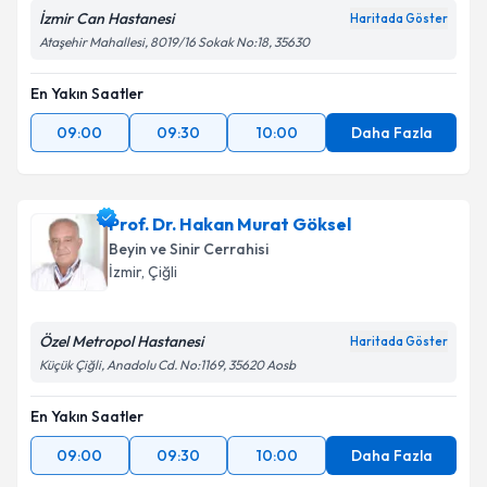
İzmir Can Hastanesi
Haritada Göster
Ataşehir Mahallesi, 8019/16 Sokak No:18, 35630
En Yakın Saatler
09:00
09:30
10:00
Daha Fazla
Prof. Dr. Hakan Murat Göksel
Beyin ve Sinir Cerrahisi
İzmir
, Çiğli
Özel Metropol Hastanesi
Haritada Göster
Küçük Çiğli, Anadolu Cd. No:1169, 35620 Aosb
En Yakın Saatler
09:00
09:30
10:00
Daha Fazla