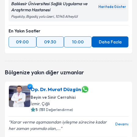
Balıkesir Üniversitesi Sağlık Uygulama ve
Haritada Göster
Araştırma Hastanesi
Paşaköy, Bigadiç yolu üzeri, 10145 Altıeylül
En Yakın Saatler
09:00
09:30
10:00
Daha Fazla
Bölgenize yakın diğer uzmanlar
Op. Dr. Murat Düzgün
Beyin ve Sinir Cerrahisi
İzmir
, Çiğli
5
(
151
Değerlendirme)
Karar verme aşamasından iyileşme sürecine kadar
Devamı
her zaman yanımda olan,...